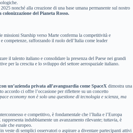
nologiche.
o il 2025 nonché alla creazione di una base umana permanente sul nostro
la colonizzazione del Pianeta Rosso.
lle missioni Starship verso Marte conferma la competitività e
e e competenze, rafforzando il ruolo dell’Italia come leader
zare il talento italiano e consolidare la presenza del Paese nei grandi
 per la crescita e lo sviluppo del settore aerospaziale italiano.
 con un’azienda privata all’avanguardia come SpaceX
dimostra una
sto accordo ci offre l’occasione per riflettere su un concetto
pace economy non è solo una questione di tecnologia e scienza, ma
terconnesso e competitivo, è fondamentale che l’Italia e l’Europa
eX rappresenta indubbiamente un avanzamento rilevante; tuttavia, è
onale che europeo.
 veste di semplici osservatori o aspirare a diventare partecipanti attivi