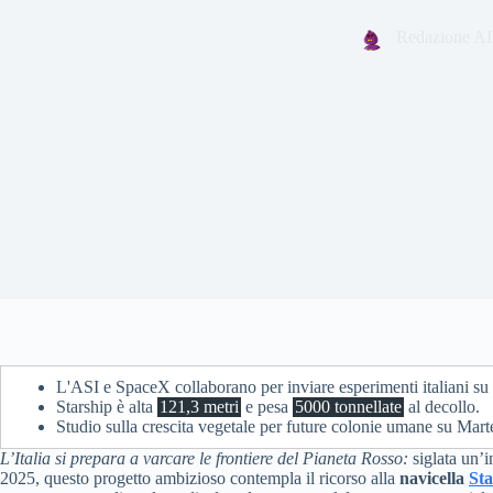
Redazione AI
L'ASI e SpaceX collaborano per inviare esperimenti italiani su
Starship è alta
121,3 metri
e pesa
5000 tonnellate
al decollo.
Studio sulla crescita vegetale per future colonie umane su Mart
L’Italia si prepara a varcare le frontiere del Pianeta Rosso:
siglata un’i
2025, questo progetto ambizioso contempla il ricorso alla
navicella
Sta