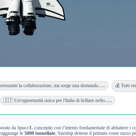
teressante la collaborazione, ma sorge una domanda......
💰 Tutti en
🇮🇹 Un'opportunità unica per l'Italia di brillare nello......
aborato da
SpaceX
, concepito con l’intento fondamentale di abbattere i cos
 raggiunge le
5000 tonnellate
, Starship detiene il primato come razzo più