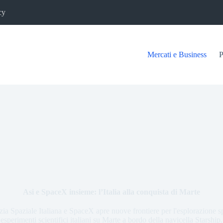
cy
Mercati e Business
P
Asi e SpaceX insieme: l’Italia alla conquista di Marte
ia Spaziale Italiana e SpaceX apre nuove frontiere per l'esplorazione sp
esperimenti scientifici italiani su Marte a bordo della navicella Starship.