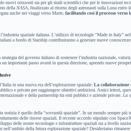
nuovi orizzonti sia per gli studi scientifici che per le innovazioni tec
emis della
NASA
, finalizzato al ritorno degli astronauti sulla Luna entr
piegata anche nei viaggi verso Marte,
facilitando così il processo verso 
industria spaziale italiana. L’utilizzo di tecnologie “Made in Italy” ne
ci italiani a bordo di Starship contribuiranno a generare nuove conoscenz
 strategia del governo italiano di sostenere l’industria nazionale, valoriz
 importante passo avanti in questa direzione, aprendo nuove prospettive
lusive
Italia in una nuova era dell’esplorazione spaziale.
La collaborazione
 pubblico e privato per raggiungere obiettivi ambiziosi. Amici lettori, que
ernazionale e della partnership tra enti pubblici e aziende private.
La s
notizia è quello della “sovranità spaziale”. In un mondo sempre più in
ruttamento delle risorse spaziali. Il recente accordo stipulato con Spac
iluppo delle nostre tecnologie e infrastrutture spaziali sia a livello nazi
i nell’ambito della futura esplorazione spaziale? Desideriamo rimanere in