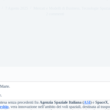
7 Agosto 2025
Mercati e Modelli di Business
,
Tecnologie Spazia
2 commenti
 Marte.
e.
ntesa senza precedenti fra
Agenzia Spaziale Italiana (
ASI
)
e
SpaceX
,
rship
, vera innovazione nell’ambito dei voli spaziali, destinata al traspo