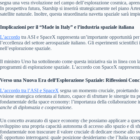
segna una vera rivoluzione nel campo dell’esplorazione cosmica, aprendo 
In prospettiva futura, Starship si inserirà strategicamente nel piano Art
satellite naturale. Inoltre, questa straordinaria navetta spaziale sarà im
Implicazioni per il “Made in Italy” e l’industria spaziale italiana
L’accordo
tra ASI e SpaceX rappresenta un’importante opportunità per l’
l’eccellenza del settore aerospaziale italiano. Gli esperimenti scientifi
nell’esplorazione spaziale.
Il ministro Urso ha sottolineato come questa iniziativa sia in linea con la
programmi di esplorazione spaziale. L’accordo con SpaceX rappresenta un
Verso una Nuova Era dell’Esplorazione Spaziale: Riflessioni Conc
L’accordo tra l’ASI e SpaceX
segna un momento cruciale, proiettando l’
visione strategica orientata al futuro, capace di sfruttare le sinergie tra
fondamentale della space economy: l’importanza della collaborazione int
anche di diplomazia e cooperazione
.
Un concetto avanzato di space economy che possiamo applicare a questa 
sviluppino una propria capacità autonoma di accesso allo spazio e di sf
fondamentale non trascurare il valore cruciale di dedicare risorse allo sv
È opportuno interrogarsi: quale posizione desideriamo che l’Italia occup