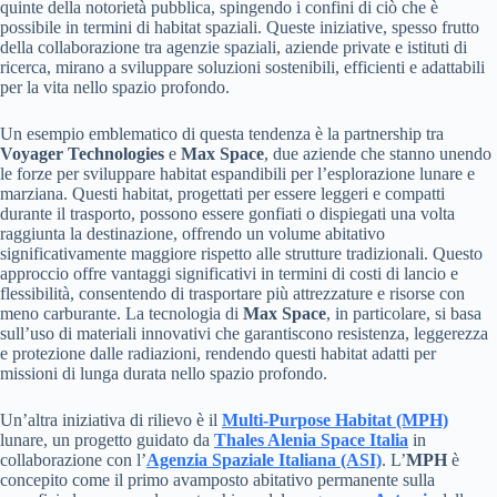
quinte della notorietà pubblica, spingendo i confini di ciò che è
possibile in termini di habitat spaziali. Queste iniziative, spesso frutto
della collaborazione tra agenzie spaziali, aziende private e istituti di
ricerca, mirano a sviluppare soluzioni sostenibili, efficienti e adattabili
per la vita nello spazio profondo.
Un esempio emblematico di questa tendenza è la partnership tra
Voyager Technologies
e
Max Space
, due aziende che stanno unendo
le forze per sviluppare habitat espandibili per l’esplorazione lunare e
marziana. Questi habitat, progettati per essere leggeri e compatti
durante il trasporto, possono essere gonfiati o dispiegati una volta
raggiunta la destinazione, offrendo un volume abitativo
significativamente maggiore rispetto alle strutture tradizionali. Questo
approccio offre vantaggi significativi in termini di costi di lancio e
flessibilità, consentendo di trasportare più attrezzature e risorse con
meno carburante. La tecnologia di
Max Space
, in particolare, si basa
sull’uso di materiali innovativi che garantiscono resistenza, leggerezza
e protezione dalle radiazioni, rendendo questi habitat adatti per
missioni di lunga durata nello spazio profondo.
Un’altra iniziativa di rilievo è il
Multi-Purpose Habitat (MPH)
lunare, un progetto guidato da
Thales Alenia Space Italia
in
collaborazione con l’
Agenzia Spaziale Italiana (ASI)
. L’
MPH
è
concepito come il primo avamposto abitativo permanente sulla