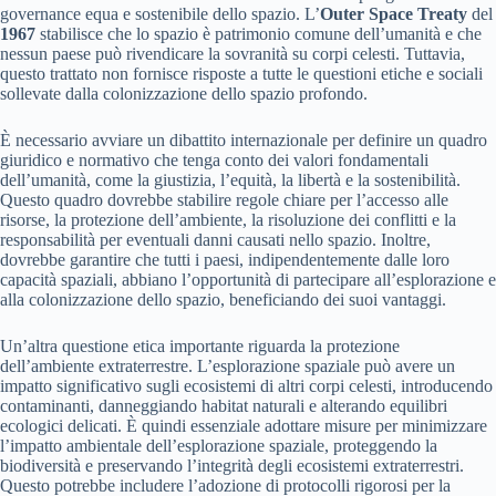
governance equa e sostenibile dello spazio. L’
Outer Space Treaty
del
1967
stabilisce che lo spazio è patrimonio comune dell’umanità e che
nessun paese può rivendicare la sovranità su corpi celesti. Tuttavia,
questo trattato non fornisce risposte a tutte le questioni etiche e sociali
sollevate dalla colonizzazione dello spazio profondo.
È necessario avviare un dibattito internazionale per definire un quadro
giuridico e normativo che tenga conto dei valori fondamentali
dell’umanità, come la giustizia, l’equità, la libertà e la sostenibilità.
Questo quadro dovrebbe stabilire regole chiare per l’accesso alle
risorse, la protezione dell’ambiente, la risoluzione dei conflitti e la
responsabilità per eventuali danni causati nello spazio. Inoltre,
dovrebbe garantire che tutti i paesi, indipendentemente dalle loro
capacità spaziali, abbiano l’opportunità di partecipare all’esplorazione e
alla colonizzazione dello spazio, beneficiando dei suoi vantaggi.
Un’altra questione etica importante riguarda la protezione
dell’ambiente extraterrestre. L’esplorazione spaziale può avere un
impatto significativo sugli ecosistemi di altri corpi celesti, introducendo
contaminanti, danneggiando habitat naturali e alterando equilibri
ecologici delicati. È quindi essenziale adottare misure per minimizzare
l’impatto ambientale dell’esplorazione spaziale, proteggendo la
biodiversità e preservando l’integrità degli ecosistemi extraterrestri.
Questo potrebbe includere l’adozione di protocolli rigorosi per la