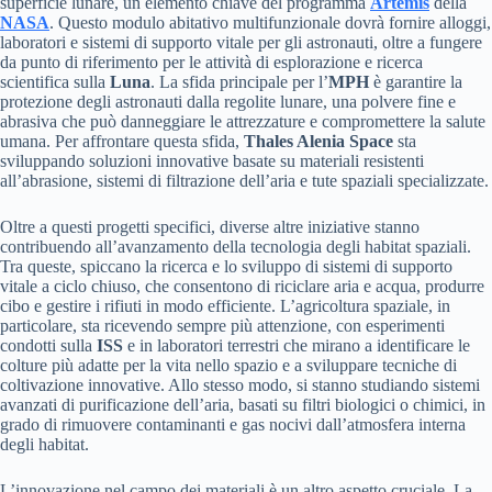
superficie lunare, un elemento chiave del programma
Artemis
della
NASA
. Questo modulo abitativo multifunzionale dovrà fornire alloggi,
laboratori e sistemi di supporto vitale per gli astronauti, oltre a fungere
da punto di riferimento per le attività di esplorazione e ricerca
scientifica sulla
Luna
. La sfida principale per l’
MPH
è garantire la
protezione degli astronauti dalla regolite lunare, una polvere fine e
abrasiva che può danneggiare le attrezzature e compromettere la salute
umana. Per affrontare questa sfida,
Thales Alenia Space
sta
sviluppando soluzioni innovative basate su materiali resistenti
all’abrasione, sistemi di filtrazione dell’aria e tute spaziali specializzate.
Oltre a questi progetti specifici, diverse altre iniziative stanno
contribuendo all’avanzamento della tecnologia degli habitat spaziali.
Tra queste, spiccano la ricerca e lo sviluppo di sistemi di supporto
vitale a ciclo chiuso, che consentono di riciclare aria e acqua, produrre
cibo e gestire i rifiuti in modo efficiente. L’agricoltura spaziale, in
particolare, sta ricevendo sempre più attenzione, con esperimenti
condotti sulla
ISS
e in laboratori terrestri che mirano a identificare le
colture più adatte per la vita nello spazio e a sviluppare tecniche di
coltivazione innovative. Allo stesso modo, si stanno studiando sistemi
avanzati di purificazione dell’aria, basati su filtri biologici o chimici, in
grado di rimuovere contaminanti e gas nocivi dall’atmosfera interna
degli habitat.
L’innovazione nel campo dei materiali è un altro aspetto cruciale. La