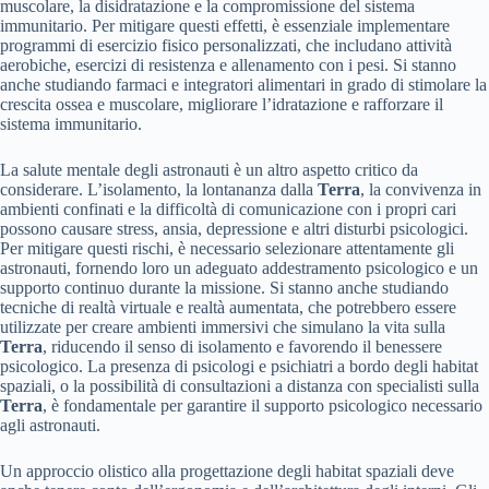
muscolare, la disidratazione e la compromissione del sistema
immunitario. Per mitigare questi effetti, è essenziale implementare
programmi di esercizio fisico personalizzati, che includano attività
aerobiche, esercizi di resistenza e allenamento con i pesi. Si stanno
anche studiando farmaci e integratori alimentari in grado di stimolare la
crescita ossea e muscolare, migliorare l’idratazione e rafforzare il
sistema immunitario.
La salute mentale degli astronauti è un altro aspetto critico da
considerare. L’isolamento, la lontananza dalla
Terra
, la convivenza in
ambienti confinati e la difficoltà di comunicazione con i propri cari
possono causare stress, ansia, depressione e altri disturbi psicologici.
Per mitigare questi rischi, è necessario selezionare attentamente gli
astronauti, fornendo loro un adeguato addestramento psicologico e un
supporto continuo durante la missione. Si stanno anche studiando
tecniche di realtà virtuale e realtà aumentata, che potrebbero essere
utilizzate per creare ambienti immersivi che simulano la vita sulla
Terra
, riducendo il senso di isolamento e favorendo il benessere
psicologico. La presenza di psicologi e psichiatri a bordo degli habitat
spaziali, o la possibilità di consultazioni a distanza con specialisti sulla
Terra
, è fondamentale per garantire il supporto psicologico necessario
agli astronauti.
Un approccio olistico alla progettazione degli habitat spaziali deve