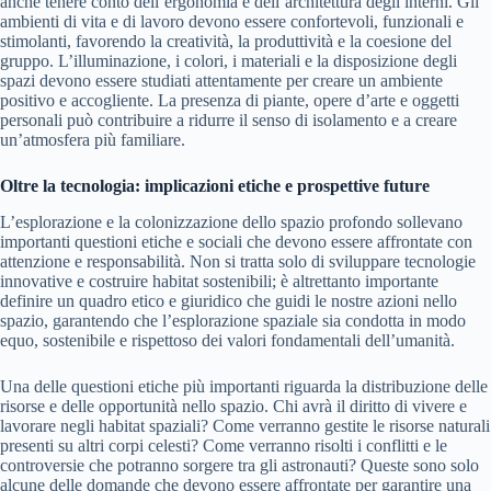
anche tenere conto dell’ergonomia e dell’architettura degli interni. Gli
ambienti di vita e di lavoro devono essere confortevoli, funzionali e
stimolanti, favorendo la creatività, la produttività e la coesione del
gruppo. L’illuminazione, i colori, i materiali e la disposizione degli
spazi devono essere studiati attentamente per creare un ambiente
positivo e accogliente. La presenza di piante, opere d’arte e oggetti
personali può contribuire a ridurre il senso di isolamento e a creare
un’atmosfera più familiare.
Oltre la tecnologia: implicazioni etiche e prospettive future
L’esplorazione e la colonizzazione dello spazio profondo sollevano
importanti questioni etiche e sociali che devono essere affrontate con
attenzione e responsabilità. Non si tratta solo di sviluppare tecnologie
innovative e costruire habitat sostenibili; è altrettanto importante
definire un quadro etico e giuridico che guidi le nostre azioni nello
spazio, garantendo che l’esplorazione spaziale sia condotta in modo
equo, sostenibile e rispettoso dei valori fondamentali dell’umanità.
Una delle questioni etiche più importanti riguarda la distribuzione delle
risorse e delle opportunità nello spazio. Chi avrà il diritto di vivere e
lavorare negli habitat spaziali? Come verranno gestite le risorse naturali
presenti su altri corpi celesti? Come verranno risolti i conflitti e le
controversie che potranno sorgere tra gli astronauti? Queste sono solo
alcune delle domande che devono essere affrontate per garantire una