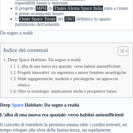
espandibili lunari e marziani.
Il progetto
MPH
di
Thales Alenia Space Italia
mira a creare
il primo avamposto lunare.
L'
Outer Space Treaty
del
1967
definisce lo spazio
patrimonio dell'umanità.
Da sogno a realtà
Indice dei contenuti
Deep Space Habitats: Da sogno a realtà
L’alba di una nuova era spaziale: verso habitat autosufficienti
Progetti innovativi: tra segretezza e nuove frontiere tecnologiche
Sfide ingegneristiche, mediche e psicologiche: un approccio
olistico
Oltre la tecnologia: implicazioni etiche e prospettive future
Deep
Space
Habitats: Da sogno a realtà
L’alba di una nuova era spaziale: verso habitat autosufficienti
Il concetto di estendere la presenza umana oltre i confini terrestri, un
tempo relegato alla sfera della fantascienza, sta rapidamente