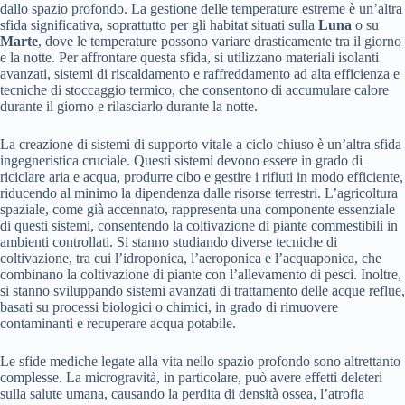
dallo spazio profondo. La gestione delle temperature estreme è un’altra
sfida significativa, soprattutto per gli habitat situati sulla
Luna
o su
Marte
, dove le temperature possono variare drasticamente tra il giorno
e la notte. Per affrontare questa sfida, si utilizzano materiali isolanti
avanzati, sistemi di riscaldamento e raffreddamento ad alta efficienza e
tecniche di stoccaggio termico, che consentono di accumulare calore
durante il giorno e rilasciarlo durante la notte.
La creazione di sistemi di supporto vitale a ciclo chiuso è un’altra sfida
ingegneristica cruciale. Questi sistemi devono essere in grado di
riciclare aria e acqua, produrre cibo e gestire i rifiuti in modo efficiente,
riducendo al minimo la dipendenza dalle risorse terrestri. L’agricoltura
spaziale, come già accennato, rappresenta una componente essenziale
di questi sistemi, consentendo la coltivazione di piante commestibili in
ambienti controllati. Si stanno studiando diverse tecniche di
coltivazione, tra cui l’idroponica, l’aeroponica e l’acquaponica, che
combinano la coltivazione di piante con l’allevamento di pesci. Inoltre,
si stanno sviluppando sistemi avanzati di trattamento delle acque reflue,
basati su processi biologici o chimici, in grado di rimuovere
contaminanti e recuperare acqua potabile.
Le sfide mediche legate alla vita nello spazio profondo sono altrettanto
complesse. La microgravità, in particolare, può avere effetti deleteri
sulla salute umana, causando la perdita di densità ossea, l’atrofia