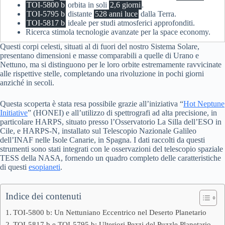
TOI-5800 b
orbita in soli
2,6 giorni
.
TOI-5795 b
distante
528 anni luce
dalla Terra.
TOI-5817 b
ideale per studi atmosferici approfonditi.
Ricerca stimola tecnologie avanzate per la space economy.
Questi corpi celesti, situati al di fuori del nostro Sistema Solare,
presentano dimensioni e masse comparabili a quelle di Urano e
Nettuno, ma si distinguono per le loro orbite estremamente ravvicinate
alle rispettive stelle, completando una rivoluzione in pochi giorni
anziché in secoli.
Questa scoperta è stata resa possibile grazie all’iniziativa “
Hot Neptune
Initiative
” (HONEI) e all’utilizzo di spettrografi ad alta precisione, in
particolare HARPS, situato presso l’Osservatorio La Silla dell’ESO in
Cile, e HARPS-N, installato sul Telescopio Nazionale Galileo
dell’INAF nelle Isole Canarie, in Spagna. I dati raccolti da questi
strumenti sono stati integrati con le osservazioni del telescopio spaziale
TESS della NASA, fornendo un quadro completo delle caratteristiche
di questi
esopianeti
.
Indice dei contenuti
TOI-5800 b: Un Nettuniano Eccentrico nel Deserto Planetario
TOI-5817 b e TOI-5795 b: Ulteriori Pezzi del Puzzle Planetario