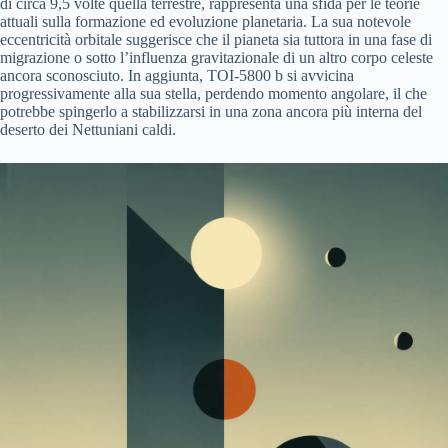
di circa 9,5 volte quella terrestre, rappresenta una sfida per le teorie
attuali sulla formazione ed evoluzione planetaria. La sua notevole
eccentricità orbitale suggerisce che il pianeta sia tuttora in una fase di
migrazione o sotto l’influenza gravitazionale di un altro corpo celeste
ancora sconosciuto. In aggiunta, TOI-5800 b si avvicina
progressivamente alla sua stella, perdendo momento angolare, il che
potrebbe spingerlo a stabilizzarsi in una zona ancora più interna del
deserto dei Nettuniani caldi.