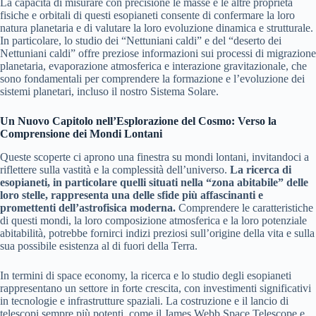
La capacità di misurare con precisione le masse e le altre proprietà
fisiche e orbitali di questi esopianeti consente di confermare la loro
natura planetaria e di valutare la loro evoluzione dinamica e strutturale.
In particolare, lo studio dei “Nettuniani caldi” e del “deserto dei
Nettuniani caldi” offre preziose informazioni sui processi di migrazione
planetaria, evaporazione atmosferica e interazione gravitazionale, che
sono fondamentali per comprendere la formazione e l’evoluzione dei
sistemi planetari, incluso il nostro Sistema Solare.
Un Nuovo Capitolo nell’Esplorazione del Cosmo: Verso la
Comprensione dei Mondi Lontani
Queste scoperte ci aprono una finestra su mondi lontani, invitandoci a
riflettere sulla vastità e la complessità dell’universo.
La ricerca di
esopianeti, in particolare quelli situati nella “zona abitabile” delle
loro stelle, rappresenta una delle sfide più affascinanti e
promettenti dell’astrofisica moderna.
Comprendere le caratteristiche
di questi mondi, la loro composizione atmosferica e la loro potenziale
abitabilità, potrebbe fornirci indizi preziosi sull’origine della vita e sulla
sua possibile esistenza al di fuori della Terra.
In termini di space economy, la ricerca e lo studio degli esopianeti
rappresentano un settore in forte crescita, con investimenti significativi
in tecnologie e infrastrutture spaziali. La costruzione e il lancio di
telescopi sempre più potenti, come il James Webb Space Telescope e