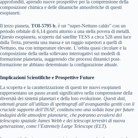
approfonditi, aprendo nuove prospettive per la comprensione della
composizione chimica e delle dinamiche atmosferiche di questi
esopianeti.
Il terzo pianeta,
TOI-5795 b
, è un “super-Nettuno caldo” con un
periodo orbitale di 6,14 giorni attorno a una stella povera di metalli.
Questo esopianeta, scoperto dal satellite TESS a circa 528 anni luce
dalla Terra, presenta una massa e un raggio superiori a quelli di
Nettuno, ma con temperature elevate. L’orbita quasi circolare e la
composizione della stella sollevano interrogativi sui modelli di
formazione planetaria, suggerendo che processi dinamici post-
formazione ne abbiano determinato la configurazione attuale.
Implicazioni Scientifiche e Prospettive Future
La scoperta e la caratterizzazione di questi tre nuovi esopianeti
rappresentano un passo avanti significativo nella comprensione della
diversità dei sistemi planetari e della loro evoluzione.
Questi dati,
ottenuti grazie all’utilizzo di spettrografi all’avanguardia gestiti con il
cruciale supporto dell’INAF, costituiscono una solida base per future
indagini delle atmosfere planetarie, che potranno avvalersi del
telescopio spaziale James Webb e dei telescopi terrestri di nuova
generazione, come l’Extremely Large Telescope (ELT).