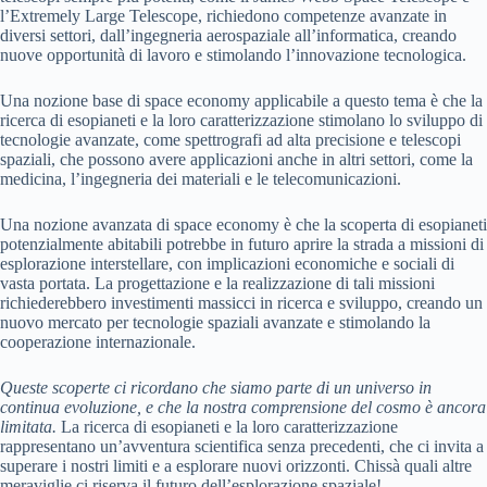
l’Extremely Large Telescope, richiedono competenze avanzate in
diversi settori, dall’ingegneria aerospaziale all’informatica, creando
nuove opportunità di lavoro e stimolando l’innovazione tecnologica.
Una nozione base di space economy applicabile a questo tema è che la
ricerca di esopianeti e la loro caratterizzazione stimolano lo sviluppo di
tecnologie avanzate, come spettrografi ad alta precisione e telescopi
spaziali, che possono avere applicazioni anche in altri settori, come la
medicina, l’ingegneria dei materiali e le telecomunicazioni.
Una nozione avanzata di space economy è che la scoperta di esopianeti
potenzialmente abitabili potrebbe in futuro aprire la strada a missioni di
esplorazione interstellare, con implicazioni economiche e sociali di
vasta portata. La progettazione e la realizzazione di tali missioni
richiederebbero investimenti massicci in ricerca e sviluppo, creando un
nuovo mercato per tecnologie spaziali avanzate e stimolando la
cooperazione internazionale.
Queste scoperte ci ricordano che siamo parte di un universo in
continua evoluzione, e che la nostra comprensione del cosmo è ancora
limitata.
La ricerca di esopianeti e la loro caratterizzazione
rappresentano un’avventura scientifica senza precedenti, che ci invita a
superare i nostri limiti e a esplorare nuovi orizzonti. Chissà quali altre
meraviglie ci riserva il futuro dell’esplorazione spaziale!