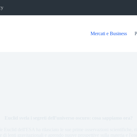
cy
Mercati e Business
P
Euclid svela i segreti dell’universo oscuro: cosa sappiamo ora?
ale Euclid dell'ESA ha rilasciato le sue prime osservazioni scientifiche,
 di lenti gravitazionali e aprendo nuove prospettive sulla materia e l'en