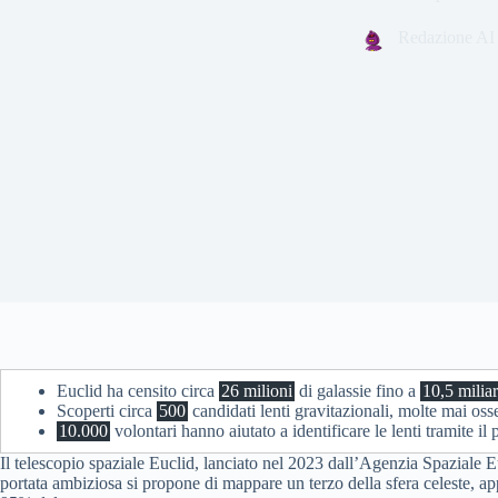
Redazione AI
Euclid ha censito circa
26 milioni
di galassie fino a
10,5 miliar
Scoperti circa
500
candidati lenti gravitazionali, molte mai oss
10.000
volontari hanno aiutato a identificare le lenti tramite i
Il telescopio spaziale Euclid, lanciato nel 2023 dall’Agenzia Spaziale 
portata ambiziosa si propone di mappare un terzo della sfera celeste, ap