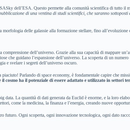
ESASky dell’ESA. Questo permette alla comunità scientifica di tutto il mo
pubblicazione di una ventina di studi scientifici, che saranno sottoposti
a morfologia delle galassie alla formazione stellare, fino all’evoluzione
ra comprensione dell’universo. Grazie alla sua capacità di mappare un’am
eriose che guidano l’espansione dell’universo. La scoperta di un numero el
gia e svelare i segreti dell’universo oscuro.
 sia piaciuto! Parlando di space economy, è fondamentale capire che mis
 cosmo ha il potenziale di essere adattato e utilizzato in settori ter
 data. La quantità di dati generata da Euclid è enorme, e la loro elaboraz
ttori, come la medicina, la finanza e l’energia, creando nuove opportuni
ostro futuro. Ogni scoperta, ogni innovazione tecnologica, ogni dato racc