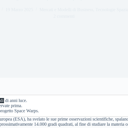
19 Marzo 2025
Mercati e Modelli di Business
,
Tecnologie Spazia
2 commenti
di
di anni luce.
ervate prima.
l progetto Space Warps.
Europea (ESA), ha svelato le sue prime osservazioni scientifiche, spalan
prossimativamente 14.000 gradi quadrati, al fine di studiare la materia 