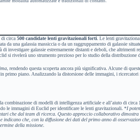
amite modalità automatizzate e tradizionali di contatto.
a di circa
500 candidate lenti gravitazionali forti
. Le lenti gravitazion
tata da una galassia massiccia o da un raggruppamento di galassie situat
à di investigare galassie estremamente distanti e deboli, che altrimenti r
clid si rivelerà uno strumento prezioso per lo studio della distribuzione 
rima
, rendendo questa scoperta ancora più significativa. Alcune di ques
 in primo piano. Analizzando la distorsione delle immagini, i ricercatori 
lla combinazione di modelli di intelligenza artificiale e all’aiuto di circa
 le immagini di Euclid per identificare le lenti gravitazionali. *
I poten
ntari che dal team di ricerca.
Questo approccio collaborativo dimostra il
stime indicano che, con la diffusione dei dati del primo anno di osserva
 termine della missione.