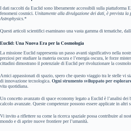
I dati raccolti da Euclid sono liberamente accessibili sulla piattaforma 
fenomeni cosmici.
Unitamente alla divulgazione dei dati, è prevista la 
Astrophysics.
*
Questi articoli scientifici esaminano una vasta gamma di tematiche, dall
Euclid: Una Nuova Era per la Cosmologia
La missione Euclid rappresenta un passo avanti significativo nella nost
preziosi per studiare la materia oscura e l’energia oscura, le forze mist
cittadini dimostrano il potenziale di Euclid per rivoluzionare la cosmolo
Amici appassionati di spazio, spero che questo viaggio tra le stelle vi
di innovazione tecnologica.
Ogni strumento sviluppato per esplorare il
vita quotidiana.
Un concetto avanzato di space economy legato a Euclid è l’analisi dei big
calcolo avanzate. Queste competenze possono essere applicate in altri se
Vi invito a riflettere su come la ricerca spaziale possa contribuire al n
mondo e di aprire nuove frontiere per l’umanità.