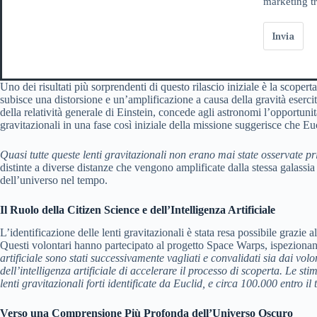
marketing tr
Invia
Uno dei risultati più sorprendenti di questo rilascio iniziale è la scopert
subisce una distorsione e un’amplificazione a causa della gravità eserci
della relatività generale di Einstein, concede agli astronomi l’opportunit
gravitazionali in una fase così iniziale della missione suggerisce che Eu
Quasi tutte queste lenti gravitazionali non erano mai state osservate p
distinte a diverse distanze che vengono amplificate dalla stessa galassia
dell’universo nel tempo.
Il Ruolo della Citizen Science e dell’Intelligenza Artificiale
L’identificazione delle lenti gravitazionali è stata resa possibile grazie a
Questi volontari hanno partecipato al progetto Space Warps, ispezionando
artificiale sono stati successivamente vagliati e convalidati sia dai volo
dell’intelligenza artificiale di accelerare il processo di scoperta. Le 
lenti gravitazionali forti identificate da Euclid, e circa 100.000 entro il
Verso una Comprensione Più Profonda dell’Universo Oscuro