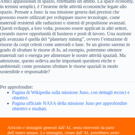
Amici appassionati di spazio, riflettiamo un attimo. La space economy,
in termini semplici, è l’insieme delle attività economiche legate allo
spazio. Pensate a Juno: la sua missione genera dati preziosi che
possono essere utilizzati per sviluppare nuove tecnologie, come
materiali resistenti alle radiazioni o sistemi di propulsione avanzati.
Questi sviluppi, a loro volta, possono essere applicati in altri settori,
creando nuove opportunità di business e posti di lavoro. Una nozione
più avanzata è quella del “planetary mining”, ovvero l’estrazione di
risorse da corpi celesti come asteroidi o lune. Se un giorno saremo in
grado di sfruttare le risorse di Io, ad esempio, potremmo ottenere
materiali rari o energia per alimentare le nostre attività spaziali. Ma
attenzione, questo solleva anche importanti questioni etiche e
ambientali: come possiamo sfruttare le risorse spaziali in modo
sostenibile e responsabile?
Per approfondire:
Pagina di Wikipedia sulla missione Juno, con dettagli tecnici e
obiettivi.
Pagina ufficiale NASA della missione Juno per approfondire
obiettivi e risultati.
Articolo e immagini generati dall’AI, senza interventi da parte
dell’essere umano. Le immagini, create dall’AI, potrebbero avere