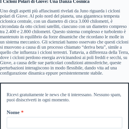
I Cicloni Polari di Giove: Una Danza Cosmica
Uno degli aspetti più affascinanti rivelati da Juno riguarda i cicloni
polari di Giove. Al polo nord del pianeta, una gigantesca tempesta
ciclonica centrale, con un diametro di circa 3.000 chilometri, è
circondata da otto cicloni satelliti, ciascuno con un diametro compreso
tra 2.400 e 2.800 chilometri. Questo sistema complesso e turbolento è
mantenuto in equilibrio da forze dinamiche che ricordano le molle in
un sistema meccanico. Gli scienziati hanno osservato che questi cicloni
si muovono a causa di un processo chiamato “deriva beta”, simile a
quello che influenza i cicloni terrestri. Tuttavia, a differenza della Terra,
dove i cicloni perdono energia avvicinandosi ai poli freddi e secchi, su
Giove, a causa delle sue particolari condizioni atmosferiche, queste
perturbazioni interagiscono in modo flessibile, dando vita ad una
configurazione dinamica eppure persistentemente stabile.
Ricevi gratuitamente le news che ti interessano. Nessuno spam,
puoi disiscriverti in ogni momento.
Nome