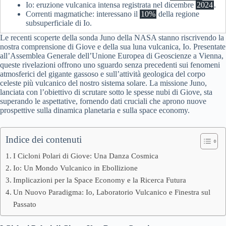
Io: eruzione vulcanica intensa registrata nel dicembre
2024
.
Correnti magmatiche: interessano il
10%
della regione
subsuperficiale di Io.
Le recenti scoperte della sonda Juno della NASA stanno riscrivendo la
nostra comprensione di Giove e della sua luna vulcanica, Io. Presentate
all’Assemblea Generale dell’Unione Europea di Geoscienze a Vienna,
queste rivelazioni offrono uno sguardo senza precedenti sui fenomeni
atmosferici del gigante gassoso e sull’attività geologica del corpo
celeste più vulcanico del nostro sistema solare. La missione Juno,
lanciata con l’obiettivo di scrutare sotto le spesse nubi di Giove, sta
superando le aspettative, fornendo dati cruciali che aprono nuove
prospettive sulla dinamica planetaria e sulla space economy.
Indice dei contenuti
I Cicloni Polari di Giove: Una Danza Cosmica
Io: Un Mondo Vulcanico in Ebollizione
Implicazioni per la Space Economy e la Ricerca Futura
Un Nuovo Paradigma: Io, Laboratorio Vulcanico e Finestra sul
Passato