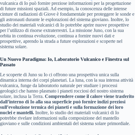
vulcanica di Io può fornire preziose informazioni per la progettazione
di future missioni spaziali. Ad esempio, la conoscenza delle intense
cinture di radiazioni di Giove è fondamentale per proteggere le sonde e
gli astronauti durante le esplorazioni del sistema gioviano. Inoltre, lo
studio dei materiali vulcanici di Io potrebbe aprire nuove prospettive
per l’utilizzo di risorse extraterrestri. La missione Juno, con la sua
orbita in continua evoluzione, continua a fornire nuovi dati e
prospettive, aprendo la strada a future esplorazioni e scoperte nel
sistema solare.
Un Nuovo Paradigma: Io, Laboratorio Vulcanico e Finestra sul
Passato
Le scoperte di Juno su Io ci offrono una prospettiva unica sulla
dinamica interna dei corpi planetari. La luna, con la sua intensa attività
vulcanica, funge da laboratorio naturale per studiare i processi
geologici che hanno plasmato i pianeti rocciosi del nostro sistema
solare, inclusa la Terra.
Comprendere come il calore viene trasferito
dall’interno di Io alla sua superficie può fornire indizi preziosi
sull’evoluzione termica dei pianeti e sulla formazione dei loro
nuclei e mantelli.
Inoltre, lo studio dei materiali vulcanici di Io
potrebbe rivelare informazioni sulla composizione del mantello
gioviano e sulle condizioni ambientali del sistema solare primordiale.