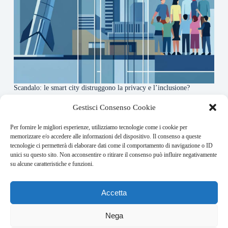
Scandalo: le smart city distruggono la privacy e l’inclusione?
4 Agosto 2026
Gestisci Consenso Cookie
Per fornire le migliori esperienze, utilizziamo tecnologie come i cookie per
About this website
memorizzare e/o accedere alle informazioni del dispositivo. Il consenso a queste
tecnologie ci permetterà di elaborare dati come il comportamento di navigazione o ID
Orbitare ogni giorno trova per te le notizie più rilevanti in
unici su questo sito. Non acconsentire o ritirare il consenso può influire negativamente
ambito space economy.
su alcune caratteristiche e funzioni.
Address:
Accetta
VIA USODIMARE 3 - 37138 - VERONA (VR)
E-Mail:
Nega
redazione@bullet-network.com