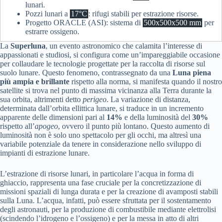
lunari.
Pozzi lunari a
17°C
: rifugi stabili per estrazione risorse.
Progetto ORACLE (ASI): sistema di
500x500x500 mm
per
estrarre ossigeno.
La
Superluna
, un evento astronomico che calamita l’interesse di
appassionati e studiosi, si configura come un’impareggiabile occasione
per collaudare le tecnologie progettate per la raccolta di risorse sul
suolo lunare. Questo fenomeno, contrassegnato da una
Luna piena
più ampia e brillante
rispetto alla norma, si manifesta quando il nostro
satellite si trova nel punto di massima vicinanza alla Terra durante la
sua orbita, altrimenti detto
perigeo
. La variazione di distanza,
determinata dall’orbita ellittica lunare, si traduce in un incremento
apparente delle dimensioni pari al
14%
e della luminosità del
30%
rispetto all’
apogeo
, ovvero il punto più lontano. Questo aumento di
luminosità non è solo uno spettacolo per gli occhi, ma altresì una
variabile potenziale da tenere in considerazione nello sviluppo di
impianti di estrazione lunare.
L’estrazione di risorse lunari, in particolare l’acqua in forma di
ghiaccio, rappresenta una fase cruciale per la concretizzazione di
missioni spaziali di lunga durata e per la creazione di avamposti stabili
sulla Luna. L’acqua, infatti, può essere sfruttata per il sostentamento
degli astronauti, per la produzione di combustibile mediante elettrolisi
(scindendo l’idrogeno e l’ossigeno) e per la messa in atto di altri