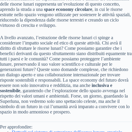
delle risorse lunari rappresenta un’evoluzione di questo concetto,
aprendo la strada a una
space economy circolare
, in cui le risorse
estratte nello spazio vengono utilizzate per sostenere le attività spaziali,
riducendo la dipendenza dalle risorse terrestri e creando un ciclo
virtuoso di crescita e sviluppo.
A livello avanzato, l’estrazione delle risorse lunari ci spinge a
considerare l’impatto sociale ed etico di queste attività. Chi avrà il
diritto di sfruttare le risorse lunari? Come possiamo garantire che i
benefici derivanti da questo sfruttamento siano distribuiti equamente tra
tutti i paesi e le comunità? Come possiamo proteggere l’ambiente
lunare, preservando il suo valore scientifico e culturale per le
generazioni future? Queste sono domande complesse, che richiedono
un dialogo aperto e una collaborazione internazionale per trovare
risposte sostenibili e responsabili. La space economy del futuro dovrà
essere non solo innovativa e redditizia, ma anche
inclusiva e
sostenibile
, garantendo che l’esplorazione dello spazio avvenga nel
rispetto dei valori umani e ambientali. Forse, un giorno, guardando la
Superluna, non vedremo solo uno spettacolo celeste, ma anche il
simbolo di un futuro in cui l’umanità avrà imparato a convivere con lo
spazio in modo armonioso e prospero.
Per approfondire: