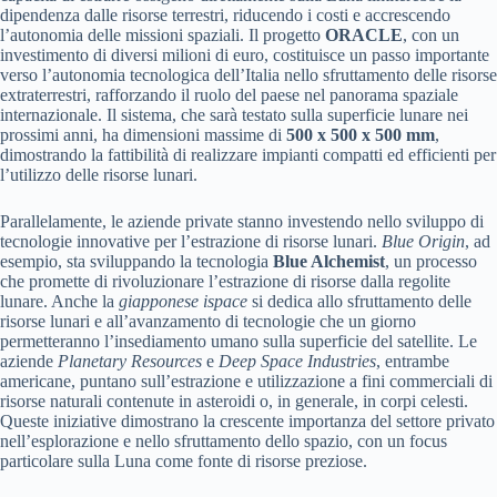
dipendenza dalle risorse terrestri, riducendo i costi e accrescendo
l’autonomia delle missioni spaziali. Il progetto
ORACLE
, con un
investimento di diversi milioni di euro, costituisce un passo importante
verso l’autonomia tecnologica dell’Italia nello sfruttamento delle risorse
extraterrestri, rafforzando il ruolo del paese nel panorama spaziale
internazionale. Il sistema, che sarà testato sulla superficie lunare nei
prossimi anni, ha dimensioni massime di
500 x 500 x 500 mm
,
dimostrando la fattibilità di realizzare impianti compatti ed efficienti per
l’utilizzo delle risorse lunari.
Parallelamente, le aziende private stanno investendo nello sviluppo di
tecnologie innovative per l’estrazione di risorse lunari.
Blue Origin
, ad
esempio, sta sviluppando la tecnologia
Blue Alchemist
, un processo
che promette di rivoluzionare l’estrazione di risorse dalla regolite
lunare. Anche la
giapponese ispace
si dedica allo sfruttamento delle
risorse lunari e all’avanzamento di tecnologie che un giorno
permetteranno l’insediamento umano sulla superficie del satellite. Le
aziende
Planetary Resources
e
Deep Space Industries
, entrambe
americane, puntano sull’estrazione e utilizzazione a fini commerciali di
risorse naturali contenute in asteroidi o, in generale, in corpi celesti.
Queste iniziative dimostrano la crescente importanza del settore privato
nell’esplorazione e nello sfruttamento dello spazio, con un focus
particolare sulla Luna come fonte di risorse preziose.