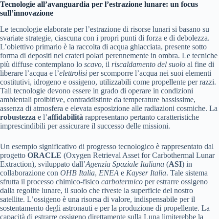
Tecnologie all’avanguardia per l’estrazione lunare: un focus
sull’innovazione
Le tecnologie elaborate per l’estrazione di risorse lunari si basano su
svariate strategie, ciascuna con i propri punti di forza e di debolezza.
L’obiettivo primario è la raccolta di acqua ghiacciata, presente sotto
forma di depositi nei crateri polari perennemente in ombra. Le tecniche
più diffuse contemplano lo
scavo
, il
riscaldamento del suolo
al fine di
liberare l’acqua e l’
elettrolisi
per scomporre l’acqua nei suoi elementi
costitutivi, idrogeno e ossigeno, utilizzabili come propellente per razzi.
Tali tecnologie devono essere in grado di operare in condizioni
ambientali proibitive, contraddistinte da temperature bassissime,
assenza di atmosfera e elevata esposizione alle radiazioni cosmiche. La
robustezza
e l’
affidabilità
rappresentano pertanto caratteristiche
imprescindibili per assicurare il successo delle missioni.
Un esempio significativo di progresso tecnologico è rappresentato dal
progetto
ORACLE
(Oxygen Retrieval Asset for Carbothermal Lunar
Extraction), sviluppato dall’
Agenzia Spaziale Italiana
(
ASI
) in
collaborazione con
OHB Italia
,
ENEA
e
Kayser Italia
. Tale sistema
sfrutta il processo chimico-fisico
carbotermico
per estrarre ossigeno
dalla regolite lunare, il suolo che riveste la superficie del nostro
satellite. L’ossigeno è una risorsa di valore, indispensabile per il
sostentamento degli astronauti e per la produzione di propellente. La
capacità di estrarre ossigeno direttamente sulla Luna limiterebbe la