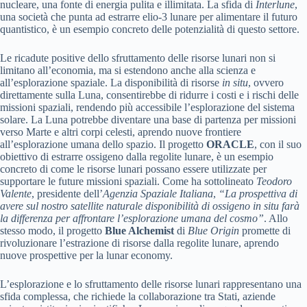
nucleare, una fonte di energia pulita e illimitata. La sfida di
Interlune
,
una società che punta ad estrarre elio-3 lunare per alimentare il futuro
quantistico, è un esempio concreto delle potenzialità di questo settore.
Le ricadute positive dello sfruttamento delle risorse lunari non si
limitano all’economia, ma si estendono anche alla scienza e
all’esplorazione spaziale. La disponibilità di risorse
in situ
, ovvero
direttamente sulla Luna, consentirebbe di ridurre i costi e i rischi delle
missioni spaziali, rendendo più accessibile l’esplorazione del sistema
solare. La Luna potrebbe diventare una base di partenza per missioni
verso Marte e altri corpi celesti, aprendo nuove frontiere
all’esplorazione umana dello spazio. Il progetto
ORACLE
, con il suo
obiettivo di estrarre ossigeno dalla regolite lunare, è un esempio
concreto di come le risorse lunari possano essere utilizzate per
supportare le future missioni spaziali. Come ha sottolineato
Teodoro
Valente
, presidente dell’
Agenzia Spaziale Italiana
,
“La prospettiva di
avere sul nostro satellite naturale disponibilità di ossigeno in situ farà
la differenza per affrontare l’esplorazione umana del cosmo”
. Allo
stesso modo, il progetto
Blue Alchemist
di
Blue Origin
promette di
rivoluzionare l’estrazione di risorse dalla regolite lunare, aprendo
nuove prospettive per la lunar economy.
L’esplorazione e lo sfruttamento delle risorse lunari rappresentano una
sfida complessa, che richiede la collaborazione tra Stati, aziende