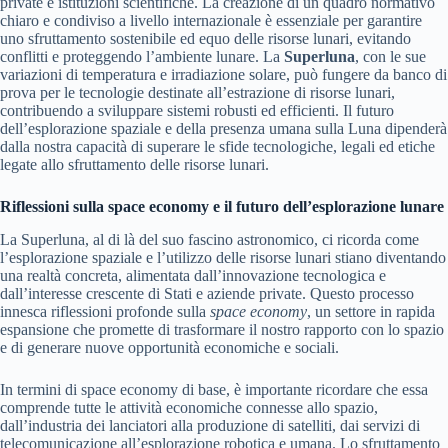
private e istituzioni scientifiche. La creazione di un quadro normativo
chiaro e condiviso a livello internazionale è essenziale per garantire
uno sfruttamento sostenibile ed equo delle risorse lunari, evitando
conflitti e proteggendo l’ambiente lunare. La
Superluna
, con le sue
variazioni di temperatura e irradiazione solare, può fungere da banco di
prova per le tecnologie destinate all’estrazione di risorse lunari,
contribuendo a sviluppare sistemi robusti ed efficienti. Il futuro
dell’esplorazione spaziale e della presenza umana sulla Luna dipenderà
dalla nostra capacità di superare le sfide tecnologiche, legali ed etiche
legate allo sfruttamento delle risorse lunari.
Riflessioni sulla space economy e il futuro dell’esplorazione lunare
La Superluna, al di là del suo fascino astronomico, ci ricorda come
l’esplorazione spaziale e l’utilizzo delle risorse lunari stiano diventando
una realtà concreta, alimentata dall’innovazione tecnologica e
dall’interesse crescente di Stati e aziende private. Questo processo
innesca riflessioni profonde sulla
space economy
, un settore in rapida
espansione che promette di trasformare il nostro rapporto con lo spazio
e di generare nuove opportunità economiche e sociali.
In termini di space economy di base, è importante ricordare che essa
comprende tutte le attività economiche connesse allo spazio,
dall’industria dei lanciatori alla produzione di satelliti, dai servizi di
telecomunicazione all’esplorazione robotica e umana. Lo sfruttamento