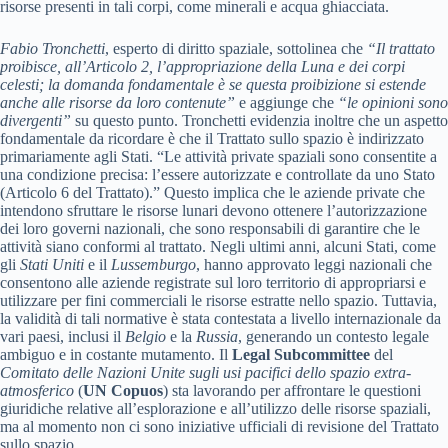
risorse presenti in tali corpi, come minerali e acqua ghiacciata.
Fabio Tronchetti
, esperto di diritto spaziale, sottolinea che
“Il trattato
proibisce, all’Articolo 2, l’appropriazione della Luna e dei corpi
celesti; la domanda fondamentale è se questa proibizione si estende
anche alle risorse da loro contenute”
e aggiunge che
“le opinioni sono
divergenti”
su questo punto. Tronchetti evidenzia inoltre che un aspetto
fondamentale da ricordare è che il Trattato sullo spazio è indirizzato
primariamente agli Stati. “Le attività private spaziali sono consentite a
una condizione precisa: l’essere autorizzate e controllate da uno Stato
(Articolo 6 del Trattato).” Questo implica che le aziende private che
intendono sfruttare le risorse lunari devono ottenere l’autorizzazione
dei loro governi nazionali, che sono responsabili di garantire che le
attività siano conformi al trattato. Negli ultimi anni, alcuni Stati, come
gli
Stati Uniti
e il
Lussemburgo
, hanno approvato leggi nazionali che
consentono alle aziende registrate sul loro territorio di appropriarsi e
utilizzare per fini commerciali le risorse estratte nello spazio. Tuttavia,
la validità di tali normative è stata contestata a livello internazionale da
vari paesi, inclusi il
Belgio
e la
Russia
, generando un contesto legale
ambiguo e in costante mutamento. Il
Legal Subcommittee
del
Comitato delle Nazioni Unite sugli usi pacifici dello spazio extra-
atmosferico
(
UN Copuos
) sta lavorando per affrontare le questioni
giuridiche relative all’esplorazione e all’utilizzo delle risorse spaziali,
ma al momento non ci sono iniziative ufficiali di revisione del Trattato
sullo spazio.