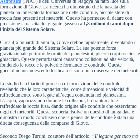
Astrofisica
(INAF) e dell’Università di Nagoya ha fatto luce sulla
formazione di Giove. La ricerca ha dimostrato che la nascita del
pianeta ha innescato la formazione delle condrule, piccole sfere di
roccia fusa presenti nei meteoriti. Questo ha permesso di datare con
precisione la nascita del gigante gassoso a
1,8 milioni di anni dopo
l’inizio del Sistema Solare
.
Circa 4,6 miliardi di anni fa, Giove crebbe rapidamente, diventando il
pianeta più grande del Sistema Solare. La sua potente forza
gravitazionale perturbò le orbite dei planetesimi, piccoli corpi rocciosi e
ghiacciati. Queste perturbazioni causarono collisioni ad alta velocità,
fondendo le rocce e le polveri e formando le condrule. Queste
goccioline incandescenti di silicato si sono poi conservate nei meteoriti.
Lo studio ha chiarito il processo di formazione delle condrule,
rivelando che le loro caratteristiche, come dimensioni e velocità di
raffreddamento, sono legate all’acqua contenuta nei planetesimi.
L’acqua, vaporizzando durante le collisioni, ha frantumato e
raffreddato la roccia fusa, dando origine alle condrule che osserviamo
oggi nei meteoriti. Questa scoperta risolve un quesito di lunga data e
dimostra in modo conclusivo che la genesi delle condrule è stata una
diretta conseguenza della comparsa di Giove.
Secondo Diego Turrini, coautore dell’articolo,
“Il legame genetico tra