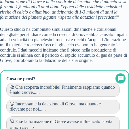
la formazione di Giove e delle condrule determina che il pianeta si sia
formato 1,8 milioni di anni dopo l’epoca delle cosiddette inclusioni
ricche di calcio e alluminio, anticipando di 1-3 milioni di anni la
formazione del pianeta gigante rispetto alle datazioni precedenti”
.
Questo studio ha combinato simulazioni dinamiche e collisionali
dettagliate per studiare come la crescita di Giove abbia causato impatti
ad alta velocità tra planetesimi rocciosi e ricchi d’acqua. L’interazione
tra il materiale roccioso fuso e il ghiaccio evaporato ha generato le
condrule. I dati raccolti indicano che il picco nella produzione di
condrule si allinea con il periodo di rapido accumulo di gas da parte di
Giove, corroborando la datazione della sua origine.
Cosa ne pensi?
🚀 Che scoperta incredibile! Finalmente sappiamo quando
è nato Giove......
🤔 Interessante la datazione di Giove, ma quanto è
rilevante per noi......
🪐 E se la formazione di Giove avesse influenzato la vita
sulla Terra...?...