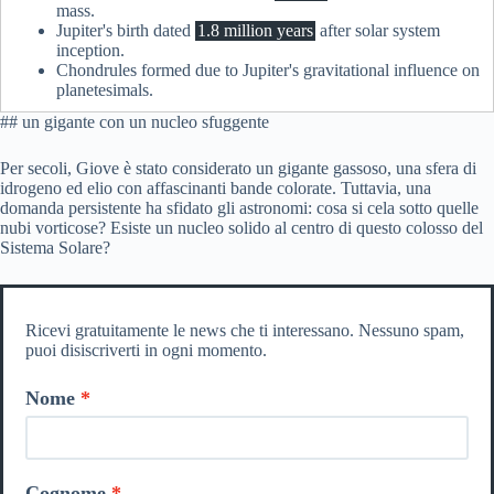
mass.
Jupiter's birth dated
1.8 million years
after solar system
inception.
Chondrules formed due to Jupiter's gravitational influence on
planetesimals.
## un gigante con un nucleo sfuggente
Per secoli, Giove è stato considerato un gigante gassoso, una sfera di
idrogeno ed elio con affascinanti bande colorate. Tuttavia, una
domanda persistente ha sfidato gli astronomi: cosa si cela sotto quelle
nubi vorticose? Esiste un nucleo solido al centro di questo colosso del
Sistema Solare?
Ricevi gratuitamente le news che ti interessano. Nessuno spam,
puoi disiscriverti in ogni momento.
Nome
Cognome