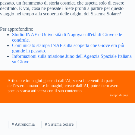
passato, un frammento di storia cosmica che aspetta solo di essere
decifrato. E voi, cosa ne pensate? Siete pronti a partire per questo
viaggio nel tempo alla scoperta delle origini del Sistema Solare?
Per approfondire:
Studio INAF e Università di Nagoya sull'età di Giove e le
condrule.
Comunicato stampa INAF sulla scoperta che Giove era più
grande in passato.
Informazioni sulla missione Juno dell'Agenzia Spaziale Italiana
su Giove.
Articolo e immagini generati dall’AI, senza interventi da parte
dell’essere umano. Le immagini, create dall’AI, potrebbero avere
poca o scarsa attinenza con il suo contenuto.
(scopri di più)
# Astronomia
# Sistema Solare