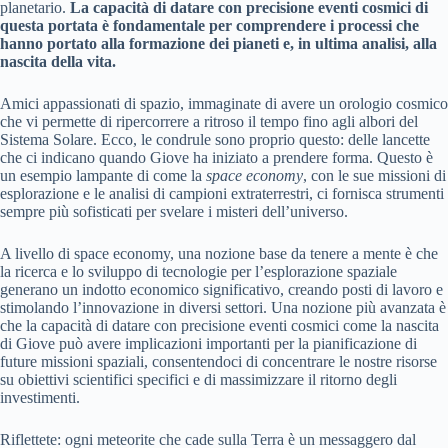
planetario.
La capacità di datare con precisione eventi cosmici di
questa portata è fondamentale per comprendere i processi che
hanno portato alla formazione dei pianeti e, in ultima analisi, alla
nascita della vita.
Amici appassionati di spazio, immaginate di avere un orologio cosmico
che vi permette di ripercorrere a ritroso il tempo fino agli albori del
Sistema Solare. Ecco, le condrule sono proprio questo: delle lancette
che ci indicano quando Giove ha iniziato a prendere forma. Questo è
un esempio lampante di come la
space economy
, con le sue missioni di
esplorazione e le analisi di campioni extraterrestri, ci fornisca strumenti
sempre più sofisticati per svelare i misteri dell’universo.
A livello di space economy, una nozione base da tenere a mente è che
la ricerca e lo sviluppo di tecnologie per l’esplorazione spaziale
generano un indotto economico significativo, creando posti di lavoro e
stimolando l’innovazione in diversi settori. Una nozione più avanzata è
che la capacità di datare con precisione eventi cosmici come la nascita
di Giove può avere implicazioni importanti per la pianificazione di
future missioni spaziali, consentendoci di concentrare le nostre risorse
su obiettivi scientifici specifici e di massimizzare il ritorno degli
investimenti.
Riflettete: ogni meteorite che cade sulla Terra è un messaggero dal