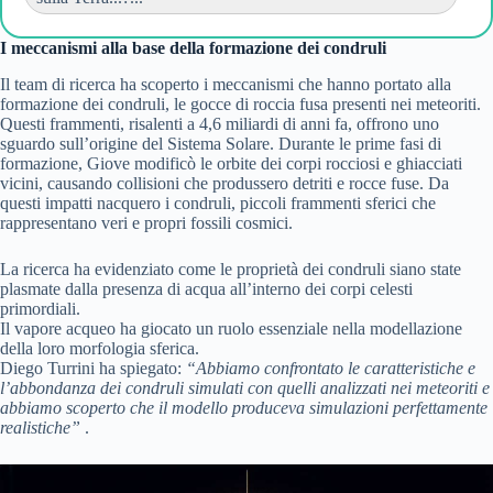
I meccanismi alla base della formazione dei condruli
Il team di ricerca ha scoperto i meccanismi che hanno portato alla
formazione dei condruli, le gocce di roccia fusa presenti nei meteoriti.
Questi frammenti, risalenti a 4,6 miliardi di anni fa, offrono uno
sguardo sull’origine del Sistema Solare. Durante le prime fasi di
formazione, Giove modificò le orbite dei corpi rocciosi e ghiacciati
vicini, causando collisioni che produssero detriti e rocce fuse. Da
questi impatti nacquero i condruli, piccoli frammenti sferici che
rappresentano veri e propri fossili cosmici.
La ricerca ha evidenziato come le proprietà dei condruli siano state
plasmate dalla presenza di acqua all’interno dei corpi celesti
primordiali.
Il vapore acqueo ha giocato un ruolo essenziale nella modellazione
della loro morfologia sferica.
Diego Turrini ha spiegato:
“Abbiamo confrontato le caratteristiche e
l’abbondanza dei condruli simulati con quelli analizzati nei meteoriti e
abbiamo scoperto che il modello produceva simulazioni perfettamente
realistiche”
.