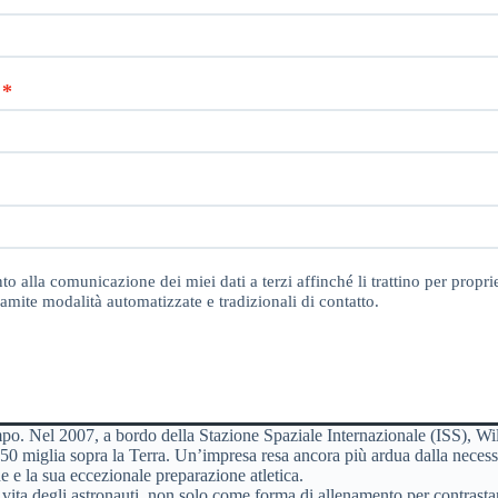
o alla comunicazione dei miei dati a terzi affinché li trattino per proprie
amite modalità automatizzate e tradizionali di contatto.
. Nel 2007, a bordo della Stazione Spaziale Internazionale (ISS), Wil
50 miglia sopra la Terra. Un’impresa resa ancora più ardua dalla necessi
e e la sua eccezionale preparazione atletica.
 vita degli astronauti, non solo come forma di allenamento per contrasta