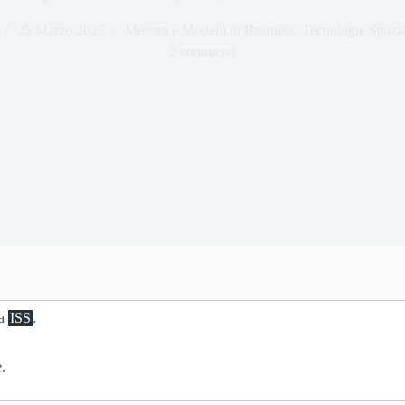
25 Marzo 2025
Mercati e Modelli di Business
,
Tecnologie Spazia
3 commenti
la
ISS
.
.