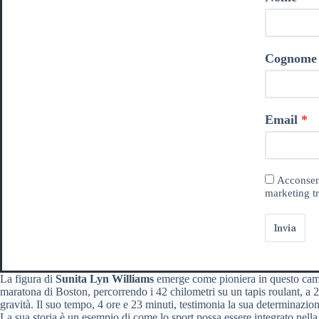
Cognome
Email
Acconsent
marketing tr
Invia
La figura di
Sunita Lyn Williams
emerge come pioniera in questo campo
maratona di Boston, percorrendo i 42 chilometri su un tapis roulant, a 2
gravità. Il suo tempo, 4 ore e 23 minuti, testimonia la sua determinazion
La sua storia è un esempio di come lo sport possa essere integrato nella