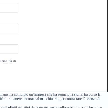
 finalità di
liams ha compiuto un’impresa che ha segnato la storia: ha corso la
tà di rimanere ancorata al macchinario per contrastare l’assenza di
re gli effetti negativi della permanenza nello spazio, ma anche come