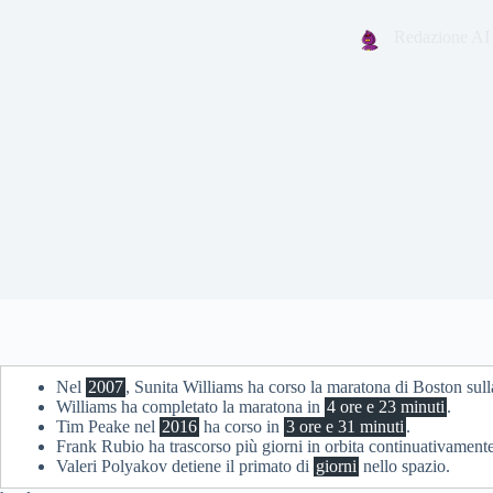
Redazione AI
Nel
2007
, Sunita Williams ha corso la maratona di Boston sul
Williams ha completato la maratona in
4 ore e 23 minuti
.
Tim Peake nel
2016
ha corso in
3 ore e 31 minuti
.
Frank Rubio ha trascorso più giorni in orbita continuativamente
Valeri Polyakov detiene il primato di
giorni
nello spazio.