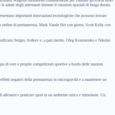
tronauti vengono monitorati costantemente per valutare gli effetti dello
 la salute degli astronauti durante le missioni spaziali di lunga durata.
rappresentano importanti innovazioni tecnologiche che possono trovare
 in ordine di permanenza, Mark Vande Hei con giorni, Scott Kelly con
classificano Sergey Avdeev e, a pari merito, Oleg Kononenko e Nikolai
po di vere e proprie competizioni sportive a bordo delle stazioni
i effetti negativi della permanenza in microgravità e a mantenere un
i allenarsi e praticare sport in un ambiente unico e stimolante. Un