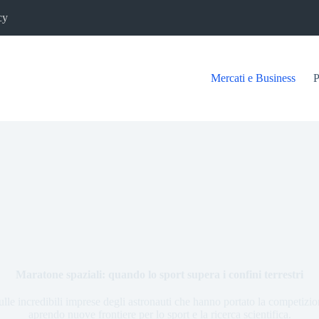
cy
Mercati e Business
P
Maratone spaziali: quando lo sport supera i confini terrestri
e incredibili imprese degli astronauti che hanno portato la competizion
aprendo nuove frontiere per lo sport e la ricerca scientifica.