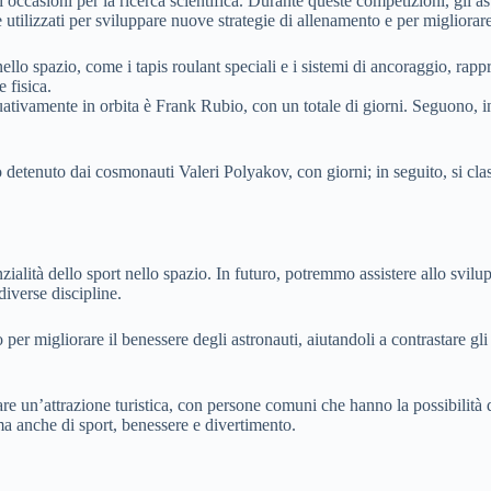
occasioni per la ricerca scientifica. Durante queste competizioni, gli as
e utilizzati per sviluppare nuove strategie di allenamento e per migliorare
re nello spazio, come i tapis roulant speciali e i sistemi di ancoraggio, 
 fisica.
uativamente in orbita è Frank Rubio, con un totale di giorni. Seguono,
rò detenuto dai cosmonauti Valeri Polyakov, con giorni; in seguito, si 
alità dello sport nello spazio. In futuro, potremmo assistere allo svilup
diverse discipline.
er migliorare il benessere degli astronauti, aiutandoli a contrastare gl
e un’attrazione turistica, con persone comuni che hanno la possibilità d
ma anche di sport, benessere e divertimento.