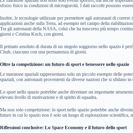
Le maratone spaziali non sono solo eventi sportivi, ma anche importanti 
sforzo fisico in condizioni di microgravità. I dati raccolti possono esser
Inoltre, le tecnologie utilizzate per permettere agli astronauti di corre
applicazioni anche sulla Terra, ad esempio nel campo della riabilitazione
Tra gli astronauti della NASA, colui che ha trascorso più tempo contin
giorni e Cristina Koch, con giorni.
Il primato assoluto di durata di un singolo soggiorno nello spazio è pe
Chub, ciascuno con una permanenza di giorni.
Oltre la competizione: un futuro di sport e benessere nello spazio
Le maratone spaziali rappresentano solo un piccolo esempio delle potenzi
spaziali, con astronauti provenienti da diverse nazioni che si sfidano in 
Lo sport nello spazio potrebbe anche diventare un importante strumento p
elevato livello di motivazione e di spirito di squadra.
Ma non solo competizione: lo sport nello spazio potrebbe anche diventar
futuro in cui lo spazio non è solo un luogo di esplorazione scientifica, 
Riflessioni conclusive: Lo Space Economy e il futuro dello sport