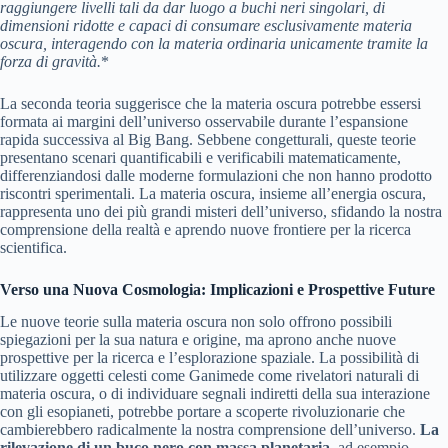
raggiungere livelli tali da dar luogo a buchi neri singolari, di
dimensioni ridotte e capaci di consumare esclusivamente materia
oscura, interagendo con la materia ordinaria unicamente tramite la
forza di gravità.
*
La seconda teoria suggerisce che la materia oscura potrebbe essersi
formata ai margini dell’universo osservabile durante l’espansione
rapida successiva al Big Bang. Sebbene congetturali, queste teorie
presentano scenari quantificabili e verificabili matematicamente,
differenziandosi dalle moderne formulazioni che non hanno prodotto
riscontri sperimentali. La materia oscura, insieme all’energia oscura,
rappresenta uno dei più grandi misteri dell’universo, sfidando la nostra
comprensione della realtà e aprendo nuove frontiere per la ricerca
scientifica.
Verso una Nuova Cosmologia: Implicazioni e Prospettive Future
Le nuove teorie sulla materia oscura non solo offrono possibili
spiegazioni per la sua natura e origine, ma aprono anche nuove
prospettive per la ricerca e l’esplorazione spaziale. La possibilità di
utilizzare oggetti celesti come Ganimede come rivelatori naturali di
materia oscura, o di individuare segnali indiretti della sua interazione
con gli esopianeti, potrebbe portare a scoperte rivoluzionarie che
cambierebbero radicalmente la nostra comprensione dell’universo.
La
rilevazione di un buco nero con massa planetaria
, ad esempio,