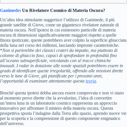
Ganimede
: Un Rivelatore Cosmico di Materia Oscura?
Un’altra idea stimolante suggerisce l’utilizzo di Ganimede, il più
grande satellite di Giove, come un gigantesco rivelatore naturale di
materia oscura. Nell’ipotesi in cui esistessero particelle di materia
oscura di dimensioni significativamente maggiori rispetto a quelle
finora ipotizzate, queste potrebbero aver colpito la superficie ghiacciata
della luna nel corso dei millenni, lasciando impronte caratteristiche.
*
Non si parlerebbe dei classici crateri da impatto, ma piuttosto di
colonne di ghiaccio fuso, capaci di sprofondare in profondità fino
all’oceano subsuperficiale, veicolando con sé tracce chimiche
inusuali.
I radar in dotazione alle sonde spaziali potrebbero essere in
grado di identificare queste irregolarità, offrendo alle missioni dirette
verso le lune di Giove, già pianificate per i prossimi anni,
l’opportunità di esaminare attentamente questa
teoria
.
Benché questa ipotesi debba ancora essere comprovata e non vi siano
al momento prove dirette che la avvalorino, l’idea di convertire
un’intera luna in un laboratorio cosmico rappresenta un approccio
innovativo per affrontare il mistero della materia oscura. Questa
prospettiva sposta l’indagine dalla Terra allo spazio, aprendo nuove vie
per la scoperta e la comprensione di questo componente enigmatico
dell’universo.