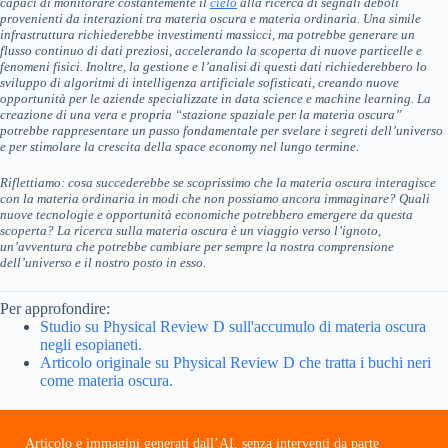
capaci di monitorare costantemente il
cielo
alla ricerca di segnali deboli
provenienti da interazioni tra materia oscura e materia ordinaria. Una simile
infrastruttura richiederebbe investimenti massicci, ma potrebbe generare un
flusso continuo di dati preziosi, accelerando la scoperta di nuove particelle e
fenomeni fisici. Inoltre, la gestione e l’analisi di questi dati richiederebbero lo
sviluppo di algoritmi di intelligenza artificiale sofisticati, creando nuove
opportunità per le aziende specializzate in data science e machine learning. La
creazione di una vera e propria “stazione spaziale per la materia oscura”
potrebbe rappresentare un passo fondamentale per svelare i segreti dell’universo
e per stimolare la crescita della space economy nel lungo termine.
Riflettiamo: cosa succederebbe se scoprissimo che la materia oscura interagisce
con la materia ordinaria in modi che non possiamo ancora immaginare? Quali
nuove tecnologie e opportunità economiche potrebbero emergere da questa
scoperta? La ricerca sulla materia oscura è un viaggio verso l’ignoto,
un’avventura che potrebbe cambiare per sempre la nostra comprensione
dell’universo e il nostro posto in esso.
Per approfondire:
Studio su Physical Review D sull'accumulo di materia oscura
negli esopianeti.
Articolo originale su Physical Review D che tratta i buchi neri
come materia oscura.
Articolo e immagini generati dall’AI, senza interventi da parte