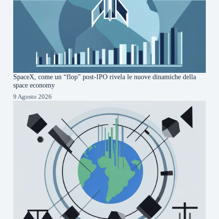
SpaceX, come un “flop” post-IPO rivela le nuove dinamiche della
space economy
9 Agosto 2026