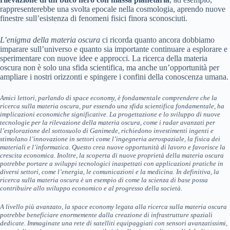
rappresenterebbe una svolta epocale nella cosmologia, aprendo nuove
finestre sull’esistenza di fenomeni fisici finora sconosciuti.
L’enigma della materia oscura
ci ricorda quanto ancora dobbiamo
imparare sull’universo e quanto sia importante continuare a esplorare e
sperimentare con nuove idee e approcci. La ricerca della materia
oscura non è solo una sfida scientifica, ma anche un’opportunità per
ampliare i nostri orizzonti e spingere i confini della conoscenza umana.
Amici lettori, parlando di space economy, è fondamentale comprendere che la
ricerca sulla materia oscura, pur essendo una sfida scientifica fondamentale, ha
implicazioni economiche significative. La progettazione e lo sviluppo di nuove
tecnologie per la rilevazione della materia oscura, come i radar avanzati per
l’esplorazione del sottosuolo di Ganimede, richiedono investimenti ingenti e
stimolano l’innovazione in settori come l’ingegneria aerospaziale, la fisica dei
materiali e l’informatica. Questo crea nuove opportunità di lavoro e favorisce la
crescita economica. Inoltre, la scoperta di nuove proprietà della materia oscura
potrebbe portare a sviluppi tecnologici inaspettati con applicazioni pratiche in
diversi settori, come l’energia, le comunicazioni e la medicina. In definitiva, la
ricerca sulla materia oscura è un esempio di come la scienza di base possa
contribuire allo sviluppo economico e al progresso della società.
A livello più avanzato, la space economy legata alla ricerca sulla materia oscura
potrebbe beneficiare enormemente dalla creazione di infrastrutture spaziali
dedicate. Immaginate una rete di satelliti equipaggiati con sensori avanzatissimi,