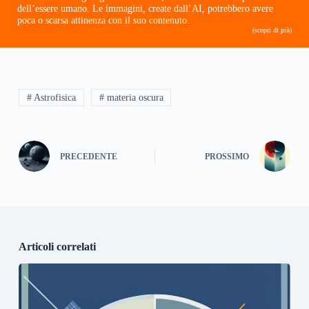
dell’essere umano. Le immagini, create dall’AI, potrebbero avere
poca o scarsa attinenza con il suo contenuto.
(scopri di più)
# Astrofisica
# materia oscura
PRECEDENTE
PROSSIMO
Articoli correlati