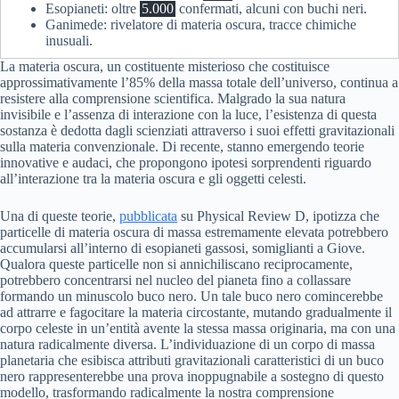
Esopianeti: oltre
5.000
confermati, alcuni con buchi neri.
Ganimede: rivelatore di materia oscura, tracce chimiche
inusuali.
La materia oscura, un costituente misterioso che costituisce
approssimativamente l’85% della massa totale dell’universo, continua a
resistere alla comprensione scientifica. Malgrado la sua natura
invisibile e l’assenza di interazione con la luce, l’esistenza di questa
sostanza è dedotta dagli scienziati attraverso i suoi effetti gravitazionali
sulla materia convenzionale. Di recente, stanno emergendo teorie
innovative e audaci, che propongono ipotesi sorprendenti riguardo
all’interazione tra la materia oscura e gli oggetti celesti.
Una di queste teorie,
pubblicata
su Physical Review D, ipotizza che
particelle di materia oscura di massa estremamente elevata potrebbero
accumularsi all’interno di esopianeti gassosi, somiglianti a Giove.
Qualora queste particelle non si annichiliscano reciprocamente,
potrebbero concentrarsi nel nucleo del pianeta fino a collassare
formando un minuscolo buco nero. Un tale buco nero comincerebbe
ad attrarre e fagocitare la materia circostante, mutando gradualmente il
corpo celeste in un’entità avente la stessa massa originaria, ma con una
natura radicalmente diversa. L’individuazione di un corpo di massa
planetaria che esibisca attributi gravitazionali caratteristici di un buco
nero rappresenterebbe una prova inoppugnabile a sostegno di questo
modello, trasformando radicalmente la nostra comprensione