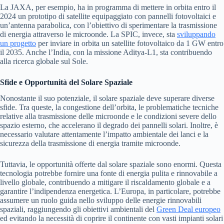
La JAXA, per esempio, ha in programma di mettere in orbita entro il
2024 un prototipo di satellite equipaggiato con pannelli fotovoltaici e
un’antenna parabolica, con l’obiettivo di sperimentare la trasmissione
di energia attraverso le microonde. La SPIC, invece, sta
sviluppando
un progetto
per inviare in orbita un satellite fotovoltaico da 1 GW entro
il 2035. Anche l’India, con la missione Aditya-L1, sta contribuendo
alla ricerca globale sul Sole.
Sfide e Opportunità del Solare Spaziale
Nonostante il suo potenziale, il solare spaziale deve superare diverse
sfide. Tra queste, la congestione dell’orbita, le problematiche tecniche
relative alla trasmissione delle microonde e le condizioni severe dello
spazio esterno, che accelerano il degrado dei pannelli solari. Inoltre, è
necessario valutare attentamente l’impatto ambientale dei lanci e la
sicurezza della trasmissione di energia tramite microonde.
Tuttavia, le opportunità offerte dal solare spaziale sono enormi. Questa
tecnologia potrebbe fornire una fonte di energia pulita e rinnovabile a
livello globale, contribuendo a mitigare il riscaldamento globale e a
garantire l’indipendenza energetica. L’Europa, in particolare, potrebbe
assumere un ruolo guida nello sviluppo delle energie rinnovabili
spaziali, raggiungendo gli obiettivi ambientali del
Green Deal europeo
ed evitando la necessità di coprire il continente con vasti impianti solari