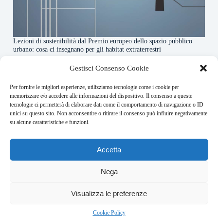
Lezioni di sostenibilità dal Premio europeo dello spazio pubblico
urbano: cosa ci insegnano per gli habitat extraterrestri
7 Agosto 2026
Gestisci Consenso Cookie
Per fornire le migliori esperienze, utilizziamo tecnologie come i cookie per
About this website
memorizzare e/o accedere alle informazioni del dispositivo. Il consenso a queste
tecnologie ci permetterà di elaborare dati come il comportamento di navigazione o ID
Orbitare ogni giorno trova per te le notizie più rilevanti in
unici su questo sito. Non acconsentire o ritirare il consenso può influire negativamente
ambito space economy.
su alcune caratteristiche e funzioni.
Address:
Accetta
VIA USODIMARE 3 - 37138 - VERONA (VR)
E-Mail:
Nega
redazione@bullet-network.com
Network:
5
Visualizza le preferenze
bullet-network.com
Bullet - Dynamic Solutions Srl P.IVA 02954300238 – REA
Cookie Policy