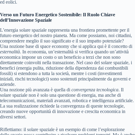
ed eolici.
Verso un Futuro Energetico Sostenibile: Il Ruolo Chiave
dell’Innovazione Spaziale
L’energia solare spaziale rappresenta una frontiera promettente per il
futuro energetico del nostro pianeta. Ma come possiamo, noi cittadini,
comprendere meglio il suo significato e il suo impatto potenziale?
Una nozione base di space economy che si applica qui è il concetto di
esternalità
. In economia, un’esternalità si verifica quando un’attività
economica impone un costo o un beneficio a terzi che non sono
direttamente coinvolti nella transazione. Nel caso del solare spaziale, i
benefici (energia pulita, riduzione della dipendenza dai combustibili
fossili) si estendono a tutta la società, mentre i costi (investimenti
iniziali, rischi tecnologici) sono sostenuti principalmente da governi e
aziende.
Una nozione più avanzata è quella di
convergenza tecnologica
. Il
solare spaziale non è solo una questione di energia, ma anche di
telecomunicazioni, materiali avanzati, robotica e intelligenza artificiale.
La sua realizzazione richiede la convergenza di queste tecnologie,
creando nuove opportunità di innovazione e crescita economica in
diversi settori.
Riflettiamo: il solare spaziale è un esempio di come l’esplorazione
dello spazio possa contribuire a risolvere problemi terrestri. Ma è anche