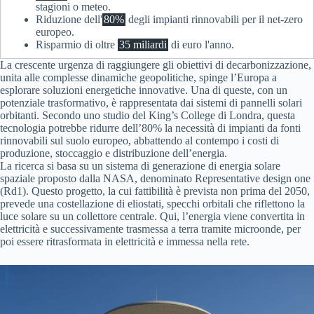
stagioni o meteo.
Riduzione dell'
80%
degli impianti rinnovabili per il net-zero
europeo.
Risparmio di oltre
35 miliardi
di euro l'anno.
La crescente urgenza di raggiungere gli obiettivi di decarbonizzazione,
unita alle complesse dinamiche geopolitiche, spinge l’Europa a
esplorare soluzioni energetiche innovative. Una di queste, con un
potenziale trasformativo, è rappresentata dai sistemi di pannelli solari
orbitanti. Secondo uno studio del King’s College di Londra, questa
tecnologia potrebbe ridurre dell’80% la necessità di impianti da fonti
rinnovabili sul suolo europeo, abbattendo al contempo i costi di
produzione, stoccaggio e distribuzione dell’energia.
La ricerca si basa su un sistema di generazione di energia solare
spaziale proposto dalla NASA, denominato Representative design one
(Rd1). Questo progetto, la cui fattibilità è prevista non prima del 2050,
prevede una costellazione di eliostati, specchi orbitali che riflettono la
luce solare su un collettore centrale. Qui, l’energia viene convertita in
elettricità e successivamente trasmessa a terra tramite microonde, per
poi essere ritrasformata in elettricità e immessa nella rete.