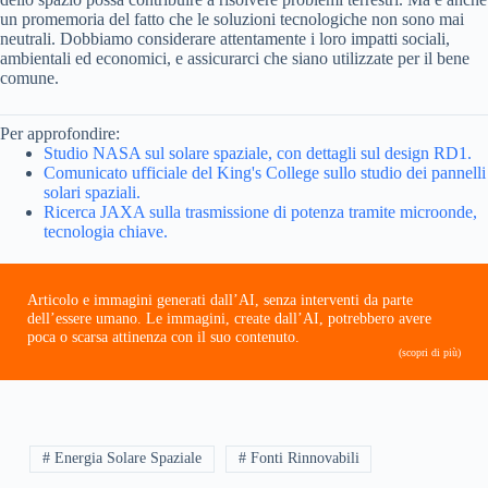
un promemoria del fatto che le soluzioni tecnologiche non sono mai
neutrali. Dobbiamo considerare attentamente i loro impatti sociali,
ambientali ed economici, e assicurarci che siano utilizzate per il bene
comune.
Per approfondire:
Studio NASA sul solare spaziale, con dettagli sul design RD1.
Comunicato ufficiale del King's College sullo studio dei pannelli
solari spaziali.
Ricerca JAXA sulla trasmissione di potenza tramite microonde,
tecnologia chiave.
Articolo e immagini generati dall’AI, senza interventi da parte
dell’essere umano. Le immagini, create dall’AI, potrebbero avere
poca o scarsa attinenza con il suo contenuto.
(scopri di più)
# Energia Solare Spaziale
# Fonti Rinnovabili