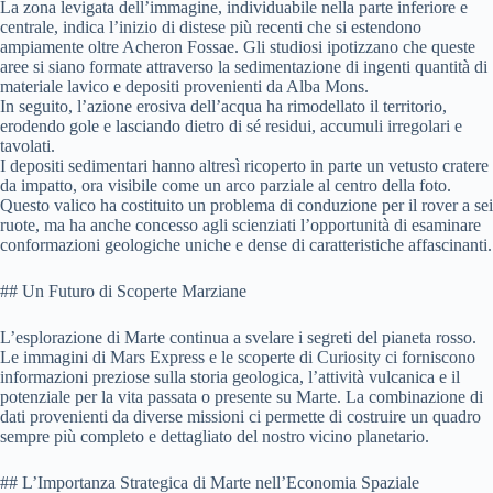
La zona levigata dell’immagine, individuabile nella parte inferiore e
centrale, indica l’inizio di distese più recenti che si estendono
ampiamente oltre Acheron Fossae. Gli studiosi ipotizzano che queste
aree si siano formate attraverso la sedimentazione di ingenti quantità di
materiale lavico e depositi provenienti da Alba Mons.
In seguito, l’azione erosiva dell’acqua ha rimodellato il territorio,
erodendo gole e lasciando dietro di sé residui, accumuli irregolari e
tavolati.
I depositi sedimentari hanno altresì ricoperto in parte un vetusto cratere
da impatto, ora visibile come un arco parziale al centro della foto.
Questo valico ha costituito un problema di conduzione per il rover a sei
ruote, ma ha anche concesso agli scienziati l’opportunità di esaminare
conformazioni geologiche uniche e dense di caratteristiche affascinanti.
## Un Futuro di Scoperte Marziane
L’esplorazione di Marte continua a svelare i segreti del pianeta rosso.
Le immagini di Mars Express e le scoperte di Curiosity ci forniscono
informazioni preziose sulla storia geologica, l’attività vulcanica e il
potenziale per la vita passata o presente su Marte. La combinazione di
dati provenienti da diverse missioni ci permette di costruire un quadro
sempre più completo e dettagliato del nostro vicino planetario.
## L’Importanza Strategica di Marte nell’Economia Spaziale