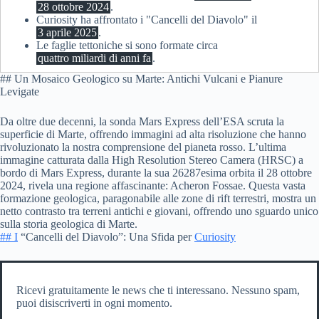
28 ottobre 2024
.
Curiosity ha affrontato i "Cancelli del Diavolo" il
3 aprile 2025
.
Le faglie tettoniche si sono formate circa
quattro miliardi di anni fa
.
## Un Mosaico Geologico su Marte: Antichi Vulcani e Pianure
Levigate
Da oltre due decenni, la sonda Mars Express dell’ESA scruta la
superficie di Marte, offrendo immagini ad alta risoluzione che hanno
rivoluzionato la nostra comprensione del pianeta rosso. L’ultima
immagine catturata dalla High Resolution Stereo Camera (HRSC) a
bordo di Mars Express, durante la sua 26287esima orbita il 28 ottobre
2024, rivela una regione affascinante: Acheron Fossae. Questa vasta
formazione geologica, paragonabile alle zone di rift terrestri, mostra un
netto contrasto tra terreni antichi e giovani, offrendo uno sguardo unico
sulla storia geologica di Marte.
## I
“Cancelli del Diavolo”: Una Sfida per
Curiosity
Ricevi gratuitamente le news che ti interessano. Nessuno spam,
puoi disiscriverti in ogni momento.