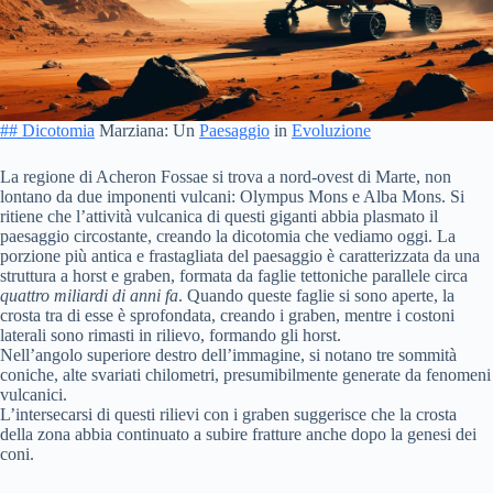
## Dicotomia
Marziana: Un
Paesaggio
in
Evoluzione
La regione di Acheron Fossae si trova a nord-ovest di Marte, non
lontano da due imponenti vulcani: Olympus Mons e Alba Mons. Si
ritiene che l’attività vulcanica di questi giganti abbia plasmato il
paesaggio circostante, creando la dicotomia che vediamo oggi. La
porzione più antica e frastagliata del paesaggio è caratterizzata da una
struttura a horst e graben, formata da faglie tettoniche parallele circa
quattro miliardi di anni fa
. Quando queste faglie si sono aperte, la
crosta tra di esse è sprofondata, creando i graben, mentre i costoni
laterali sono rimasti in rilievo, formando gli horst.
Nell’angolo superiore destro dell’immagine, si notano tre sommità
coniche, alte svariati chilometri, presumibilmente generate da fenomeni
vulcanici.
L’intersecarsi di questi rilievi con i graben suggerisce che la crosta
della zona abbia continuato a subire fratture anche dopo la genesi dei
coni.