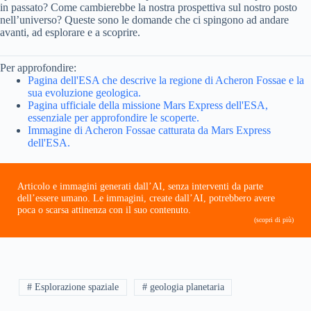
in passato? Come cambierebbe la nostra prospettiva sul nostro posto
nell’universo? Queste sono le domande che ci spingono ad andare
avanti, ad esplorare e a scoprire.
Per approfondire:
Pagina dell'ESA che descrive la regione di Acheron Fossae e la
sua evoluzione geologica.
Pagina ufficiale della missione Mars Express dell'ESA,
essenziale per approfondire le scoperte.
Immagine di Acheron Fossae catturata da Mars Express
dell'ESA.
Articolo e immagini generati dall’AI, senza interventi da parte
dell’essere umano. Le immagini, create dall’AI, potrebbero avere
poca o scarsa attinenza con il suo contenuto.
(scopri di più)
# Esplorazione spaziale
# geologia planetaria