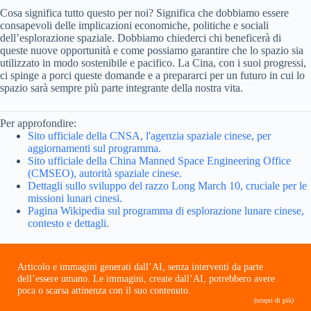
Cosa significa tutto questo per noi? Significa che dobbiamo essere
consapevoli delle implicazioni economiche, politiche e sociali
dell’esplorazione spaziale. Dobbiamo chiederci chi beneficerà di
queste nuove opportunità e come possiamo garantire che lo spazio sia
utilizzato in modo sostenibile e pacifico. La Cina, con i suoi progressi,
ci spinge a porci queste domande e a prepararci per un futuro in cui lo
spazio sarà sempre più parte integrante della nostra vita.
Per approfondire:
Sito ufficiale della CNSA, l'agenzia spaziale cinese, per
aggiornamenti sul programma.
Sito ufficiale della China Manned Space Engineering Office
(CMSEO), autorità spaziale cinese.
Dettagli sullo sviluppo del razzo Long March 10, cruciale per le
missioni lunari cinesi.
Pagina Wikipedia sul programma di esplorazione lunare cinese,
contesto e dettagli.
Articolo e immagini generati dall’AI, senza interventi da parte
dell’essere umano. Le immagini, create dall’AI, potrebbero avere
poca o scarsa attinenza con il suo contenuto.
(scopri di più)