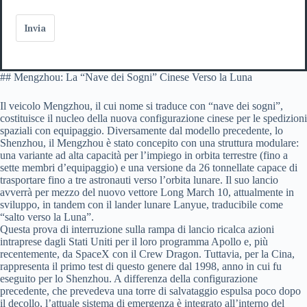
Invia
## Mengzhou: La “Nave dei Sogni” Cinese Verso la Luna
Il veicolo Mengzhou, il cui nome si traduce con “nave dei sogni”,
costituisce il nucleo della nuova configurazione cinese per le spedizioni
spaziali con equipaggio. Diversamente dal modello precedente, lo
Shenzhou, il Mengzhou è stato concepito con una struttura modulare:
una variante ad alta capacità per l’impiego in orbita terrestre (fino a
sette membri d’equipaggio) e una versione da 26 tonnellate capace di
trasportare fino a tre astronauti verso l’orbita lunare. Il suo lancio
avverrà per mezzo del nuovo vettore Long March 10, attualmente in
sviluppo, in tandem con il lander lunare Lanyue, traducibile come
“salto verso la Luna”.
Questa prova di interruzione sulla rampa di lancio ricalca azioni
intraprese dagli Stati Uniti per il loro programma Apollo e, più
recentemente, da SpaceX con il Crew Dragon. Tuttavia, per la Cina,
rappresenta il primo test di questo genere dal 1998, anno in cui fu
eseguito per lo Shenzhou. A differenza della configurazione
precedente, che prevedeva una torre di salvataggio espulsa poco dopo
il decollo, l’attuale sistema di emergenza è integrato all’interno del