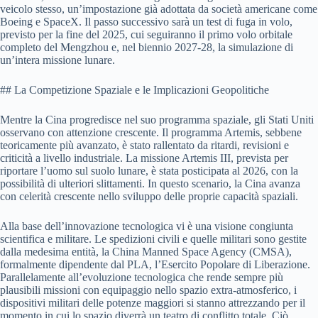
veicolo stesso, un’impostazione già adottata da società americane come
Boeing e SpaceX. Il passo successivo sarà un test di fuga in volo,
previsto per la fine del 2025, cui seguiranno il primo volo orbitale
completo del Mengzhou e, nel biennio 2027-28, la simulazione di
un’intera missione lunare.
## La Competizione Spaziale e le Implicazioni Geopolitiche
Mentre la Cina progredisce nel suo programma spaziale, gli Stati Uniti
osservano con attenzione crescente. Il programma Artemis, sebbene
teoricamente più avanzato, è stato rallentato da ritardi, revisioni e
criticità a livello industriale. La missione Artemis III, prevista per
riportare l’uomo sul suolo lunare, è stata posticipata al 2026, con la
possibilità di ulteriori slittamenti. In questo scenario, la Cina avanza
con celerità crescente nello sviluppo delle proprie capacità spaziali.
Alla base dell’innovazione tecnologica vi è una visione congiunta
scientifica e militare. Le spedizioni civili e quelle militari sono gestite
dalla medesima entità, la China Manned Space Agency (CMSA),
formalmente dipendente dal PLA, l’Esercito Popolare di Liberazione.
Parallelamente all’evoluzione tecnologica che rende sempre più
plausibili missioni con equipaggio nello spazio extra-atmosferico, i
dispositivi militari delle potenze maggiori si stanno attrezzando per il
momento in cui lo spazio diverrà un teatro di conflitto totale. Ciò