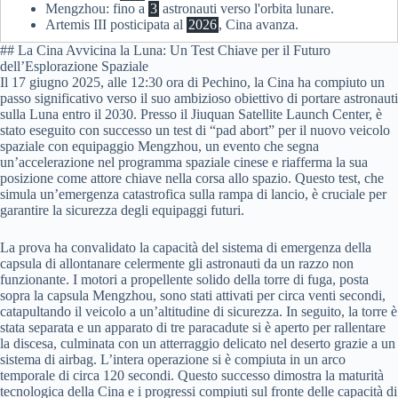
Mengzhou: fino a
3
astronauti verso l'orbita lunare.
Artemis III posticipata al
2026
, Cina avanza.
## La Cina Avvicina la Luna: Un Test Chiave per il Futuro
dell’Esplorazione Spaziale
Il 17 giugno 2025, alle 12:30 ora di Pechino, la Cina ha compiuto un
passo significativo verso il suo ambizioso obiettivo di portare astronauti
sulla Luna entro il 2030. Presso il Jiuquan Satellite Launch Center, è
stato eseguito con successo un test di “pad abort” per il nuovo veicolo
spaziale con equipaggio Mengzhou, un evento che segna
un’accelerazione nel programma spaziale cinese e riafferma la sua
posizione come attore chiave nella corsa allo spazio. Questo test, che
simula un’emergenza catastrofica sulla rampa di lancio, è cruciale per
garantire la sicurezza degli equipaggi futuri.
La prova ha convalidato la capacità del sistema di emergenza della
capsula di allontanare celermente gli astronauti da un razzo non
funzionante. I motori a propellente solido della torre di fuga, posta
sopra la capsula Mengzhou, sono stati attivati per circa venti secondi,
catapultando il veicolo a un’altitudine di sicurezza. In seguito, la torre è
stata separata e un apparato di tre paracadute si è aperto per rallentare
la discesa, culminata con un atterraggio delicato nel deserto grazie a un
sistema di airbag. L’intera operazione si è compiuta in un arco
temporale di circa 120 secondi. Questo successo dimostra la maturità
tecnologica della Cina e i progressi compiuti sul fronte delle capacità di