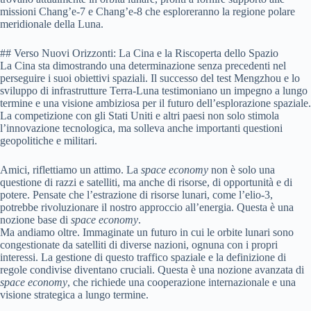
missioni Chang’e-7 e Chang’e-8 che esploreranno la regione polare
meridionale della Luna.
## Verso Nuovi Orizzonti: La Cina e la Riscoperta dello Spazio
La Cina sta dimostrando una determinazione senza precedenti nel
perseguire i suoi obiettivi spaziali. Il successo del test Mengzhou e lo
sviluppo di infrastrutture Terra-Luna testimoniano un impegno a lungo
termine e una visione ambiziosa per il futuro dell’esplorazione spaziale.
La competizione con gli Stati Uniti e altri paesi non solo stimola
l’innovazione tecnologica, ma solleva anche importanti questioni
geopolitiche e militari.
Amici, riflettiamo un attimo. La
space economy
non è solo una
questione di razzi e satelliti, ma anche di risorse, di opportunità e di
potere. Pensate che l’estrazione di risorse lunari, come l’elio-3,
potrebbe rivoluzionare il nostro approccio all’energia. Questa è una
nozione base di
space economy
.
Ma andiamo oltre. Immaginate un futuro in cui le orbite lunari sono
congestionate da satelliti di diverse nazioni, ognuna con i propri
interessi. La gestione di questo traffico spaziale e la definizione di
regole condivise diventano cruciali. Questa è una nozione avanzata di
space economy
, che richiede una cooperazione internazionale e una
visione strategica a lungo termine.