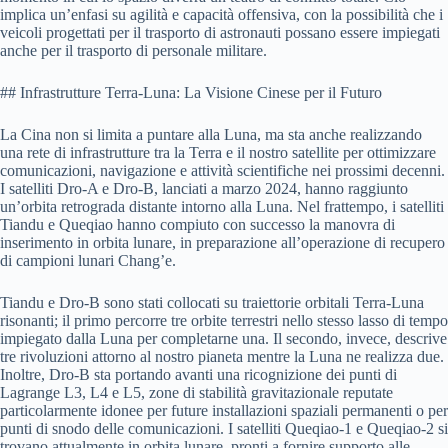
implica un’enfasi su agilità e capacità offensiva, con la possibilità che i
veicoli progettati per il trasporto di astronauti possano essere impiegati
anche per il trasporto di personale militare.
## Infrastrutture Terra-Luna: La Visione Cinese per il Futuro
La Cina non si limita a puntare alla Luna, ma sta anche realizzando
una rete di infrastrutture tra la Terra e il nostro satellite per ottimizzare
comunicazioni, navigazione e attività scientifiche nei prossimi decenni.
I satelliti Dro-A e Dro-B, lanciati a marzo 2024, hanno raggiunto
un’orbita retrograda distante intorno alla Luna. Nel frattempo, i satelliti
Tiandu e Queqiao hanno compiuto con successo la manovra di
inserimento in orbita lunare, in preparazione all’operazione di recupero
di campioni lunari Chang’e.
Tiandu e Dro-B sono stati collocati su traiettorie orbitali Terra-Luna
risonanti; il primo percorre tre orbite terrestri nello stesso lasso di tempo
impiegato dalla Luna per completarne una. Il secondo, invece, descrive
tre rivoluzioni attorno al nostro pianeta mentre la Luna ne realizza due.
Inoltre, Dro-B sta portando avanti una ricognizione dei punti di
Lagrange L3, L4 e L5, zone di stabilità gravitazionale reputate
particolarmente idonee per future installazioni spaziali permanenti o per
punti di snodo delle comunicazioni. I satelliti Queqiao-1 e Queqiao-2 si
trovano attualmente in orbita lunare, pronti a fornire supporto alle