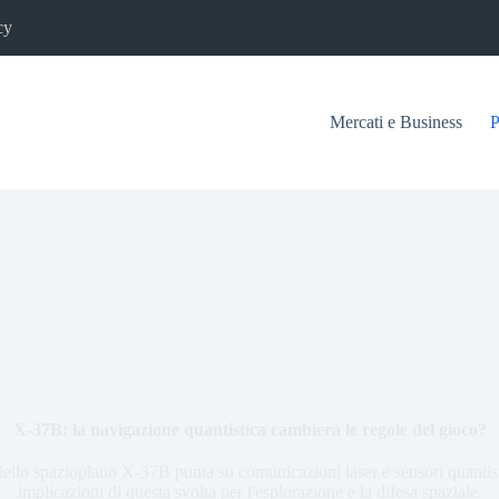
cy
Mercati e Business
P
X-37B: la navigazione quantistica cambierà le regole del gioco?
dello spazioplano X-37B punta su comunicazioni laser e sensori quantist
implicazioni di questa svolta per l'esplorazione e la difesa spaziale.