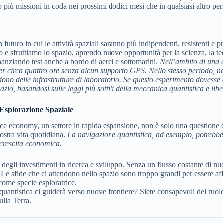
più missioni in coda nei prossimi dodici mesi che in qualsiasi altro pe
uro in cui le attività spaziali saranno più indipendenti, resistenti e pr
o e sfruttiamo lo spazio, aprendo nuove opportunità per la scienza, la te
anziando test anche a bordo di aerei e sottomarini.
Nell’ambito di una 
er circa quattro ore senza alcun supporto GPS.
Nello stesso periodo, n
ono delle infrastrutture di laboratorio.
Se questo esperimento dovesse a
azio, basandosi sulle leggi più sottili della meccanica quantistica e lib
’Esplorazione Spaziale
pace economy, un settore in rapida espansione, non è solo una questione d
ostra vita quotidiana.
La navigazione quantistica, ad esempio, potrebbe 
 crescita economica.
gli investimenti in ricerca e sviluppo. Senza un flusso costante di nuov
Le sfide che ci attendono nello spazio sono troppo grandi per essere aff
 come specie esploratrice.
 quantistica ci guiderà verso nuove frontiere? Siete consapevoli del ruo
ulla Terra.