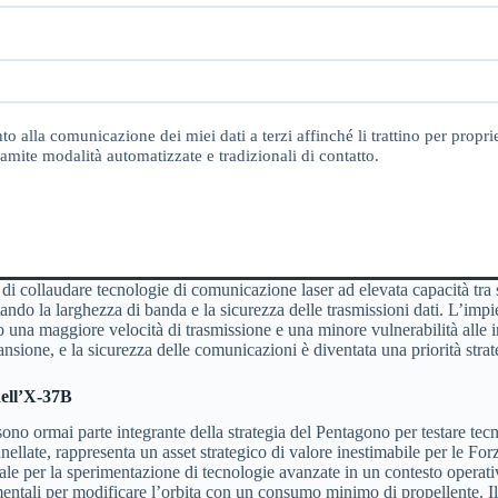
o alla comunicazione dei miei dati a terzi affinché li trattino per proprie
amite modalità automatizzate e tradizionali di contatto.
 di collaudare tecnologie di comunicazione laser ad elevata capacità tra s
entando la larghezza di banda e la sicurezza delle trasmissioni dati. L’impi
do una maggiore velocità di trasmissione e una minore vulnerabilità alle 
pansione, e la sicurezza delle comunicazioni è diventata una priorità strat
dell’X-37B
no ormai parte integrante della strategia del Pentagono per testare tec
nnellate, rappresenta un asset strategico di valore inestimabile per le Fo
deale per la sperimentazione di tecnologie avanzate in un contesto operat
mentali per modificare l’orbita con un consumo minimo di propellente. Il