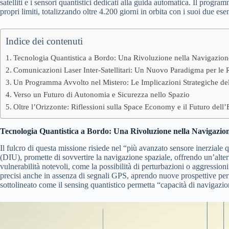
satelliti e i sensori quantistici dedicati alla guida automatica. Il pr
propri limiti, totalizzando oltre 4.200 giorni in orbita con i suoi due ese
Indice dei contenuti
Tecnologia Quantistica a Bordo: Una Rivoluzione nella Navigazion
Comunicazioni Laser Inter-Satellitari: Un Nuovo Paradigma per le R
Un Programma Avvolto nel Mistero: Le Implicazioni Strategiche d
Verso un Futuro di Autonomia e Sicurezza nello Spazio
Oltre l’Orizzonte: Riflessioni sulla Space Economy e il Futuro dell
Tecnologia Quantistica a Bordo: Una Rivoluzione nella Navigazion
Il fulcro di questa missione risiede nel “più avanzato sensore inerzial
(DIU), promette di sovvertire la navigazione spaziale, offrendo un’alter
vulnerabilità notevoli, come la possibilità di perturbazioni o aggression
precisi anche in assenza di segnali GPS, aprendo nuove prospettive per 
sottolineato come il sensing quantistico permetta “capacità di navigazio