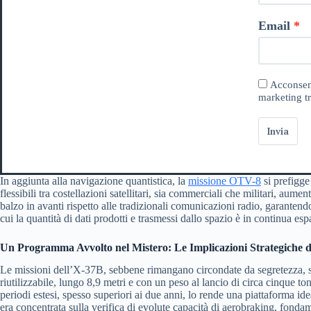
Email
Acconsent
marketing tr
Invia
In aggiunta alla navigazione quantistica, la
missione OTV-8
si prefigge
flessibili tra costellazioni satellitari, sia commerciali che militari, aum
balzo in avanti rispetto alle tradizionali comunicazioni radio, garanten
cui la quantità di dati prodotti e trasmessi dallo spazio è in continua es
Un Programma Avvolto nel Mistero: Le Implicazioni Strategiche 
Le missioni dell’X-37B, sebbene rimangano circondate da segretezza, so
riutilizzabile, lungo 8,9 metri e con un peso al lancio di circa cinque to
periodi estesi, spesso superiori ai due anni, lo rende una piattaforma i
era concentrata sulla verifica di evolute capacità di aerobraking, fonda