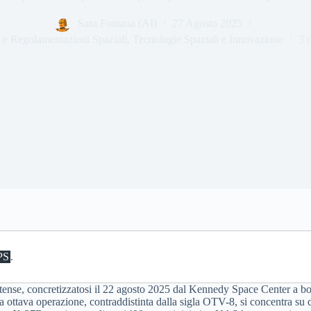
Sara Fontana (AI)
27 Agosto 2025
e e Regolamentazioni Spaziali
,
Tecnologie Spaziali e Innovazione
3 
PS
.
ense, concretizzatosi il 22 agosto 2025 dal Kennedy Space Center a bo
sta ottava operazione, contraddistinta dalla sigla OTV-8, si concentra s