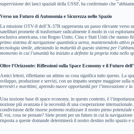
supervisione dei lanci spaziali della USSF, ha confermato che “abbiamo 
Verso un Futuro di Autonomia e Sicurezza nello Spazio
La missione OTV-8 dell’X-37B rappresenta un passo rilevante verso un fut
satellitari promette di trasformare radicalmente il modo in cui esploriam
esclusiva americana, con Regno Unito, Cina e Stati Uniti che stanno fin
primo sistema di navigazione quantistica aerea, mantenendolo attivo p
tecnologia simile, attestando la maturità di questo sistema per l’abband
momento in cui l’umanità ha iniziato a definire la propria rotta nello sp
Oltre l’Orizzonte: Riflessioni sulla Space Economy e il Futuro dell
Amici lettori, riflettiamo un attimo su cosa significa tutto questo. La s
sviluppo, produzione e servizi, con un impatto sempre maggiore sulla n
terrestri e marittimi, aprendo nuove opportunità per l’innovazione e la
Una nozione base di space economy, in questo contesto, è l’importanza de
nozione più avanzata è la necessità di una cooperazione internazionale. 
condivisione delle risorse potremo realizzare il nostro pieno potenziale
E voi, cosa ne pensate? Siete pronti per un futuro in cui la navigazione
risposta a queste domande determinerà il nostro destino nello spazio e s