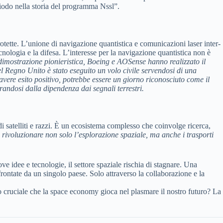
riodo nella storia del programma Nssl”.
otette. L’unione di navigazione quantistica e comunicazioni laser inter-
cnologia e la difesa. L’interesse per la navigazione quantistica non è
dimostrazione pionieristica, Boeing e AOSense hanno realizzato il
el Regno Unito è stato eseguito un volo civile servendosi di una
vere esito positivo, potrebbe essere un giorno riconosciuto come il
erandosi dalla dipendenza dai segnali terrestri.
i satelliti e razzi. È un ecosistema complesso che coinvolge ricerca,
rivoluzionare non solo l’esplorazione spaziale, ma anche i trasporti
e idee e tecnologie, il settore spaziale rischia di stagnare. Una
rontate da un singolo paese. Solo attraverso la collaborazione e la
lo cruciale che la space economy gioca nel plasmare il nostro futuro? La