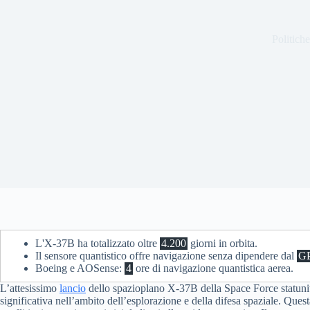
Politich
L'X-37B ha totalizzato oltre
4.200
giorni in orbita.
Il sensore quantistico offre navigazione senza dipendere dal
G
Boeing e AOSense:
4
ore di navigazione quantistica aerea.
L’attesissimo
lancio
dello spazioplano X-37B della Space Force statunit
significativa nell’ambito dell’esplorazione e della difesa spaziale. Que