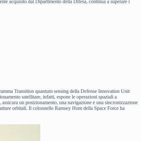
ente acquisito dal Dipartimento della Difesa, continua a superare i
 programma Transition quantum sensing della Defense Innovation Unit
namento satellitare, infatti, espone le operazioni spaziali a
mica, assicura un posizionamento, una navigazione e una sincronizzazione
trutture orbitali. Il colonnello Ramsey Hom della Space Force ha