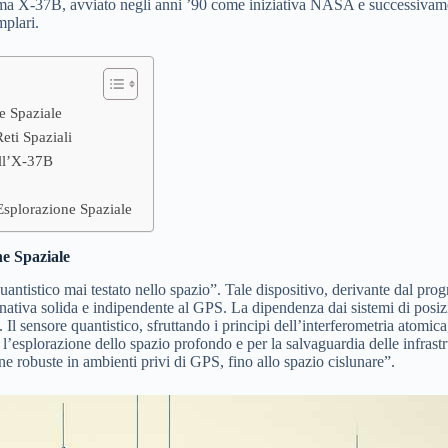
ogramma X-37B, avviato negli anni ’90 come iniziativa NASA e successivam
mplari.
e Spaziale
eti Spaziali
ell’X-37B
’Esplorazione Spaziale
e Spaziale
e quantistico mai testato nello spazio”. Tale dispositivo, derivante dal
nativa solida e indipendente al GPS. La dipendenza dai sistemi di posizio
i. Il sensore quantistico, sfruttando i principi dell’interferometria ato
l’esplorazione dello spazio profondo e per la salvaguardia delle infras
ne robuste in ambienti privi di GPS, fino allo spazio cislunare”.