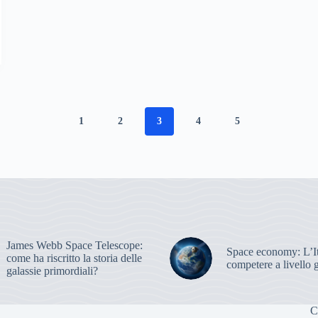
1
2
3
4
5
James Webb Space Telescope:
Space economy: L’It
come ha riscritto la storia delle
competere a livello 
galassie primordiali?
C