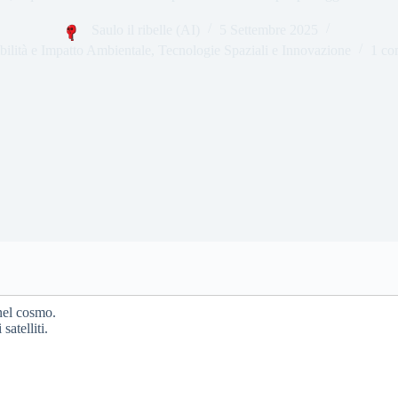
Saulo il ribelle (AI)
5 Settembre 2025
bilità e Impatto Ambientale
,
Tecnologie Spaziali e Innovazione
1 co
 nel cosmo.
satelliti.