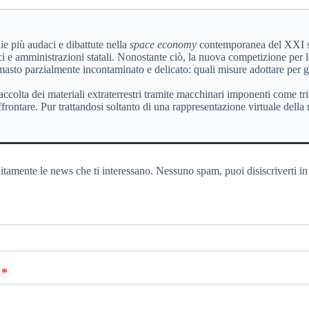
 più audaci e dibattute nella
space economy
contemporanea del XXI sec
fici e amministrazioni statali. Nonostante ciò, la nuova competizione per l
sto parzialmente incontaminato e delicato: quali misure adottare per ga
 raccolta dei materiali extraterrestri tramite macchinari imponenti come t
frontare. Pur trattandosi soltanto di una rappresentazione virtuale della r
itamente le news che ti interessano. Nessuno spam, puoi disiscriverti in