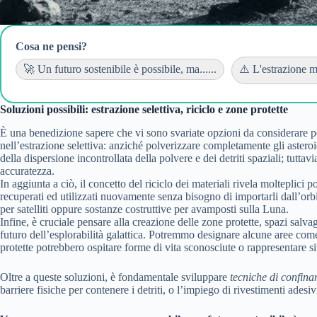
Cosa ne pensi?
🚀 Un futuro sostenibile è possibile, ma......
⚠️ L'estrazione mi
Soluzioni possibili: estrazione selettiva, riciclo e zone protette
È una benedizione sapere che vi sono svariate opzioni da considerare pe
nell’estrazione selettiva: anziché polverizzare completamente gli astero
della dispersione incontrollata della polvere e dei detriti spaziali; tutt
accuratezza.
In aggiunta a ciò, il concetto del riciclo dei materiali rivela molteplici 
recuperati ed utilizzati nuovamente senza bisogno di importarli dall’orbi
per satelliti oppure sostanze costruttive per avamposti sulla Luna.
Infine, è cruciale pensare alla creazione delle zone protette, spazi salva
futuro dell’esplorabilità galattica. Potremmo designare alcune aree come
protette potrebbero ospitare forme di vita sconosciute o rappresentare siti
Oltre a queste soluzioni, è fondamentale sviluppare
tecniche di confin
barriere fisiche per contenere i detriti, o l’impiego di rivestimenti adesiv