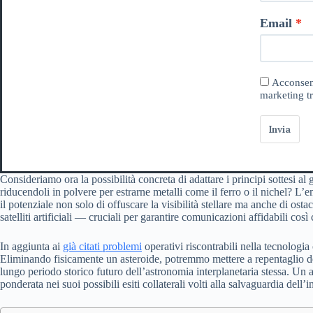
Email
Acconsent
marketing tr
Invia
Consideriamo ora la possibilità concreta di adattare i principi sottesi al
riducendoli in polvere per estrarne metalli come il ferro o il nichel? L’e
il potenziale non solo di offuscare la visibilità stellare ma anche di os
satelliti artificiali — cruciali per garantire comunicazioni affidabili co
In aggiunta ai
già citati problemi
operativi riscontrabili nella tecnologia o
Eliminando fisicamente un asteroide, potremmo mettere a repentaglio deli
lungo periodo storico futuro dell’astronomia interplanetaria stessa. Un 
ponderata nei suoi possibili esiti collaterali volti alla salvaguardia dell’