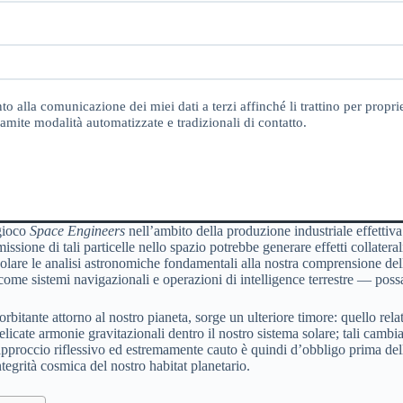
o alla comunicazione dei miei dati a terzi affinché li trattino per proprie
amite modalità automatizzate e tradizionali di contatto.
 gioco
Space Engineers
nell’ambito della produzione industriale effettiva
missione di tali particelle nello spazio potrebbe generare effetti collate
tacolare le analisi astronomiche fondamentali alla nostra comprensione del
sì come sistemi navigazionali e operazioni di intelligence terrestre — pos
rbitante attorno al nostro pianeta, sorge un ulteriore timore: quello relativ
cate armonie gravitazionali dentro il nostro sistema solare; tali cambia
approccio riflessivo ed estremamente cauto è quindi d’obbligo prima della
integrità cosmica del nostro habitat planetario.