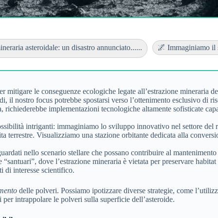
neraria asteroidale: un disastro annunciato......
🌌 Immaginiamo il s
r mitigare le conseguenze ecologiche legate all’estrazione mineraria deg
idi, il nostro focus potrebbe spostarsi verso l’ottenimento esclusivo di 
avia, richiederebbe implementazioni tecnologiche altamente sofisticate cap
possibilità intriganti: immaginiamo lo sviluppo innovativo nel settore del r
ta terrestre. Visualizziamo una stazione orbitante dedicata alla conversi
guardati nello scenario stellare che possano contribuire al mantenimento d
 “santuari”, dove l’estrazione mineraria è vietata per preservare habita
 di interesse scientifico.
amento
delle polveri. Possiamo ipotizzare diverse strategie, come l’utiliz
i per intrappolare le polveri sulla superficie dell’asteroide.