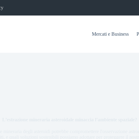
cy
Mercati e Business
P
L’estrazione mineraria asteroidale minaccia l’ambiente spaziale?
e mineraria degli asteroidi potrebbe compromettere l'osservazione astro
liti, e quali soluzioni sostenibili possiamo adottare per proteggere il nos