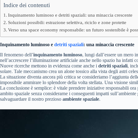
Indice dei contenuti
Inquinamento luminoso e detriti spaziali: una minaccia crescente
Soluzioni possibili: estrazione selettiva, riciclo e zone protette
Verso una space economy responsabile: un futuro sostenibile è poss
Inquinamento luminoso e
detriti spaziali
: una minaccia crescente
Il fenomeno dell’
inquinamento luminoso
, lungi dall’essere un mero 
nell’accrescere l’illuminazione artificiale anche nello spazio ha infatti
Nuove ricerche mettono in evidenza come anche i
detriti spaziali
, inc
solare. Tale meccanismo crea un alone tossico alla vista degli astri celest
La situazione diventa ancora più critica se consideriamo l’aggiunta del
impossibile ammirare lo splendore della volta stellata. Una visione simi
La conclusione è semplice: è vitale prendere iniziative responsabili ora 
ambito spaziale senza considerarne i conseguenti impatti sull’ambiente
salvaguardare il nostro prezioso
ambiente spaziale
.