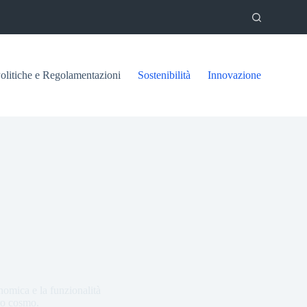
olitiche e Regolamentazioni
Sostenibilità
Innovazione
nomica e la funzionalità
tro cosmo.