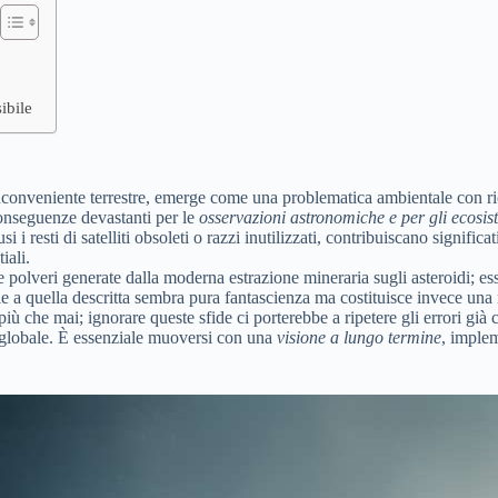
ibile
inconveniente terrestre, emerge come una problematica ambientale con ric
 conseguenze devastanti per le
osservazioni astronomiche e per gli ecosist
lusi i resti di satelliti obsoleti o razzi inutilizzati, contribuiscano sign
iali.
le polveri generate dalla moderna estrazione mineraria sugli asteroidi; 
le a quella descritta sembra pura fantascienza ma costituisce invece una
più che mai; ignorare queste sfide ci porterebbe a ripetere gli errori già
 globale. È essenziale muoversi con una
visione a lungo termine
, implem