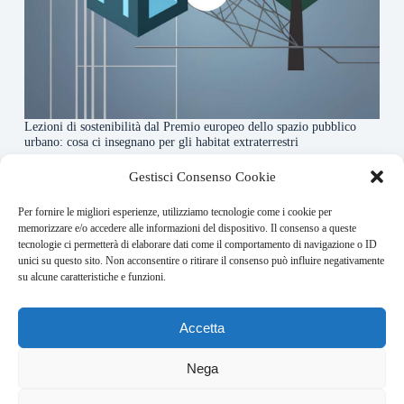
Lezioni di sostenibilità dal Premio europeo dello spazio pubblico
urbano: cosa ci insegnano per gli habitat extraterrestri
7 Agosto 2026
Gestisci Consenso Cookie
Per fornire le migliori esperienze, utilizziamo tecnologie come i cookie per
About this website
memorizzare e/o accedere alle informazioni del dispositivo. Il consenso a queste
tecnologie ci permetterà di elaborare dati come il comportamento di navigazione o ID
Orbitare ogni giorno trova per te le notizie più rilevanti in
unici su questo sito. Non acconsentire o ritirare il consenso può influire negativamente
ambito space economy.
su alcune caratteristiche e funzioni.
Address:
Accetta
VIA USODIMARE 3 - 37138 - VERONA (VR)
E-Mail:
Nega
redazione@bullet-network.com
Network:
3