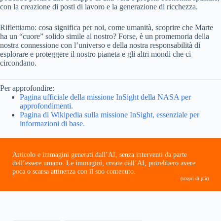
con la creazione di posti di lavoro e la generazione di ricchezza.
Riflettiamo: cosa significa per noi, come umanità, scoprire che Marte
ha un “cuore” solido simile al nostro? Forse, è un promemoria della
nostra connessione con l’universo e della nostra responsabilità di
esplorare e proteggere il nostro pianeta e gli altri mondi che ci
circondano.
Per approfondire:
Pagina ufficiale della missione InSight della NASA per
approfondimenti.
Pagina di Wikipedia sulla missione InSight, essenziale per
informazioni di base.
Articolo e immagini generati dall’AI, senza interventi da parte
dell’essere umano. Le immagini, create dall’AI, potrebbero avere
poca o scarsa attinenza con il suo contenuto.
(scopri di più)