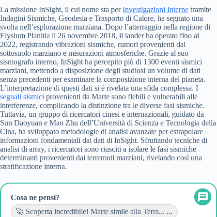
La missione InSight, il cui nome sta per
Investigazioni Interne
tramite
Indagini Sismiche, Geodesia e Trasporto di Calore, ha segnato una
svolta nell’esplorazione marziana. Dopo l’atterraggio nella regione di
Elysium Planitia il 26 novembre 2018, il lander ha operato fino al
2022, registrando vibrazioni sismiche, rumori provenienti dal
sottosuolo marziano e misurazioni atmosferiche. Grazie al suo
sismografo interno, InSight ha percepito più di 1300 eventi sismici
marziani, mettendo a disposizione degli studiosi un volume di dati
senza precedenti per esaminare la composizione interna del pianeta.
L’interpretazione di questi dati si è rivelata una sfida complessa. I
segnali sismici
provenienti da Marte sono flebili e vulnerabili alle
interferenze, complicando la distinzione tra le diverse fasi sismiche.
Tuttavia, un gruppo di ricercatori cinesi e internazionali, guidato da
Sun Daoyuan e Mao Zhu dell’Università di Scienza e Tecnologia della
Cina, ha sviluppato metodologie di analisi avanzate per estrapolare
informazioni fondamentali dai dati di InSight. Sfruttando tecniche di
analisi di array, i ricercatori sono riusciti a isolare le fasi sismiche
determinanti provenienti dai terremoti marziani, rivelando così una
stratificazione interna.
Cosa ne pensi?
🚀 Scoperta incredibile! Marte simile alla Terra... ...