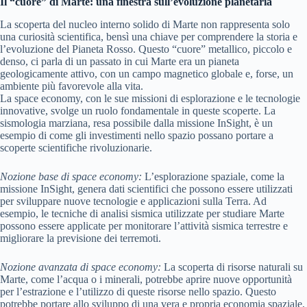
Il “cuore” di Marte: una finestra sull’evoluzione planetaria
La scoperta del nucleo interno solido di Marte non rappresenta solo
una curiosità scientifica, bensì una chiave per comprendere la storia e
l’evoluzione del Pianeta Rosso. Questo “cuore” metallico, piccolo e
denso, ci parla di un passato in cui Marte era un pianeta
geologicamente attivo, con un campo magnetico globale e, forse, un
ambiente più favorevole alla vita.
La space economy, con le sue missioni di esplorazione e le tecnologie
innovative, svolge un ruolo fondamentale in queste scoperte. La
sismologia marziana, resa possibile dalla missione InSight, è un
esempio di come gli investimenti nello spazio possano portare a
scoperte scientifiche rivoluzionarie.
Nozione base di space economy:
L’esplorazione spaziale, come la
missione InSight, genera dati scientifici che possono essere utilizzati
per sviluppare nuove tecnologie e applicazioni sulla Terra. Ad
esempio, le tecniche di analisi sismica utilizzate per studiare Marte
possono essere applicate per monitorare l’attività sismica terrestre e
migliorare la previsione dei terremoti.
Nozione avanzata di space economy:
La scoperta di risorse naturali su
Marte, come l’acqua o i minerali, potrebbe aprire nuove opportunità
per l’estrazione e l’utilizzo di queste risorse nello spazio. Questo
potrebbe portare allo sviluppo di una vera e propria economia spaziale,