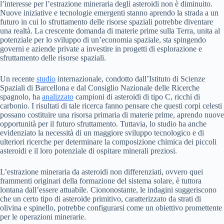
l’interesse per l’estrazione mineraria degli asteroidi non è diminuito.
Nuove iniziative e tecnologie emergenti stanno aprendo la strada a un
futuro in cui lo sfruttamento delle risorse spaziali potrebbe diventare
una realtà. La crescente domanda di materie prime sulla Terra, unita al
potenziale per lo sviluppo di un’economia spaziale, sta spingendo
governi e aziende private a investire in progetti di esplorazione e
sfruttamento delle risorse spaziali.
Un recente
studio
internazionale, condotto dall’Istituto di Scienze
Spaziali di Barcellona e dal Consiglio Nazionale delle Ricerche
spagnolo, ha
analizzato
campioni di asteroidi di tipo C, ricchi di
carbonio. I risultati di tale ricerca fanno pensare che questi corpi celesti
possano costituire una risorsa primaria di materie prime, aprendo nuove
opportunità per il futuro sfruttamento. Tuttavia, lo studio ha anche
evidenziato la necessità di un maggiore sviluppo tecnologico e di
ulteriori ricerche per determinare la composizione chimica dei piccoli
asteroidi e il loro potenziale di ospitare minerali preziosi.
L’estrazione mineraria da asteroidi non differenziati, ovvero quei
frammenti originari della formazione del sistema solare, è tuttora
lontana dall’essere attuabile. Ciononostante, le indagini suggeriscono
che un certo tipo di asteroide primitivo, caratterizzato da strati di
olivina e spinello, potrebbe configurarsi come un obiettivo promettente
per le operazioni minerarie.