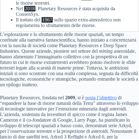
le risorse terrestri.
Nel
2018
, Planetary Resources è stata acquisita da
ConsenSys.
Il trattato del
1967
sullo spazio extra-atmosferico non
regolamenta lo sfruttamento delle risorse.
L’esplorazione e lo sfruttamento delle risorse spaziali, un tempo
confinate alla narrativa fantascientifica, hanno iniziato a concretizzarsi
con la nascita di società come Planetary Resources e Deep Space
Industries. Queste aziende, pioniere nel settore del
mining
asteroidale,
hanno alimentato l’immaginario collettivo con la prospettiva di un
futuro in cui le risorse extraterrestri avrebbero potuto risolvere le sfide
terrestri legate alla scarsità di materie prime. Tuttavia, le ambizioni
iniziali si sono scontrate con una realtà complessa, segnata da difficoltà
tecnologiche, economiche e strategiche, portando entrambe le società a
un epilogo inatteso.
Planetary Resources, fondata nel
2009
, si è
posta l’obiettivo
di
“espandere la base di risorse naturali della Terra” attraverso lo sviluppo
di tecnologie innovative per l’estrazione mineraria dagli asteroidi.
L’azienda, sostenuta da investitori di spicco come il regista James
Cameron e il co-fondatore di Google, Larry Page, ha pianificato lo
sviluppo di telescopi spaziali a basso costo, denominati serie Arkyd,
per l’osservazione terrestre e la prospezione di asteroidi. Nonostante il
lancio di due satelliti test, Arkyd 3 Reflight e Arkyd 6, per la