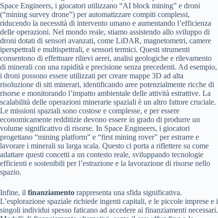
Space Engineers, i giocatori utilizzano “AI block mining” e droni
(“mining survey drone”) per automatizzare compiti complessi,
riducendo la necessità di intervento umano e aumentando l’efficienza
delle operazioni. Nel mondo reale, stiamo assistendo allo sviluppo di
droni dotati di sensori avanzati, come LiDAR, magnetometri, camere
iperspettrali e multispettrali, e sensori termici. Questi strumenti
consentono di effettuare rilievi aerei, analisi geologiche e rilevamento
di minerali con una rapidità e precisione senza precedenti. Ad esempio,
i droni possono essere utilizzati per creare mappe 3D ad alta
risoluzione di siti minerari, identificando aree potenzialmente ricche di
risorse e monitorando l’impatto ambientale delle attività estrattive. La
scalabilità delle operazioni minerarie spaziali è un altro fattore cruciale.
Le missioni spaziali sono costose e complesse, e per essere
economicamente redditizie devono essere in grado di produrre un
volume significativo di risorse. In Space Engineers, i giocatori
progettano “mining platform” e “first mining rover” per estrarre e
lavorare i minerali su larga scala. Questo ci porta a riflettere su come
adattare questi concetti a un contesto reale, sviluppando tecnologie
efficienti e sostenibili per l’estrazione e la lavorazione di risorse nello
spazio.
Infine, il
finanziamento
rappresenta una sfida significativa.
L’esplorazione spaziale richiede ingenti capitali, e le piccole imprese e i
singoli individui spesso faticano ad accedere ai finanziamenti necessari.