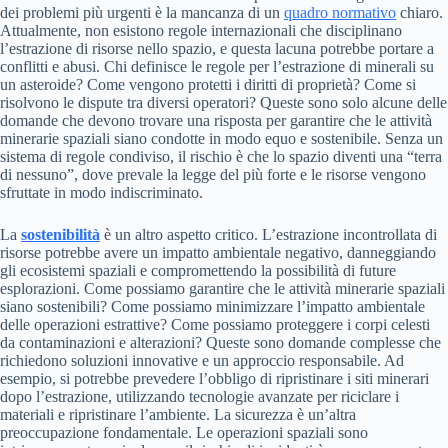
dei problemi più urgenti è la mancanza di un
quadro normativo
chiaro.
Attualmente, non esistono regole internazionali che disciplinano
l’estrazione di risorse nello spazio, e questa lacuna potrebbe portare a
conflitti e abusi. Chi definisce le regole per l’estrazione di minerali su
un asteroide? Come vengono protetti i diritti di proprietà? Come si
risolvono le dispute tra diversi operatori? Queste sono solo alcune delle
domande che devono trovare una risposta per garantire che le attività
minerarie spaziali siano condotte in modo equo e sostenibile. Senza un
sistema di regole condiviso, il rischio è che lo spazio diventi una “terra
di nessuno”, dove prevale la legge del più forte e le risorse vengono
sfruttate in modo indiscriminato.
La
sostenibilità
è un altro aspetto critico. L’estrazione incontrollata di
risorse potrebbe avere un impatto ambientale negativo, danneggiando
gli ecosistemi spaziali e compromettendo la possibilità di future
esplorazioni. Come possiamo garantire che le attività minerarie spaziali
siano sostenibili? Come possiamo minimizzare l’impatto ambientale
delle operazioni estrattive? Come possiamo proteggere i corpi celesti
da contaminazioni e alterazioni? Queste sono domande complesse che
richiedono soluzioni innovative e un approccio responsabile. Ad
esempio, si potrebbe prevedere l’obbligo di ripristinare i siti minerari
dopo l’estrazione, utilizzando tecnologie avanzate per riciclare i
materiali e ripristinare l’ambiente. La sicurezza è un’altra
preoccupazione fondamentale. Le operazioni spaziali sono