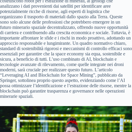
costruiscono robot per l’estrazione di minerali, ai geologi che
analizzano i dati provenienti dai satelliti per identificare aree
potenzialmente ricche di risorse, agli esperti di logistica che
organizzano il trasporto di materiali dallo spazio alla Terra. Queste
sono solo alcune delle professioni che potrebbero emergere in un
futuro minerario spaziale decentralizzato, offrendo nuove opportunità
di carriera e contribuendo alla crescita economica e sociale. Tuttavia, è
importante affrontare le sfide e i rischi in modo proattivo, adottando un
approccio responsabile e lungimirante. Un quadro normativo chiaro,
standard di sostenibilità rigorosi e meccanismi di controllo efficaci sono
essenziali per garantire che la space economy sia equa, sostenibile e
sicura, a beneficio di tutti. L’uso combinato di AI, blockchain e
tecnologie avanzate di rilevamento, come quelle integrate nei droni
moderni, sarà cruciale per realizzare questo futuro. L’articolo
“Leveraging AI and Blockchain for Space Mining”, pubblicato da
Springer, sottolinea proprio questo aspetto, evidenziando come l’AI
possa ottimizzare l’identificazione e l’estrazione delle risorse, mentre la
blockchain può garantire trasparenza e governance nelle operazioni
minerarie spaziali.