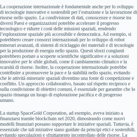
La cooperazione internazionale è fondamentale anche per lo sviluppo
di tecnologie innovative e sostenibili per l’estrazione e la lavorazione di
risorse nello spazio. La condivisione di dati, conoscenze e risorse tra
diversi Paesi e organizzazioni potrebbe accelerare il progresso
tecnologico e ridurre i costi delle missioni spaziali, rendendo
l’esplorazione spaziale più accessibile e democratica. Ad esempio, si
potrebbero creare consorzi internazionali per lo sviluppo di robot
minerari avanzati, di sistemi di riciclaggio dei materiali e di tecnologie
per la produzione di energia nello spazio. Questi sforzi congiunti
potrebbero portare a scoperte scientifiche significative e a soluzioni
innovative per le sfide globali, come il cambiamento climatico e la
scarsità di risorse. Inoltre, la cooperazione internazionale potrebbe
contribuire a promuovere la pace e la stabilità nello spazio, evitando
che le attività minerarie spaziali diventino una fonte di competizione e
conflitto. Un approccio collaborativo, basato sul rispetto reciproco e
sulla condivisione di obiettivi comuni, è essenziale per garantire che lo
spazio rimanga un luogo di esplorazione pacifica e di progresso
umano.
La startup SpaceGold Corporation, ad esempio, aveva iniziato a
finanziarsi tramite blockchain nel 2020, dimostrando come nuovi
modelli finanziari possano supportare le iniziative spaziali. Tuttavia, è
essenziale che tali iniziative siano guidate da principi etici e sostenibili,
evitando speculazioni e sfruttamento incontrollato delle risorse. La