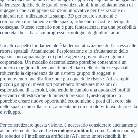
la lentezza tipiche delle grandi organizzazioni. Immaginiamo team di
ingegneri che sviluppano soluzioni innovative per l’estrazione di
minerali rari, utilizzando la stampa 3D per creare strumenti e
componenti direttamente nello spazio, riducendo i costi e i tempi di
consegna. Questo scenario non è pura fantascienza, ma una possibilità
concreta che si basa sui progressi tecnologici degli ultimi anni.
Un altro aspetto fondamentale è la democratizzazione dell’accesso alle
risorse spaziali. Attualmente, l’esplorazione e lo sfruttamento dello
spazio sono appannaggio di poche agenzie governative e grandi
corporation. Un modello decentralizzato potrebbe consentire a un
numero maggiore di persone di beneficiare delle ricchezze spaziali,
riducendo la dipendenza da un ristretto gruppo di soggetti e
promuovendo una distribuzione più equa delle risorse. Ad esempio,
piccoli gruppi di investitori potrebbero finanziare missioni di
esplorazione di asteroidi, ottenendo in cambio una quota dei profitti
derivanti dall’estrazione di minerali preziosi. Questo approccio
potrebbe creare nuove opportunità economiche e posti di lavoro, sia
nello spazio che sulla Terra, alimentando un circolo virtuoso di crescita
e sviluppo.
Per concretizzare questa visione, è necessario considerare attentamente
alcuni elementi chiave. Le
tecnologie abilitanti
, come l’automazione,
la robotica e l’intelligenza artificiale (AI), sono imprescindibili. In