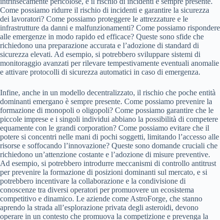
intrinsecamente pericolose, e il rischio di incidenti è sempre presente.
Come possiamo ridurre il rischio di incidenti e garantire la sicurezza
dei lavoratori? Come possiamo proteggere le attrezzature e le
infrastrutture da danni e malfunzionamenti? Come possiamo rispondere
alle emergenze in modo rapido ed efficace? Queste sono sfide che
richiedono una preparazione accurata e l’adozione di standard di
sicurezza elevati. Ad esempio, si potrebbero sviluppare sistemi di
monitoraggio avanzati per rilevare tempestivamente eventuali anomalie
e attivare protocolli di sicurezza automatici in caso di emergenza.
Infine, anche in un modello decentralizzato, il rischio che poche entità
dominanti emergano è sempre presente. Come possiamo prevenire la
formazione di monopoli o oligopoli? Come possiamo garantire che le
piccole imprese e i singoli individui abbiano la possibilità di competere
equamente con le grandi corporation? Come possiamo evitare che il
potere si concentri nelle mani di pochi soggetti, limitando l’accesso alle
risorse e soffocando l’innovazione? Queste sono domande cruciali che
richiedono un’attenzione costante e l’adozione di misure preventive.
Ad esempio, si potrebbero introdurre meccanismi di controllo antitrust
per prevenire la formazione di posizioni dominanti sul mercato, e si
potrebbero incentivare la collaborazione e la condivisione di
conoscenze tra diversi operatori per promuovere un ecosistema
competitivo e dinamico. Le aziende come AstroForge, che stanno
aprendo la strada all’esplorazione privata degli asteroidi, devono
operare in un contesto che promuova la competizione e prevenga la