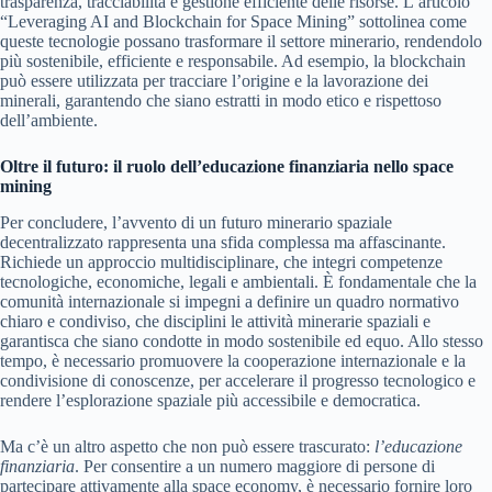
trasparenza, tracciabilità e gestione efficiente delle risorse. L’articolo
“Leveraging AI and Blockchain for Space Mining” sottolinea come
queste tecnologie possano trasformare il settore minerario, rendendolo
più sostenibile, efficiente e responsabile. Ad esempio, la blockchain
può essere utilizzata per tracciare l’origine e la lavorazione dei
minerali, garantendo che siano estratti in modo etico e rispettoso
dell’ambiente.
Oltre il futuro: il ruolo dell’educazione finanziaria nello space
mining
Per concludere, l’avvento di un futuro minerario spaziale
decentralizzato rappresenta una sfida complessa ma affascinante.
Richiede un approccio multidisciplinare, che integri competenze
tecnologiche, economiche, legali e ambientali. È fondamentale che la
comunità internazionale si impegni a definire un quadro normativo
chiaro e condiviso, che disciplini le attività minerarie spaziali e
garantisca che siano condotte in modo sostenibile ed equo. Allo stesso
tempo, è necessario promuovere la cooperazione internazionale e la
condivisione di conoscenze, per accelerare il progresso tecnologico e
rendere l’esplorazione spaziale più accessibile e democratica.
Ma c’è un altro aspetto che non può essere trascurato:
l’educazione
finanziaria
. Per consentire a un numero maggiore di persone di
partecipare attivamente alla space economy, è necessario fornire loro