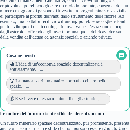
Modelli di finanziamento alternativi, come il crowdfunding o le
criptovalute, potrebbero giocare un ruolo importante, consentendo a un
numero maggiore di persone di investire in progetti minerari spaziali e
di partecipare ai profitti derivanti dallo sfruttamento delle risorse. Ad
esempio, una piattaforma di crowdfunding potrebbe raccogliere fondi
per lo sviluppo di una tecnologia innovativa per l’estrazione di acqua
dagli asteroidi, offrendo agli investitori una quota dei ricavi derivanti
dalla vendita dell’acqua ad agenzie spaziali o aziende private.
Cosa ne pensi?
🚀 L'idea di un'economia spaziale decentralizzata è
entusiasmante... ...
🤔 La mancanza di un quadro normativo chiaro nello
spazio... ...
💰 E se invece di estrarre minerali dagli asteroidi,... ...
Le ombre del futuro: rischi e sfide del decentramento
Un futuro minerario spaziale decentralizzato, pur promettente, presenta
anche una serie di rischi e sfide che non possono essere ignorati. Uno