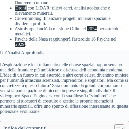
l'intervento umano.
Droni
con LiDAR: rilievi aerei, analisi geologiche e
rilevamento minerali.
Crowdfunding: finanziare progetti minerari spaziali e
dividere i profitti.
AstroForge lanciò la missione Odin nel
2024
per asteroidi
metallici.
Psyche della Nasa raggiungerà l'asteroide 16 Psyche nel
2029
.
Un’Analisi Approfondita
L’esplorazione e lo sfruttamento delle risorse spaziali rappresentano
una delle frontiere più ambiziose e discusse dell’economia moderna.
L’idea di un futuro in cui asteroidi e altri corpi celesti diventino miniere
per l’umanità affascina scienziati, imprenditori e sognatori. Ma come si
concretizzerà questo futuro? Sarà dominato da grandi corporation o
vedrà la partecipazione di piccole imprese e singoli individui? Il
videogioco Space Engineers, con la sua filosofia “sandbox” che
permette ai giocatori di costruire e gestire le proprie operazioni
minerarie spaziali, offre uno spunto di riflessione interessante su questa
potenziale evoluzione.
Indice dei contenuti