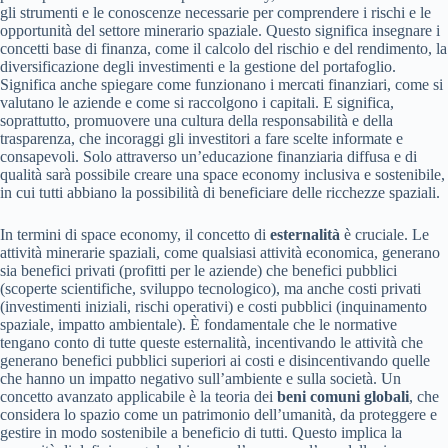
gli strumenti e le conoscenze necessarie per comprendere i rischi e le
opportunità del settore minerario spaziale. Questo significa insegnare i
concetti base di finanza, come il calcolo del rischio e del rendimento, la
diversificazione degli investimenti e la gestione del portafoglio.
Significa anche spiegare come funzionano i mercati finanziari, come si
valutano le aziende e come si raccolgono i capitali. E significa,
soprattutto, promuovere una cultura della responsabilità e della
trasparenza, che incoraggi gli investitori a fare scelte informate e
consapevoli. Solo attraverso un’educazione finanziaria diffusa e di
qualità sarà possibile creare una space economy inclusiva e sostenibile,
in cui tutti abbiano la possibilità di beneficiare delle ricchezze spaziali.
In termini di space economy, il concetto di
esternalità
è cruciale. Le
attività minerarie spaziali, come qualsiasi attività economica, generano
sia benefici privati (profitti per le aziende) che benefici pubblici
(scoperte scientifiche, sviluppo tecnologico), ma anche costi privati
(investimenti iniziali, rischi operativi) e costi pubblici (inquinamento
spaziale, impatto ambientale). È fondamentale che le normative
tengano conto di tutte queste esternalità, incentivando le attività che
generano benefici pubblici superiori ai costi e disincentivando quelle
che hanno un impatto negativo sull’ambiente e sulla società. Un
concetto avanzato applicabile è la teoria dei
beni comuni globali
, che
considera lo spazio come un patrimonio dell’umanità, da proteggere e
gestire in modo sostenibile a beneficio di tutti. Questo implica la