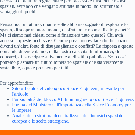
necessità di definire regole chiare per l’accesso e l’uso delle risorse
spaziali, evitando che vengano sfruttate in modo indiscriminato a
vantaggio di pochi.
Pensiamoci un attimo: quante volte abbiamo sognato di esplorare lo
spazio, di scoprire nuovi mondi, di sfruttare le risorse di altri pianeti?
Ma ci siamo mai chiesti come si finanzierà tutto questo? Chi avrà
accesso a queste ricchezze? E come possiamo evitare che lo spazio
diventi un’altra fonte di disuguaglianze e conflitti? La risposta a queste
domande dipende da noi, dalla nostra capacità di informarci, di
educarci, di partecipare attivamente al dibattito pubblico. Solo così
potremo plasmare un futuro minerario spaziale che sia veramente
sostenibile, equo e prospero per tutti.
Per approfondire:
Sito ufficiale del videogioco Space Engineers, rilevante per
l'articolo.
Funzionalità del blocco AI di mining nel gioco Space Engineers.
Pagina del Ministero sull'importanza della Space Economy per
le imprese.
Analisi della struttura decentralizzata dell'industria spaziale
europea e le scelte strategiche.