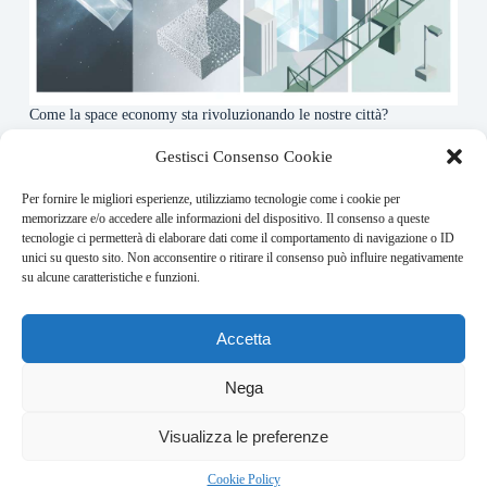
Come la space economy sta rivoluzionando le nostre città?
6 Agosto 2026
Gestisci Consenso Cookie
Per fornire le migliori esperienze, utilizziamo tecnologie come i cookie per
About this website
memorizzare e/o accedere alle informazioni del dispositivo. Il consenso a queste
tecnologie ci permetterà di elaborare dati come il comportamento di navigazione o ID
Orbitare ogni giorno trova per te le notizie più rilevanti in
unici su questo sito. Non acconsentire o ritirare il consenso può influire negativamente
ambito space economy.
su alcune caratteristiche e funzioni.
Address:
Accetta
VIA USODIMARE 3 - 37138 - VERONA (VR)
E-Mail:
Nega
redazione@bullet-network.com
Network:
2
Visualizza le preferenze
bullet-network.com
Bullet - Dynamic Solutions Srl P.IVA 02954300238 – REA
Cookie Policy