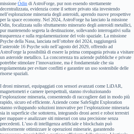
missione
Odin
di AstroForge, pur non essendo strettamente
decentralizzata, evidenzia come il settore privato stia investendo
nell’esplorazione mineraria degli asteroidi, aprendo nuove prospettive
per la space economy. Nel 2024, AstroForge ha lanciato la missione
Odin, focalizzata sullo sfruttamento minerario degli asteroidi metallici,
pur mantenendo segreta la destinazione, sollevando interrogativi sulla
trasparenza e sulla regolamentazione del volo spaziale. La missione
Psyche della Nasa, lanciata nell’ottobre del 2024, raggiungerà
l’asteroide 16 Psyche solo nell’agosto del 2029, offrendo ad
AstroForge la possibilità di essere la prima compagnia privata a visitare
un asteroide metallico. La concorrenza tra aziende pubbliche e private
potrebbe stimolare l’innovazione, ma è fondamentale che sia
regolamentata per evitare conflitti e garantire un uso sostenibile delle
risorse spaziali.
I droni minerari, equipaggiati con sensori avanzati come LiDAR,
magnetometri e camere iperspettrali, stanno rivoluzionando
l’esplorazione mineraria, consentendo di raccogliere dati in modo più
rapido, sicuro ed efficiente. Aziende come SafeSight Exploration
stanno sviluppando soluzioni innovative per l’esplorazione mineraria
sia in superficie che sottoterra, integrando droni aerei e robot terrestri
per mappare e analizzare siti minerari con una precisione senza
precedenti. L’uso di intelligenza artificiale e blockchain può
ulteriormente ottimizzare le operazioni minerarie, garantendo