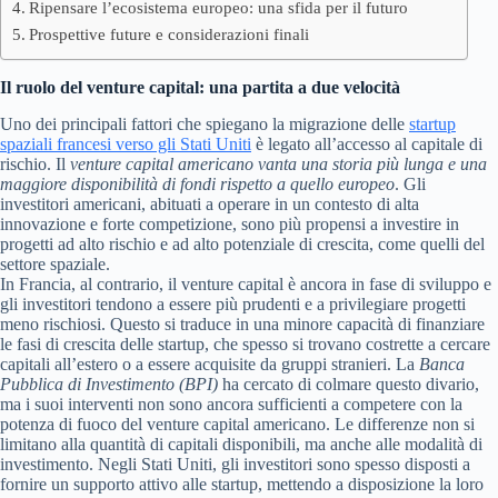
Ripensare l’ecosistema europeo: una sfida per il futuro
Prospettive future e considerazioni finali
Il ruolo del venture capital: una partita a due velocità
Uno dei principali fattori che spiegano la migrazione delle
startup
spaziali francesi verso gli Stati Uniti
è legato all’accesso al capitale di
rischio. Il
venture capital americano vanta una storia più lunga e una
maggiore disponibilità di fondi rispetto a quello europeo
. Gli
investitori americani, abituati a operare in un contesto di alta
innovazione e forte competizione, sono più propensi a investire in
progetti ad alto rischio e ad alto potenziale di crescita, come quelli del
settore spaziale.
In Francia, al contrario, il venture capital è ancora in fase di sviluppo e
gli investitori tendono a essere più prudenti e a privilegiare progetti
meno rischiosi. Questo si traduce in una minore capacità di finanziare
le fasi di crescita delle startup, che spesso si trovano costrette a cercare
capitali all’estero o a essere acquisite da gruppi stranieri. La
Banca
Pubblica di Investimento (BPI)
ha cercato di colmare questo divario,
ma i suoi interventi non sono ancora sufficienti a competere con la
potenza di fuoco del venture capital americano. Le differenze non si
limitano alla quantità di capitali disponibili, ma anche alle modalità di
investimento. Negli Stati Uniti, gli investitori sono spesso disposti a
fornire un supporto attivo alle startup, mettendo a disposizione la loro