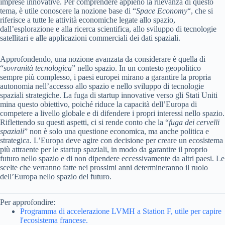
imprese innovative. Per comprendere appieno la rilevanza di questo
tema, è utile conoscere la nozione base di “
Space Economy
“, che si
riferisce a tutte le attività economiche legate allo spazio,
dall’esplorazione e alla ricerca scientifica, allo sviluppo di tecnologie
satellitari e alle applicazioni commerciali dei dati spaziali.
Approfondendo, una nozione avanzata da considerare è quella di
“
sovranità tecnologica
” nello spazio. In un contesto geopolitico
sempre più complesso, i paesi europei mirano a garantire la propria
autonomia nell’accesso allo spazio e nello sviluppo di tecnologie
spaziali strategiche. La fuga di startup innovative verso gli Stati Uniti
mina questo obiettivo, poiché riduce la capacità dell’Europa di
competere a livello globale e di difendere i propri interessi nello spazio.
Riflettendo su questi aspetti, ci si rende conto che la “
fuga dei cervelli
spaziali
” non è solo una questione economica, ma anche politica e
strategica. L’Europa deve agire con decisione per creare un ecosistema
più attraente per le startup spaziali, in modo da garantire il proprio
futuro nello spazio e di non dipendere eccessivamente da altri paesi. Le
scelte che verranno fatte nei prossimi anni determineranno il ruolo
dell’Europa nello spazio del futuro.
Per approfondire:
Programma di accelerazione LVMH a Station F, utile per capire
l'ecosistema francese.