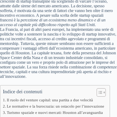
crescente di startup transalpine sta scegliendo di varcare l’oceano,
attratte dalle sirene del mercato americano. La decisione, spesso
sofferta, è motivata da una serie di fattori che vanno ben oltre il mero
incentivo economico. A pesare sulla scelta delle startup spaziali
francesi è la
percezione di un ecosistema meno dinamico e di un
accesso al capitale più difficoltoso rispetto agli Stati Uniti
.
La Francia, al pari di altri paesi europei, ha implementato una serie di
politiche volte a sostenere la nascita e lo sviluppo di startup innovative,
tra cui incentivi fiscali, accesso al credito agevolato e programmi di
mentorship. Tuttavia, queste misure sembrano non essere sufficienti a
compensare i vantaggi offerti dall’ecosistema americano, in particolare
quello di Houston. La capitale texana, forte della presenza del Johnson
Space Center della Nasa e di un tessuto industriale consolidato, si
configura come un vero e proprio polo di attrazione per le imprese del
settore spaziale. La sua forza risiede nella combinazione di competenze
tecniche, capitali e una cultura imprenditoriale più aperta al rischio e
all’innovazione.
Indice dei contenuti
Il ruolo del venture capital: una partita a due velocità
Le normative e la burocrazia: un ostacolo per l’innovazione
Turismo spaziale e nuovi mercati: Houston all’avanguardia