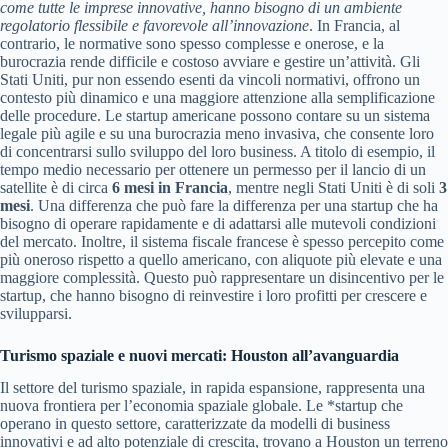
come tutte le imprese innovative, hanno bisogno di un ambiente
regolatorio flessibile e favorevole all’innovazione
. In Francia, al
contrario, le normative sono spesso complesse e onerose, e la
burocrazia rende difficile e costoso avviare e gestire un’attività. Gli
Stati Uniti, pur non essendo esenti da vincoli normativi, offrono un
contesto più dinamico e una maggiore attenzione alla semplificazione
delle procedure. Le startup americane possono contare su un sistema
legale più agile e su una burocrazia meno invasiva, che consente loro
di concentrarsi sullo sviluppo del loro business. A titolo di esempio, il
tempo medio necessario per ottenere un permesso per il lancio di un
satellite è di circa
6 mesi in Francia
, mentre negli Stati Uniti è di soli
3
mesi
. Una differenza che può fare la differenza per una startup che ha
bisogno di operare rapidamente e di adattarsi alle mutevoli condizioni
del mercato. Inoltre, il sistema fiscale francese è spesso percepito come
più oneroso rispetto a quello americano, con aliquote più elevate e una
maggiore complessità. Questo può rappresentare un disincentivo per le
startup, che hanno bisogno di reinvestire i loro profitti per crescere e
svilupparsi.
Turismo spaziale e nuovi mercati: Houston all’avanguardia
Il settore del turismo spaziale, in rapida espansione, rappresenta una
nuova frontiera per l’economia spaziale globale. Le *startup che
operano in questo settore, caratterizzate da modelli di business
innovativi e ad alto potenziale di crescita, trovano a Houston un terreno