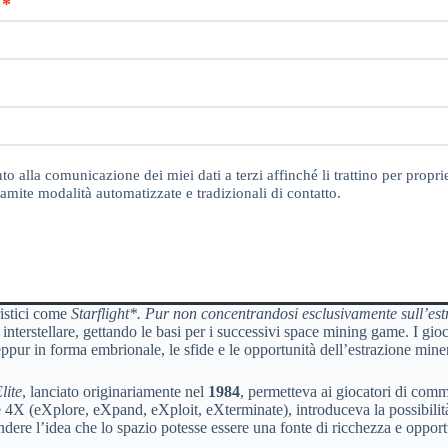
o alla comunicazione dei miei dati a terzi affinché li trattino per proprie
amite modalità automatizzate e tradizionali di contatto.
ristici come
Starflight*. Pur non concentrandosi esclusivamente sull’est
io interstellare, gettando le basi per i successivi space mining game. I gi
ppur in forma embrionale, le sfide e le opportunità dell’estrazione miner
lite
, lanciato originariamente nel
1984
, permetteva ai giocatori di comme
 4X (eXplore, eXpand, eXploit, eXterminate), introduceva la possibilità di
ondere l’idea che lo spazio potesse essere una fonte di ricchezza e opport