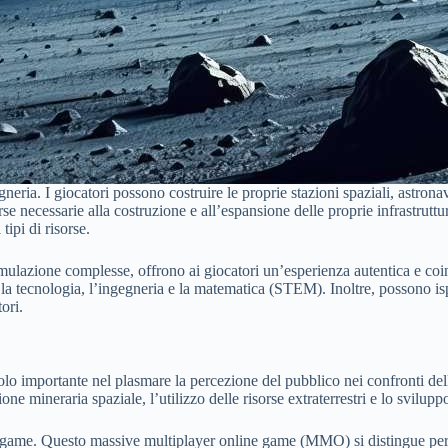
egneria. I giocatori possono costruire le proprie stazioni spaziali, astro
se necessarie alla costruzione e all’espansione delle proprie infrastruttu
tipi di risorse.
simulazione complesse, offrono ai giocatori un’esperienza autentica e co
 la tecnologia, l’ingegneria e la matematica (STEM). Inoltre, possono ispi
ori.
 importante nel plasmare la percezione del pubblico nei confronti del
one mineraria spaziale, l’utilizzo delle risorse extraterrestri e lo svilup
ame. Questo massive multiplayer online game (MMO) si distingue per la