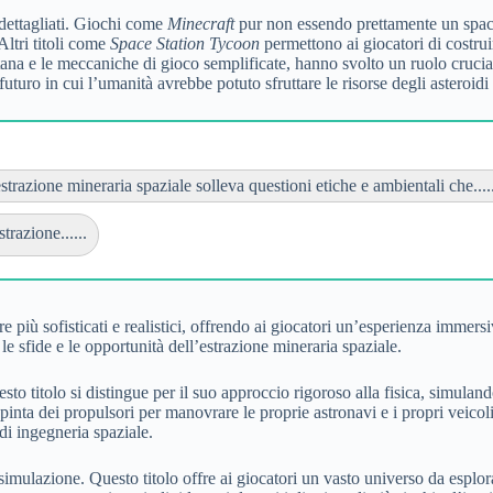
e dettagliati. Giochi come
Minecraft
pur non essendo prettamente un spac
Altri titoli come
Space Station Tycoon
permettono ai giocatori di costrui
ana e le meccaniche di gioco semplificate, hanno svolto un ruolo crucial
ro in cui l’umanità avrebbe potuto sfruttare le risorse degli asteroidi e 
strazione mineraria spaziale solleva questioni etiche e ambientali che.....
razione......
più sofisticati e realistici, offrendo ai giocatori un’esperienza immers
le sfide e le opportunità dell’estrazione mineraria spaziale.
esto titolo si distingue per il suo approccio rigoroso alla fisica, simula
 spinta dei propulsori per manovrare le proprie astronavi e i propri veicol
di ingegneria spaziale.
imulazione. Questo titolo offre ai giocatori un vasto universo da esplora