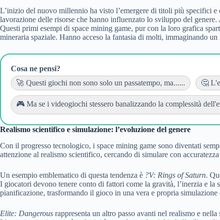
L’inizio del nuovo millennio ha visto l’emergere di titoli più specifici 
lavorazione delle risorse che hanno influenzato lo sviluppo del genere. 
Questi primi esempi di space mining game, pur con la loro grafica spart
mineraria spaziale. Hanno acceso la fantasia di molti, immaginando un futu
Cosa ne pensi?
🚀 Questi giochi non sono solo un passatempo, ma......
🤔 L'e
🎮 Ma se i videogiochi stessero banalizzando la complessità dell'est
Realismo scientifico e simulazione: l’evoluzione del genere
Con il progresso tecnologico, i space mining game sono diventati sempre 
attenzione al realismo scientifico, cercando di simulare con accuratezza 
Un esempio emblematico di questa tendenza è
?V: Rings of Saturn
. Qu
I giocatori devono tenere conto di fattori come la gravità, l’inerzia e la
pianificazione, trasformando il gioco in una vera e propria simulazione 
Elite: Dangerous
rappresenta un altro passo avanti nel realismo e nella s