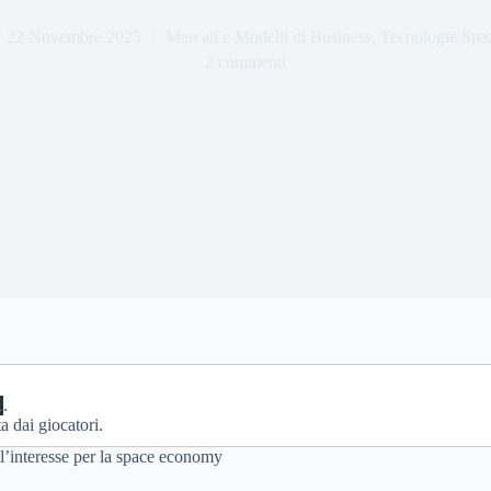
22 Novembre 2025
Mercati e Modelli di Business
,
Tecnologie Spaz
2 commenti
i
.
 dai giocatori.
ll’interesse per la space economy