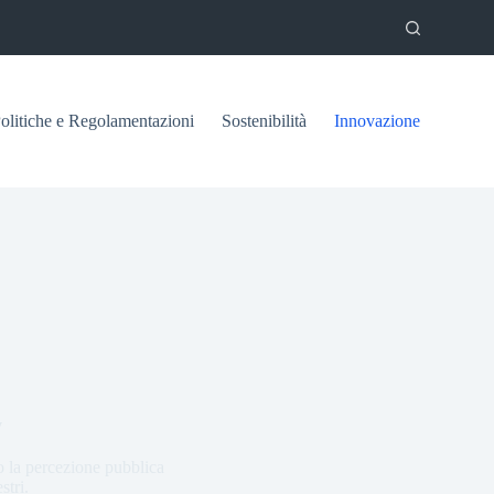
olitiche e Regolamentazioni
Sostenibilità
Innovazione
y
o la percezione pubblica
stri.