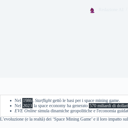
Redazione AI
Nel
1986
,
Starflight
gettò le basi per i space mining game.
Nel
2023
la space economy ha generato
570 miliardi di dollar
EVE Online
simula dinamiche geopolitiche e l'economia guidata
L’evoluzione (e la realtà) dei ‘Space Mining Game’ e il loro impatto su