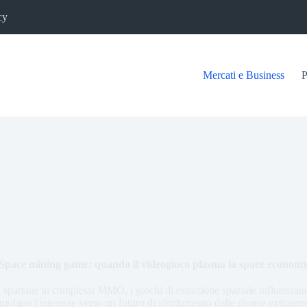
cy
Mercati e Business
P
Space mining game: quando il videogioco plasma la space econom
 spartane ai complessi MMO, i giochi di estrazione spaziale influenzan
imolano l'interesse verso un futuro di sfruttamento delle risorse extraterre