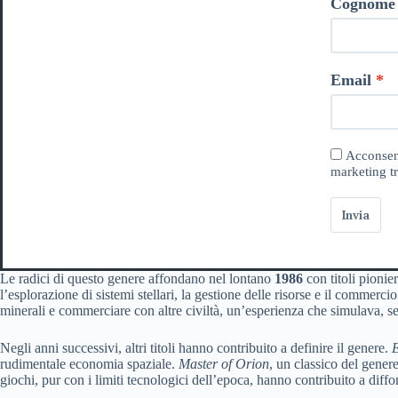
Cognome
Email
Acconsent
marketing tr
Invia
Le radici di questo genere affondano nel lontano
1986
con titoli pionie
l’esplorazione di sistemi stellari, la gestione delle risorse e il commerc
minerali e commerciare con altre civiltà, un’esperienza che simulava, se
Negli anni successivi, altri titoli hanno contribuito a definire il genere.
E
rudimentale economia spaziale.
Master of Orion
, un classico del genere
giochi, pur con i limiti tecnologici dell’epoca, hanno contribuito a diff