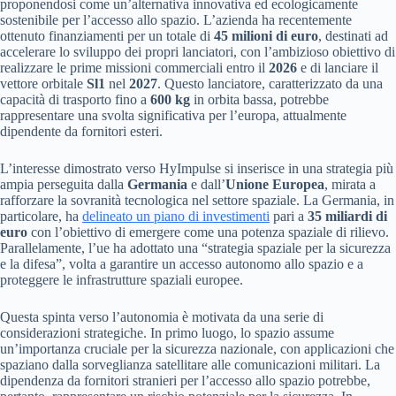
proponendosi come un’alternativa innovativa ed ecologicamente
sostenibile per l’accesso allo spazio. L’azienda ha recentemente
ottenuto finanziamenti per un totale di
45 milioni di euro
, destinati ad
accelerare lo sviluppo dei propri lanciatori, con l’ambizioso obiettivo di
realizzare le prime missioni commerciali entro il
2026
e di lanciare il
vettore orbitale
Sl1
nel
2027
. Questo lanciatore, caratterizzato da una
capacità di trasporto fino a
600 kg
in orbita bassa, potrebbe
rappresentare una svolta significativa per l’europa, attualmente
dipendente da fornitori esteri.
L’interesse dimostrato verso HyImpulse si inserisce in una strategia più
ampia perseguita dalla
Germania
e dall’
Unione Europea
, mirata a
rafforzare la sovranità tecnologica nel settore spaziale. La Germania, in
particolare, ha
delineato un piano di investimenti
pari a
35 miliardi di
euro
con l’obiettivo di emergere come una potenza spaziale di rilievo.
Parallelamente, l’ue ha adottato una “strategia spaziale per la sicurezza
e la difesa”, volta a garantire un accesso autonomo allo spazio e a
proteggere le infrastrutture spaziali europee.
Questa spinta verso l’autonomia è motivata da una serie di
considerazioni strategiche. In primo luogo, lo spazio assume
un’importanza cruciale per la sicurezza nazionale, con applicazioni che
spaziano dalla sorveglianza satellitare alle comunicazioni militari. La
dipendenza da fornitori stranieri per l’accesso allo spazio potrebbe,