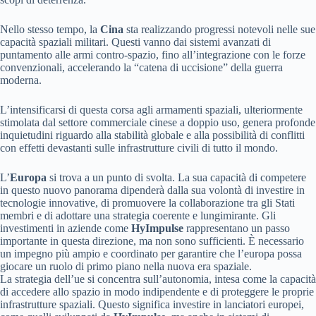
Nello stesso tempo, la
Cina
sta realizzando progressi notevoli nelle sue
capacità spaziali militari. Questi vanno dai sistemi avanzati di
puntamento alle armi contro-spazio, fino all’integrazione con le forze
convenzionali, accelerando la “catena di uccisione” della guerra
moderna.
L’intensificarsi di questa corsa agli armamenti spaziali, ulteriormente
stimolata dal settore commerciale cinese a doppio uso, genera profonde
inquietudini riguardo alla stabilità globale e alla possibilità di conflitti
con effetti devastanti sulle infrastrutture civili di tutto il mondo.
L’
Europa
si trova a un punto di svolta. La sua capacità di competere
in questo nuovo panorama dipenderà dalla sua volontà di investire in
tecnologie innovative, di promuovere la collaborazione tra gli Stati
membri e di adottare una strategia coerente e lungimirante. Gli
investimenti in aziende come
HyImpulse
rappresentano un passo
importante in questa direzione, ma non sono sufficienti. È necessario
un impegno più ampio e coordinato per garantire che l’europa possa
giocare un ruolo di primo piano nella nuova era spaziale.
La strategia dell’ue si concentra sull’autonomia, intesa come la capacità
di accedere allo spazio in modo indipendente e di proteggere le proprie
infrastrutture spaziali. Questo significa investire in lanciatori europei,