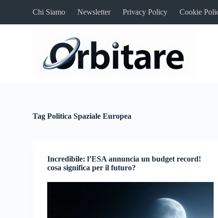
S
Chi Siamo
Newsletter
Privacy Policy
Cookie Poli
a
l
t
a
a
l
c
o
n
t
e
n
Tag
Politica Spaziale Europea
u
t
o
Incredibile: l’ESA annuncia un budget record!
cosa significa per il futuro?