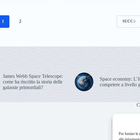
1
2
SUCC
James Webb Space Telescope:
Space economy: L’It
come ha riscritto la storia delle
competere a livello 
galassie primordiali?
C
Per fornire le
alle informazi