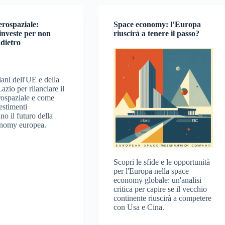
erospaziale:
Space economy: l’Europa
investe per non
riuscirà a tenere il passo?
ndietro
iani dell'UE e della
zio per rilanciare il
erospaziale e come
estimenti
o il futuro della
onomy europea.
Scopri le sfide e le opportunità
per l'Europa nella space
economy globale: un'analisi
critica per capire se il vecchio
continente riuscirà a competere
con Usa e Cina.