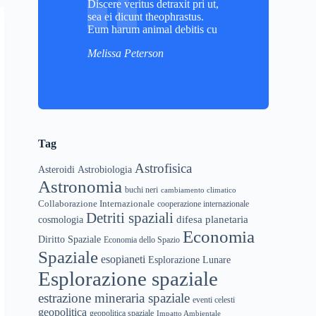
Discere veritus detraxit pri ut,
sea ei dicunt theophrastus.
Eum harum animal debitis cu
Melissa Peterson
Tag
Astrofisica
Asteroidi
Astrobiologia
Astronomia
buchi neri
cambiamento climatico
Collaborazione Internazionale
cooperazione internazionale
Detriti spaziali
difesa planetaria
cosmologia
Economia
Diritto Spaziale
Economia dello Spazio
Spaziale
esopianeti
Esplorazione Lunare
Esplorazione spaziale
estrazione mineraria spaziale
eventi celesti
geopolitica
geopolitica spaziale
Impatto Ambientale