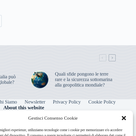
Quali sfide pongono le terre
alia può
rare e la sicurezza sottomarina
globale?
alla geopolitica mondiale?
hi Siamo
Newsletter
Privacy Policy
Cookie Policy
About this website
Orbitare ogni giorno trova per te le notizie più rilevanti in
Gestisci Consenso Cookie
ambito space economy.
 migliori esperienze, utilizziamo tecnologie come i cookie per memorizzare e/o accedere
oni del dispositivo. Il consenso a queste tecnologie ci permetterà di elaborare dati come il