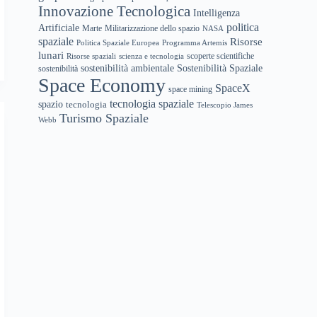
Innovazione Tecnologica
Intelligenza
politica
Artificiale
Marte
Militarizzazione dello spazio
NASA
spaziale
Risorse
Politica Spaziale Europea
Programma Artemis
lunari
scoperte scientifiche
Risorse spaziali
scienza e tecnologia
sostenibilità ambientale
Sostenibilità Spaziale
sostenibilità
Space Economy
SpaceX
space mining
tecnologia spaziale
spazio
tecnologia
Telescopio James
Turismo Spaziale
Webb