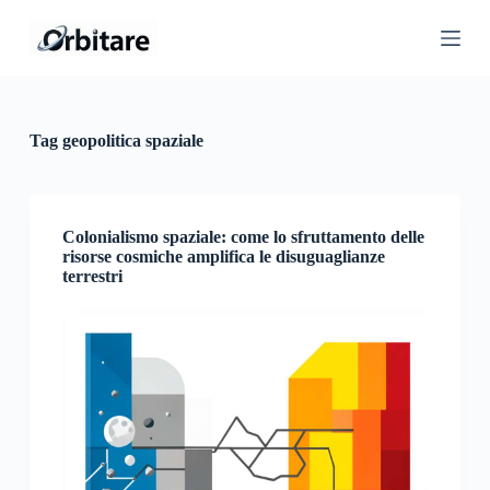
S
a
l
t
a
a
l
Tag
geopolitica spaziale
c
o
n
t
e
Colonialismo spaziale: come lo sfruttamento delle
n
risorse cosmiche amplifica le disuguaglianze
u
terrestri
t
o