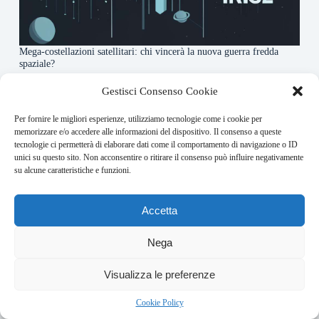
Mega-costellazioni satellitari: chi vincerà la nuova guerra fredda
spaziale?
3 Agosto 2026
Gestisci Consenso Cookie
Per fornire le migliori esperienze, utilizziamo tecnologie come i cookie per
About this website
memorizzare e/o accedere alle informazioni del dispositivo. Il consenso a queste
tecnologie ci permetterà di elaborare dati come il comportamento di navigazione o ID
Orbitare ogni giorno trova per te le notizie più rilevanti in
unici su questo sito. Non acconsentire o ritirare il consenso può influire negativamente
ambito space economy.
su alcune caratteristiche e funzioni.
Address:
Accetta
VIA USODIMARE 3 - 37138 - VERONA (VR)
E-Mail:
Nega
redazione@bullet-network.com
Network:
Visualizza le preferenze
bullet-network.com
Bullet - Dynamic Solutions Srl P.IVA 02954300238 – REA
Cookie Policy
297983 Copyright © 2026