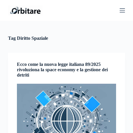
S
a
l
t
a
a
l
Tag
Diritto Spaziale
c
o
n
t
e
Ecco come la nuova legge italiana 89/2025
n
rivoluziona la space economy e la gestione dei
u
detriti
t
o