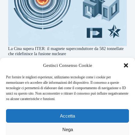
La Cina supera ITER: il magnete superconduttore da 582 tonnellate
che ridefinisce la fusione nucleare
4 Agosto 2026
Gestisci Consenso Cookie
Per fornire le migliori esperienze, utilizziamo tecnologie come i cookie per
About this website
memorizzare e/o accedere alle informazioni del dispositivo. Il consenso a queste
tecnologie ci permetterà di elaborare dati come il comportamento di navigazione o ID
Orbitare ogni giorno trova per te le notizie più rilevanti in
unici su questo sito. Non acconsentire o ritirare il consenso può influire negativamente
ambito space economy.
su alcune caratteristiche e funzioni.
Address:
Accetta
VIA USODIMARE 3 - 37138 - VERONA (VR)
E-Mail:
Nega
redazione@bullet-network.com