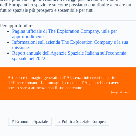
dell’Europa nello spazio, e su come possiamo contribuire a creare un
futuro spaziale più prospero e sostenibile per tutti.
Per approfondire:
Pagina ufficiale di The Exploration Company, utile per
approfondimenti.
Informazioni sull'azienda The Exploration Company e la sua
missione.
Report annuale dell'Agenzia Spaziale Italiana sull'economia
spaziale nel 2022.
Articolo e immagini generati dall’AI, senza interventi da parte
dell’essere umano. Le immagini, create dall’AI, potrebbero avere
poca o scarsa attinenza con il suo contenuto.
(scopri di più)
# Economia Spaziale
# Politica Spaziale Europea