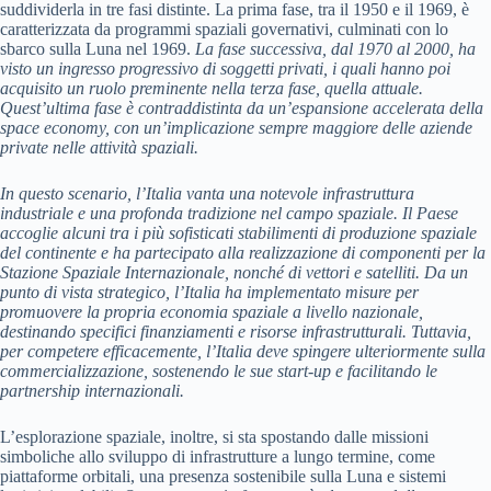
suddividerla in tre fasi distinte. La prima fase, tra il 1950 e il 1969, è
caratterizzata da programmi spaziali governativi, culminati con lo
sbarco sulla Luna nel 1969.
La fase successiva, dal 1970 al 2000, ha
visto un ingresso progressivo di soggetti privati, i quali hanno poi
acquisito un ruolo preminente nella terza fase, quella attuale.
Quest’ultima fase è contraddistinta da un’espansione accelerata della
space economy, con un’implicazione sempre maggiore delle aziende
private nelle attività spaziali.
In questo scenario, l’Italia vanta una notevole infrastruttura
industriale e una profonda tradizione nel campo spaziale.
Il Paese
accoglie alcuni tra i più sofisticati stabilimenti di produzione spaziale
del continente e ha partecipato alla realizzazione di componenti per la
Stazione Spaziale Internazionale, nonché di vettori e satelliti.
Da un
punto di vista strategico, l’Italia ha implementato misure per
promuovere la propria economia spaziale a livello nazionale,
destinando specifici finanziamenti e risorse infrastrutturali.
Tuttavia,
per competere efficacemente, l’Italia deve spingere ulteriormente sulla
commercializzazione, sostenendo le sue start-up e facilitando le
partnership internazionali.
L’esplorazione spaziale, inoltre, si sta spostando dalle missioni
simboliche allo sviluppo di infrastrutture a lungo termine, come
piattaforme orbitali, una presenza sostenibile sulla Luna e sistemi