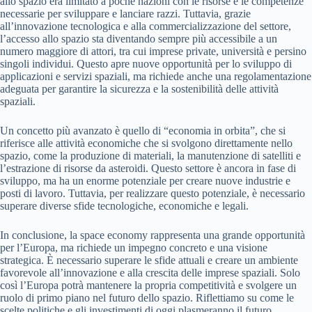
allo spazio era limitato a poche nazioni con le risorse e le competenze
necessarie per sviluppare e lanciare razzi. Tuttavia, grazie
all’innovazione tecnologica e alla commercializzazione del settore,
l’accesso allo spazio sta diventando sempre più accessibile a un
numero maggiore di attori, tra cui imprese private, università e persino
singoli individui. Questo apre nuove opportunità per lo sviluppo di
applicazioni e servizi spaziali, ma richiede anche una regolamentazione
adeguata per garantire la sicurezza e la sostenibilità delle attività
spaziali.
Un concetto più avanzato è quello di “economia in orbita”, che si
riferisce alle attività economiche che si svolgono direttamente nello
spazio, come la produzione di materiali, la manutenzione di satelliti e
l’estrazione di risorse da asteroidi. Questo settore è ancora in fase di
sviluppo, ma ha un enorme potenziale per creare nuove industrie e
posti di lavoro. Tuttavia, per realizzare questo potenziale, è necessario
superare diverse sfide tecnologiche, economiche e legali.
In conclusione, la space economy rappresenta una grande opportunità
per l’Europa, ma richiede un impegno concreto e una visione
strategica. È necessario superare le sfide attuali e creare un ambiente
favorevole all’innovazione e alla crescita delle imprese spaziali. Solo
così l’Europa potrà mantenere la propria competitività e svolgere un
ruolo di primo piano nel futuro dello spazio. Riflettiamo su come le
scelte politiche e gli investimenti di oggi plasmeranno il futuro