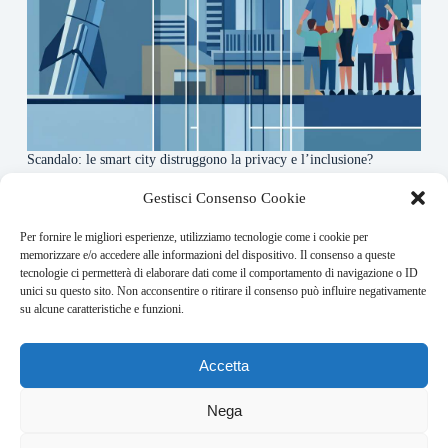
Scandalo: le smart city distruggono la privacy e l’inclusione?
4 Agosto 2026
Gestisci Consenso Cookie
Per fornire le migliori esperienze, utilizziamo tecnologie come i cookie per
About this website
memorizzare e/o accedere alle informazioni del dispositivo. Il consenso a queste
tecnologie ci permetterà di elaborare dati come il comportamento di navigazione o ID
Orbitare ogni giorno trova per te le notizie più rilevanti in
unici su questo sito. Non acconsentire o ritirare il consenso può influire negativamente
ambito space economy.
su alcune caratteristiche e funzioni.
Address:
Accetta
VIA USODIMARE 3 - 37138 - VERONA (VR)
E-Mail:
Nega
redazione@bullet-network.com
Network: