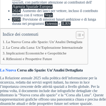
spaziali, con particolare attenzione ai contributori dell'
Agenzia Spaziale Europea
.
2024
: Aumento dei lanci per vettore, incluso il contributo
italiano con il vettore
Vega
.
2050
: Previsione di missioni lunari ambiziose e di lunga
durata nei programmi
Artemis
e
ILRS
.
Indice dei contenuti
La Nuova Corsa allo Spazio: Un’Analisi Dettagliata
La Corsa alla Luna: Un’Esplorazione Internazionale
Implicazioni Economiche e Geopolitiche
Riflessioni e Prospettive Future
La Nuova
Corsa allo Spazio: Un’Analisi Dettagliata
La Relazione annuale 2025 sulla politica dell’informazione per la
sicurezza, redatta dai servizi segreti italiani, ha messo in luce
l’importanza crescente delle attività spaziali a livello globale. Per la
prima volta, il documento include due infografiche dettagliate che
illustrano la “Nuova corsa allo spazio” e la “Corsa alla Luna”. Queste
rappresentazioni grafiche offrono una panoramica chiara e precisa delle
dinamiche attuali e delle prospettive future nel settore spaziale.