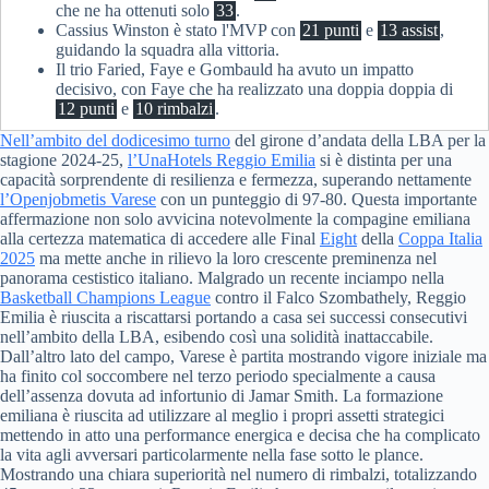
che ne ha ottenuti solo
33
.
Cassius Winston è stato l'MVP con
21 punti
e
13 assist
,
guidando la squadra alla vittoria.
Il trio Faried, Faye e Gombauld ha avuto un impatto
decisivo, con Faye che ha realizzato una doppia doppia di
12 punti
e
10 rimbalzi
.
Nell’ambito del dodicesimo turno
del girone d’andata della LBA per la
stagione 2024-25,
l’UnaHotels Reggio Emilia
si è distinta per una
capacità sorprendente di resilienza e fermezza, superando nettamente
l’Openjobmetis Varese
con un punteggio di 97-80. Questa importante
affermazione non solo avvicina notevolmente la compagine emiliana
alla certezza matematica di accedere alle Final
Eight
della
Coppa Italia
2025
ma mette anche in rilievo la loro crescente preminenza nel
panorama cestistico italiano. Malgrado un recente inciampo nella
Basketball Champions League
contro il Falco Szombathely, Reggio
Emilia è riuscita a riscattarsi portando a casa sei successi consecutivi
nell’ambito della LBA, esibendo così una solidità inattaccabile.
Dall’altro lato del campo, Varese è partita mostrando vigore iniziale ma
ha finito col soccombere nel terzo periodo specialmente a causa
dell’assenza dovuta ad infortunio di Jamar Smith. La formazione
emiliana è riuscita ad utilizzare al meglio i propri assetti strategici
mettendo in atto una performance energica e decisa che ha complicato
la vita agli avversari particolarmente nella fase sotto le plance.
Mostrando una chiara superiorità nel numero di rimbalzi, totalizzando