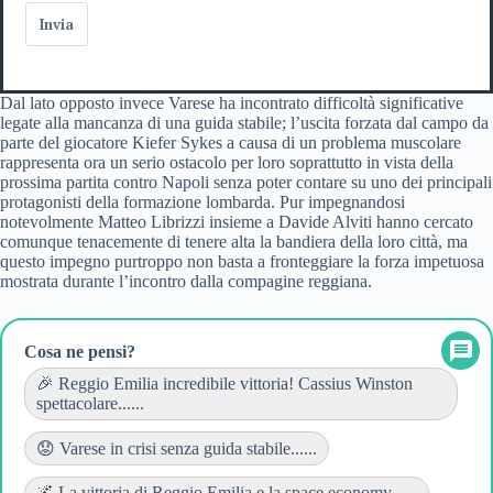
Invia
Dal lato opposto invece Varese ha incontrato difficoltà significative
legate alla mancanza di una guida stabile; l’uscita forzata dal campo da
parte del giocatore Kiefer Sykes a causa di un problema muscolare
rappresenta ora un serio ostacolo per loro soprattutto in vista della
prossima partita contro Napoli senza poter contare su uno dei principali
protagonisti della formazione lombarda. Pur impegnandosi
notevolmente Matteo Librizzi insieme a Davide Alviti hanno cercato
comunque tenacemente di tenere alta la bandiera della loro città, ma
questo impegno purtroppo non basta a fronteggiare la forza impetuosa
mostrata durante l’incontro dalla compagine reggiana.
Cosa ne pensi?
🎉 Reggio Emilia incredibile vittoria! Cassius Winston
spettacolare......
😟 Varese in crisi senza guida stabile......
🌌 La vittoria di Reggio Emilia e la space economy......