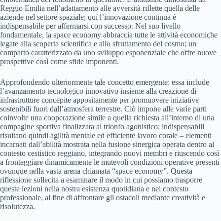
Reggio Emilia nell’adattamento alle avversità riflette quella delle
aziende nel settore spaziale; qui l’innovazione continua è
indispensabile per affermarsi con successo. Nel suo livello
fondamentale, la space economy abbraccia tutte le attività economiche
legate alla scoperta scientifica e allo sfruttamento del cosmo; un
comparto caratterizzato da uno sviluppo esponenziale che offre nuove
prospettive così come sfide imponenti.
Approfondendo ulteriormente tale concetto emergente: essa include
l’avanzamento tecnologico innovativo insieme alla creazione di
infrastrutture concepite appositamente per promuovere iniziative
sostenibili fuori dall’atmosfera terrestre. Ciò impone alle varie parti
coinvolte una cooperazione simile a quella richiesta all’interno di una
compagine sportiva finalizzata al trionfo agonistico: indispensabili
risultano quindi agilità mentale ed efficiente lavoro corale – elementi
incarnati dall’abilità mostrata nella fusione sinergica operata dentro al
contesto cestistico reggiano, integrando nuovi membri e riuscendo così
a fronteggiare dinamicamente le mutevoli condizioni operative presenti
ovunque nella vasta arena chiamata “space economy”. Questa
riflessione sollecita a esaminare il modo in cui possiamo trasporre
queste lezioni nella nostra esistenza quotidiana e nel contesto
professionale, al fine di affrontare gli ostacoli mediante creatività e
risolutezza.