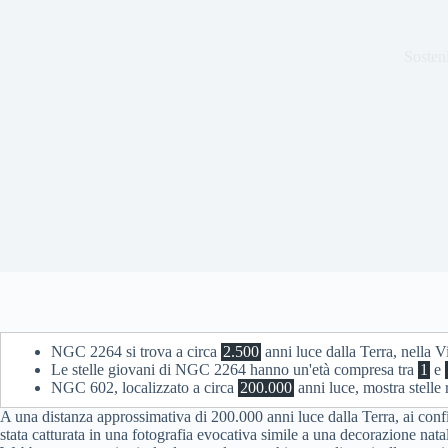
Sosteni
NGC 2264 si trova a circa
2.500
anni luce dalla Terra, nella V
Le stelle giovani di NGC 2264 hanno un'età compresa tra
1
e
NGC 602, localizzato a circa
200.000
anni luce, mostra stelle r
A una distanza approssimativa di 200.000 anni luce dalla Terra, ai conf
stata catturata in una fotografia evocativa simile a una decorazione nat