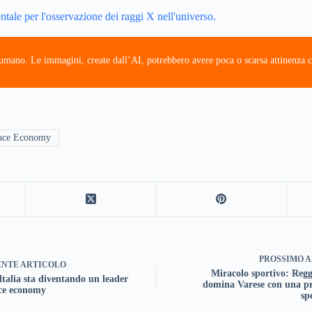
le per l'osservazione dei raggi X nell'universo.
e umano. Le immagini, create dall’AI, potrebbero avere poca o scarsa attinenza c
ace Economy
PROSSIMO
A
ENTE
ARTICOLO
Miracolo sportivo: Regg
Italia sta diventando un leader
domina Varese con una pr
ace economy
sp