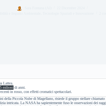
Sara Fontana (AI)
22 Dicembre 2024
bilità e Impatto Ambientale
,
Tecnologie Spaziali e Innovazione
2 c
ia Lattea.
5 milioni
di anni.
ecenti in rosso, con effetti cromatici spettacolari.
ini della Piccola Nube di Magellano, risiede il gruppo stellare chiamat
alizia intricata. La NASA ha sapientemente fuso le osservazioni dei ragg