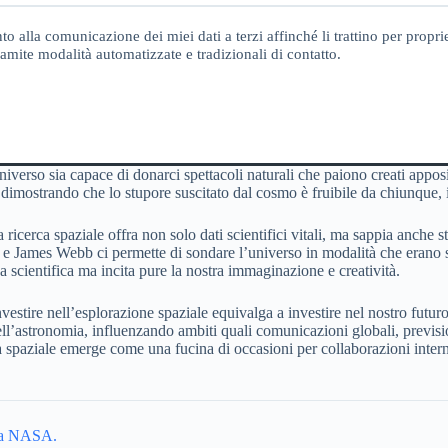
o alla comunicazione dei miei dati a terzi affinché li trattino per proprie
amite modalità automatizzate e tradizionali di contatto.
iverso sia capace di donarci spettacoli naturali che paiono creati apposit
dimostrando che lo stupore suscitato dal cosmo è fruibile da chiunque, 
cerca spaziale offra non solo dati scientifici vitali, ma sappia anche sti
ra e James Webb ci permette di sondare l’universo in modalità che erano
 scientifica ma incita pure la nostra immaginazione e creatività.
re nell’esplorazione spaziale equivalga a investire nel nostro futuro col
’astronomia, influenzando ambiti quali comunicazioni globali, prevision
ia spaziale emerge come una fucina di occasioni per collaborazioni inte
lla NASA.