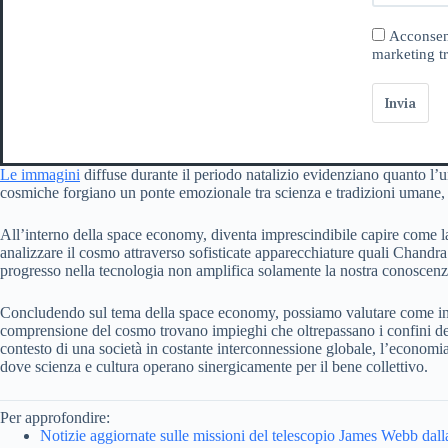
Acconsent
marketing tr
Invia
Le immagini
diffuse durante il periodo natalizio evidenziano quanto l’un
cosmiche forgiano un ponte emozionale tra scienza e tradizioni umane, 
All’interno della space economy, diventa imprescindibile capire come la ri
analizzare il cosmo attraverso sofisticate apparecchiature quali Chand
progresso nella tecnologia non amplifica solamente la nostra conoscenza
Concludendo sul tema della space economy, possiamo valutare come investi
comprensione del cosmo trovano impieghi che oltrepassano i confini dell
contesto di una società in costante interconnessione globale, l’econom
dove scienza e cultura operano sinergicamente per il bene collettivo.
Per approfondire:
Notizie aggiornate sulle missioni del telescopio James Webb da