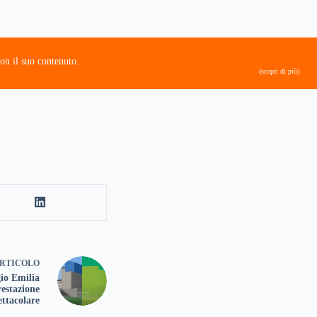
on il suo contenuto.
(scopri di più)
RTICOLO
io Emilia
estazione
ettacolare