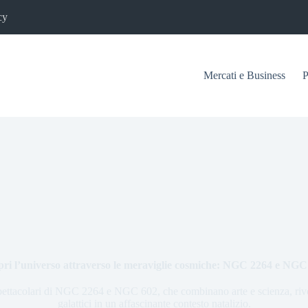
cy
Mercati e Business
P
pri l’universo attraverso le meraviglie cosmiche: NGC 2264 e NGC
ettacolari di NGC 2264 e NGC 602, che combinano arte e scienza, rivel
galattici in un affascinante contesto natalizio.