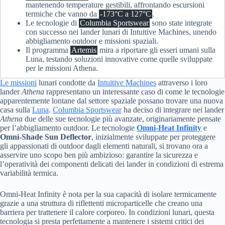
mantenendo temperature gestibili, affrontando escursioni
termiche che vanno da
-173°C a 127°C
.
Le tecnologie di
Columbia Sportswear
sono state integrate
con successo nei lander lunari di Intuitive Machines, unendo
abbigliamento outdoor e missioni spaziali.
Il programma
Artemis
mira a riportare gli esseri umani sulla
Luna, testando soluzioni innovative come quelle sviluppate
per le missioni Athena.
Le
missioni
lunari condotte da
Intuitive Machines
attraverso i loro
lander
Athena
rappresentano un interessante caso di come le tecnologie
apparentemente lontane dal settore spaziale possano trovare una nuova
casa sulla
Luna
.
Columbia Sportswear
ha deciso di integrare nei lander
Athena
due delle sue tecnologie più avanzate, originariamente pensate
per l’abbigliamento outdoor. Le tecnologie
Omni-Heat Infinity
e
Omni-Shade Sun Deflector
, inizialmente sviluppate per proteggere
gli appassionati di outdoor dagli elementi naturali, si trovano ora a
asservire uno scopo ben più ambizioso: garantire la sicurezza e
l’operatività dei componenti delicati dei lander in condizioni di estrema
variabilità termica.
Omni-Heat Infinity è nota per la sua capacità di isolare termicamente
grazie a una struttura di riflettenti microparticelle che creano una
barriera per trattenere il calore corporeo. In condizioni lunari, questa
tecnologia si presta perfettamente a mantenere i sistemi critici dei