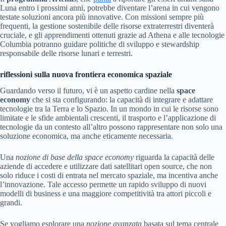
Luna entro i prossimi anni, potrebbe diventare l’arena in cui vengono
testate soluzioni ancora più innovative. Con missioni sempre più
frequenti, la gestione sostenibile delle risorse extraterrestri diventerà
cruciale, e gli apprendimenti ottenuti grazie ad Athena e alle tecnologie
Columbia potranno guidare politiche di sviluppo e stewardship
responsabile delle risorse lunari e terrestri.
riflessioni sulla nuova frontiera economica spaziale
Guardando verso il futuro, vi è un aspetto cardine nella
space
economy
che si sta configurando: la capacità di integrare e adattare
tecnologie tra la Terra e lo Spazio. In un mondo in cui le risorse sono
limitate e le sfide ambientali crescenti, il trasporto e l’applicazione di
tecnologie da un contesto all’altro possono rappresentare non solo una
soluzione economica, ma anche eticamente necessaria.
Una
nozione di base della space economy
riguarda la capacità delle
aziende di accedere e utilizzare dati satellitari open source, che non
solo riduce i costi di entrata nel mercato spaziale, ma incentiva anche
l’innovazione. Tale accesso permette un rapido sviluppo di nuovi
modelli di business e una maggiore competitività tra attori piccoli e
grandi.
Se vogliamo esplorare una
nozione avanzata
basata sul tema centrale