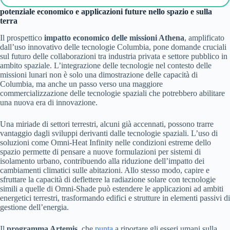
potenziale economico e applicazioni future nello spazio e sulla
terra
Il prospettico
impatto economico delle missioni Athena
, amplificato
dall’uso innovativo delle tecnologie Columbia, pone domande cruciali
sul futuro delle collaborazioni tra industria privata e settore pubblico in
ambito spaziale. L’integrazione delle tecnologie nel contesto delle
missioni lunari non è solo una dimostrazione delle capacità di
Columbia, ma anche un passo verso una maggiore
commercializzazione delle tecnologie spaziali che potrebbero abilitare
una nuova era di innovazione.
Una miriade di settori terrestri, alcuni già accennati, possono trarre
vantaggio dagli sviluppi derivanti dalle tecnologie spaziali. L’uso di
soluzioni come Omni-Heat Infinity nelle condizioni estreme dello
spazio permette di pensare a nuove formulazioni per sistemi di
isolamento urbano, contribuendo alla riduzione dell’impatto dei
cambiamenti climatici sulle abitazioni. Allo stesso modo, capire e
sfruttare la capacità di deflettere la radiazione solare con tecnologie
simili a quelle di Omni-Shade può estendere le applicazioni ad ambiti
energetici terrestri, trasformando edifici e strutture in elementi passivi di
gestione dell’energia.
Il
programma Artemis
, che
punta
a riportare gli esseri umani sulla