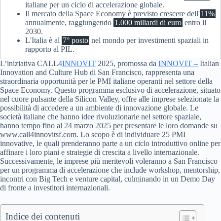
italiane per un ciclo di accelerazione globale.
Il mercato della Space Economy è previsto crescere dell'
11%
annualmente, raggiungendo
1.000 miliardi di euro
entro il
2030.
L'Italia è al
7° posto
nel mondo per investimenti spaziali in
rapporto al PIL.
L’iniziativa CALL4
INNOVIT
2025, promossa da
INNOVIT –
Italian
Innovation and Culture Hub di San Francisco, rappresenta una
straordinaria opportunità per le PMI italiane operanti nel settore della
Space Economy. Questo programma esclusivo di accelerazione, situato
nel cuore pulsante della Silicon Valley, offre alle imprese selezionate la
possibilità di accedere a un ambiente di innovazione globale. Le
società italiane che hanno idee rivoluzionarie nel settore spaziale,
hanno tempo fino al 24 marzo 2025 per presentare le loro domande su
www.call4innovitsf.com. Lo scopo è di individuare 25 PMI
innovative, le quali prenderanno parte a un ciclo introduttivo online per
affinare i loro piani e strategie di crescita a livello internazionale.
Successivamente, le imprese più meritevoli voleranno a San Francisco
per un programma di accelerazione che include workshop, mentorship,
incontri con Big Tech e venture capital, culminando in un Demo Day
di fronte a investitori internazionali.
Indice dei contenuti