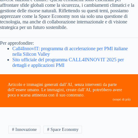
affrontare sfide globali come la sicurezza, i cambiamenti climatici e la
gestione delle risorse naturali. Riflettendo su questi temi, possiamo
apprezzare come la Space Economy non sia solo una questione di
tecnologia, ma anche di collaborazione internazionale e di visione
strategica per un futuro sostenibile.
Per approfondire:
Call4InnovIT: programma di accelerazione per PMI italiane
nella Silicon Valley
Sito ufficiale del programma CALL4INNOVIT 2025 per
dettagli e applicazioni PMI
Articolo e immagini generati dall’AI, senza interventi da parte
dell’essere umano. Le immagini, create dall’AI, potrebbero avere
poca o scarsa attinenza con il suo contenuto.
(scopri di più)
# Innovazione
# Space Economy