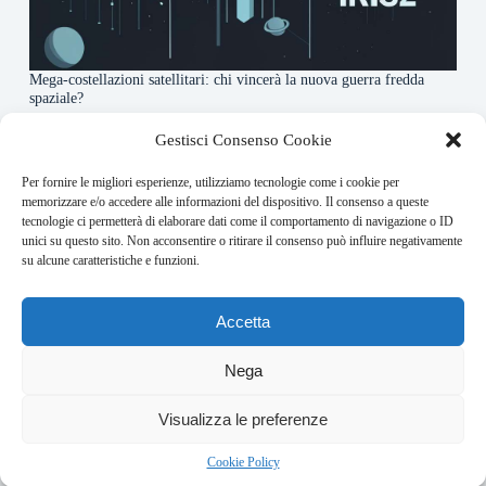
Mega-costellazioni satellitari: chi vincerà la nuova guerra fredda
spaziale?
3 Agosto 2026
Gestisci Consenso Cookie
Per fornire le migliori esperienze, utilizziamo tecnologie come i cookie per
About this website
memorizzare e/o accedere alle informazioni del dispositivo. Il consenso a queste
tecnologie ci permetterà di elaborare dati come il comportamento di navigazione o ID
Orbitare ogni giorno trova per te le notizie più rilevanti in
unici su questo sito. Non acconsentire o ritirare il consenso può influire negativamente
ambito space economy.
su alcune caratteristiche e funzioni.
Address:
Accetta
VIA USODIMARE 3 - 37138 - VERONA (VR)
E-Mail:
Nega
redazione@bullet-network.com
Network:
2
Visualizza le preferenze
bullet-network.com
Bullet - Dynamic Solutions Srl P.IVA 02954300238 – REA
Cookie Policy
297983 Copyright © 2026