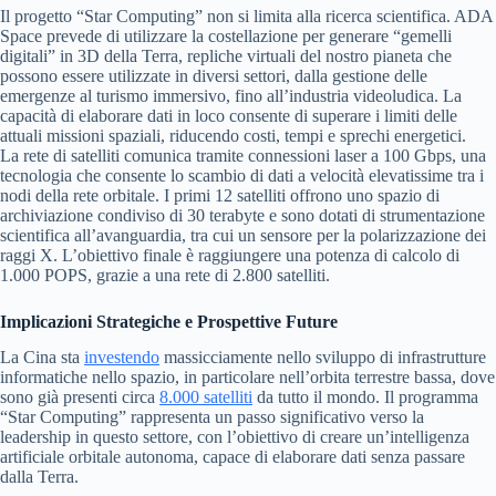
Il progetto “Star Computing” non si limita alla ricerca scientifica. ADA
Space prevede di utilizzare la costellazione per generare “gemelli
digitali” in 3D della Terra, repliche virtuali del nostro pianeta che
possono essere utilizzate in diversi settori, dalla gestione delle
emergenze al turismo immersivo, fino all’industria videoludica. La
capacità di elaborare dati in loco consente di superare i limiti delle
attuali missioni spaziali, riducendo costi, tempi e sprechi energetici.
La rete di satelliti comunica tramite connessioni laser a 100 Gbps, una
tecnologia che consente lo scambio di dati a velocità elevatissime tra i
nodi della rete orbitale. I primi 12 satelliti offrono uno spazio di
archiviazione condiviso di 30 terabyte e sono dotati di strumentazione
scientifica all’avanguardia, tra cui un sensore per la polarizzazione dei
raggi X. L’obiettivo finale è raggiungere una potenza di calcolo di
1.000 POPS, grazie a una rete di 2.800 satelliti.
Implicazioni Strategiche e Prospettive Future
La Cina sta
investendo
massicciamente nello sviluppo di infrastrutture
informatiche nello spazio, in particolare nell’orbita terrestre bassa, dove
sono già presenti circa
8.000 satelliti
da tutto il mondo. Il programma
“Star Computing” rappresenta un passo significativo verso la
leadership in questo settore, con l’obiettivo di creare un’intelligenza
artificiale orbitale autonoma, capace di elaborare dati senza passare
dalla Terra.