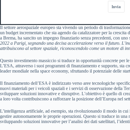
Invia
Il settore aerospaziale europeo sta vivendo un periodo di trasformazi
un budget incrementato che sta agendo da catalizzatore per la crescita 
a Brema, ha sancito un impegno finanziario senza precedenti, con uno 
2022 a Parigi, segnando una decisa accelerazione verso il futuro. L’in
attribuiscono al settore spaziale, riconoscendolo come un motore di in
Questo investimento massiccio si traduce in opportunità concrete per le 
L’ESA, attraverso i suoi programmi di finanziamento e supporto, sta crea
leader mondiale nella space economy, sfruttando il potenziale delle startu
Il finanziamento dell’ESA è indirizzato verso aree tecnologiche specifiche,
nuovi materiali per i veicoli spaziali e i servizi di osservazione della T
sviluppare soluzioni innovative e disruptive. L’obiettivo è quello di cre
a loro volta contribuiscono a rafforzare la posizione dell’Europa nel set
L’intelligenza artificiale, ad esempio, sta rivoluzionando il modo in cui i
gestire autonomamente le proprie operazioni. Questo si traduce in una mag
sviluppando soluzioni innovative per l’analisi dei dati satellitari, l’ident