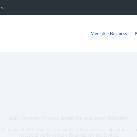
cy
Mercati e Business
P
Space economy: l’esa sta dando vita a un nuovo eldorado?
el budget dell'ESA sta trasformando il settore aerospaziale europeo, c
precedenti per le startup e l'innovazione tecnologica.