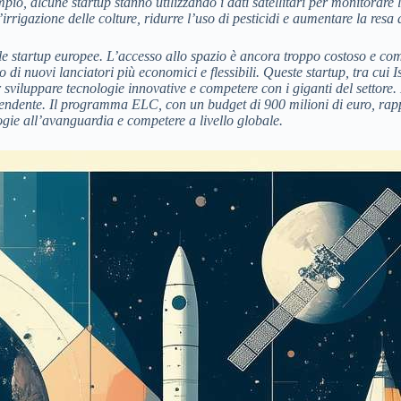
sempio, alcune startup stanno utilizzando i dati satellitari per monitora
l’irrigazione delle colture, ridurre l’uso di pesticidi e aumentare la resa 
 le startup europee. L’accesso allo spazio è ancora troppo costoso e
o di nuovi lanciatori più economici e flessibili. Queste startup, tra 
viluppare tecnologie innovative e competere con i giganti del settore. L
pendente. Il programma ELC, con un budget di 900 milioni di euro, rappr
ogie all’avanguardia e competere a livello globale.