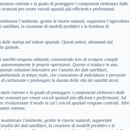
emperature estreme e in grado di proteggere i componenti elettronici dalle
vanzati per creare veicoli spaziali più efficienti e performanti.
onitorare l’ambiente, gestire le risorse naturali, supportare l’agricoltura
tellitari, la creazione di modelli predittivi e la fornitura di
lle startup nel settore spaziale. Questi settori, alimentati dal
lo globale.
 satelliti vengono utilizzati, consentendo loro di svolgere compiti
tire autonomamente le proprie operazioni. Questo si traduce in una
pando soluzioni innovative per l’analisi dei dati satellitari,
o ambientale in tempo reale, che consentono di individuare e prevenire
 di carburante e prolungare la durata della vita dei satelliti stessi.
erature estreme e in grado di proteggere i componenti elettronici dalle
 avanzati per creare veicoli spaziali più efficienti e performanti. Ad
rivoluzionare il modo in cui i veicoli spaziali vengono costruiti. Altre
rature estreme.
r monitorare l’ambiente, gestire le risorse naturali, supportare
lisi dei dati satellitari, la creazione di modelli predittivi e la