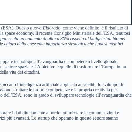
ea (ESA). Questo
nuovo Eldorado
, come viene definito, è il risultato di
lla space economy. Il recente Consiglio Ministeriale dell’ESA, tenutosi
ppresenta un aumento di oltre il 30% rispetto al budget stabilito nel
le chiaro della crescente importanza strategica che i paesi membri
iluppare tecnologie all’avanguardia e competere a livello globale.
 settore spaziale. L’obiettivo è quello di trasformare l’Europa in un
lla vita dei cittadini.
ccano l’intelligenza artificiale applicata ai satelliti, lo sviluppo di
ossono sfruttare le proprie competenze e la propria creatività per
orto dell’ESA, sono in grado di sviluppare tecnologie all’avanguardia che
elaborare i dati direttamente a bordo, ottimizzare le comunicazioni e
vizi più avanzati. Le startup che operano in questo settore stanno