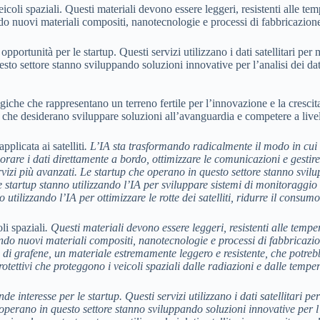
eicoli spaziali. Questi materiali devono essere leggeri, resistenti alle t
o nuovi materiali compositi, nanotecnologie e processi di fabbricazione a
portunità per le startup. Questi servizi utilizzano i dati satellitari per m
o settore stanno sviluppando soluzioni innovative per l’analisi dei dati sa
e che rappresentano un terreno fertile per l’innovazione e la crescita de
che desiderano sviluppare soluzioni all’avanguardia e competere a livel
pplicata ai satelliti
. L’IA sta trasformando radicalmente il modo in cui i
laborare i dati direttamente a bordo, ottimizzare le comunicazioni e ges
ervizi più avanzati. Le startup che operano in questo settore stanno svilup
ne startup stanno utilizzando l’IA per sviluppare sistemi di monitoraggi
 utilizzando l’IA per ottimizzare le rotte dei satelliti, ridurre il consumo
li spaziali
. Questi materiali devono essere leggeri, resistenti alle temp
do nuovi materiali compositi, nanotecnologie e processi di fabbricazione
i grafene, un materiale estremamente leggero e resistente, che potrebbe 
tettivi che proteggono i veicoli spaziali dalle radiazioni e dalle tempe
 interesse per le startup. Questi servizi utilizzano i dati satellitari pe
perano in questo settore stanno sviluppando soluzioni innovative per l’ana