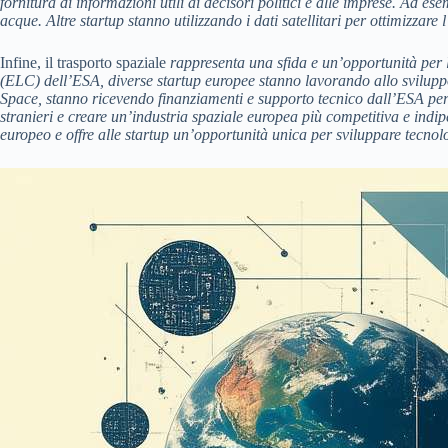
fornitura di informazioni utili ai decisori politici e alle imprese. Ad e
acque. Altre startup stanno utilizzando i dati satellitari per ottimizzare 
Infine, il trasporto spaziale
rappresenta una sfida e un’opportunità per
(ELC) dell’ESA, diverse startup europee stanno lavorando allo svilupp
Space, stanno ricevendo finanziamenti e supporto tecnico dall’ESA per s
stranieri e creare un’industria spaziale europea più competitiva e indi
europeo e offre alle startup un’opportunità unica per sviluppare tecnol