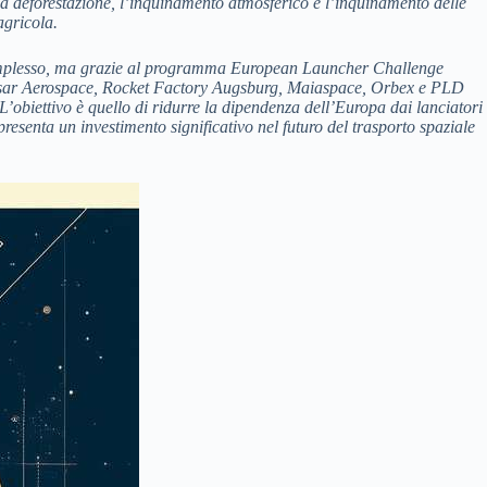
re la deforestazione, l’inquinamento atmosferico e l’inquinamento delle
agricola.
 complesso, ma grazie al programma European Launcher Challenge
cui Isar Aerospace, Rocket Factory Augsburg, Maiaspace, Orbex e PLD
’obiettivo è quello di ridurre la dipendenza dell’Europa dai lanciatori
esenta un investimento significativo nel futuro del trasporto spaziale