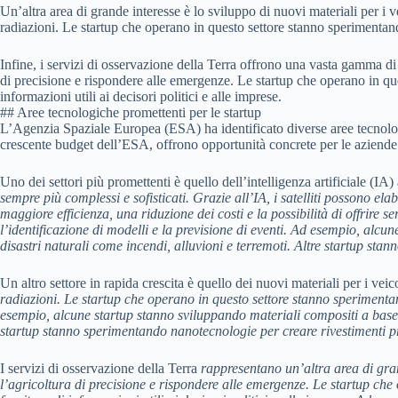
Un’altra area di grande interesse è lo sviluppo di nuovi materiali per i v
radiazioni. Le startup che operano in questo settore stanno sperimentand
Infine, i servizi di osservazione della Terra offrono una vasta gamma di op
di precisione e rispondere alle emergenze. Le startup che operano in quest
informazioni utili ai decisori politici e alle imprese.
## Aree tecnologiche promettenti per le startup
L’Agenzia Spaziale Europea (ESA) ha identificato diverse aree tecnologich
crescente budget dell’ESA, offrono opportunità concrete per le aziende 
Uno dei settori più promettenti è quello dell’intelligenza artificiale (IA) a
sempre più complessi e sofisticati. Grazie all’IA, i satelliti possono e
maggiore efficienza, una riduzione dei costi e la possibilità di offrire s
l’identificazione di modelli e la previsione di eventi. Ad esempio, alcu
disastri naturali come incendi, alluvioni e terremoti. Altre startup stanno
Un altro settore in rapida crescita è quello dei nuovi materiali per i veico
radiazioni. Le startup che operano in questo settore stanno sperimentan
esempio, alcune startup stanno sviluppando materiali compositi a base d
startup stanno sperimentando nanotecnologie per creare rivestimenti pro
I servizi di osservazione della Terra
rappresentano un’altra area di grande
l’agricoltura di precisione e rispondere alle emergenze. Le startup che o