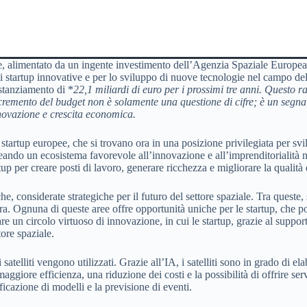
one, alimentato da un ingente investimento dell’Agenzia Spaziale Europ
di startup innovative e per lo sviluppo di nuove tecnologie nel campo de
stanziamento di *
22,1 miliardi di euro
per i prossimi tre anni. Questo ra
cremento del budget non è solamente una questione di cifre; è un segna
novazione e crescita economica.
startup europee, che si trovano ora in una posizione privilegiata per sv
ndo un ecosistema favorevole all’innovazione e all’imprenditorialità nel
p per creare posti di lavoro, generare ricchezza e migliorare la qualità de
 considerate strategiche per il futuro del settore spaziale. Tra queste, spi
erra. Ognuna di queste aree offre opportunità uniche per le startup, che p
are un circolo virtuoso di innovazione, in cui le startup, grazie al supp
tore spaziale.
 satelliti vengono utilizzati. Grazie all’IA, i satelliti sono in grado di 
giore efficienza, una riduzione dei costi e la possibilità di offrire ser
ificazione di modelli e la previsione di eventi.