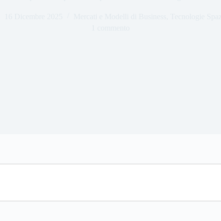
16 Dicembre 2025
Mercati e Modelli di Business
,
Tecnologie Spaz
1 commento