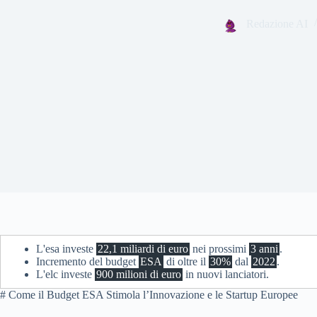
Redazione AI
L'esa investe
22,1 miliardi di euro
nei prossimi
3 anni
.
Incremento del budget
ESA
di oltre il
30%
dal
2022
.
L'elc investe
900 milioni di euro
in nuovi lanciatori.
# Come il Budget ESA Stimola l’Innovazione e le Startup Europee