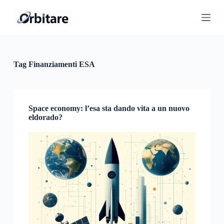
S
a
l
t
a
a
l
Tag
Finanziamenti ESA
c
o
n
t
e
Space economy: l’esa sta dando vita a un nuovo
n
eldorado?
u
t
o