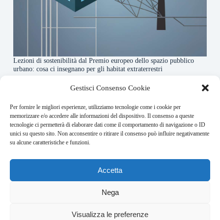
Lezioni di sostenibilità dal Premio europeo dello spazio pubblico
urbano: cosa ci insegnano per gli habitat extraterrestri
7 Agosto 2026
Gestisci Consenso Cookie
Per fornire le migliori esperienze, utilizziamo tecnologie come i cookie per
About this website
memorizzare e/o accedere alle informazioni del dispositivo. Il consenso a queste
tecnologie ci permetterà di elaborare dati come il comportamento di navigazione o ID
Orbitare ogni giorno trova per te le notizie più rilevanti in
unici su questo sito. Non acconsentire o ritirare il consenso può influire negativamente
ambito space economy.
su alcune caratteristiche e funzioni.
Address:
Accetta
VIA USODIMARE 3 - 37138 - VERONA (VR)
E-Mail:
Nega
redazione@bullet-network.com
Network:
Visualizza le preferenze
bullet-network.com