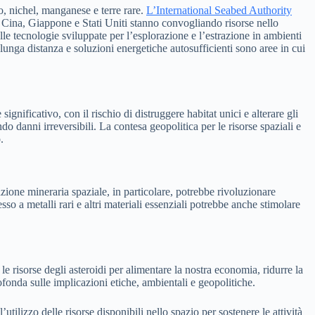
o, nichel, manganese e terre rare.
L’International Seabed Authority
e Cina, Giappone e Stati Uniti stanno convogliando risorse nello
le tecnologie sviluppate per l’esplorazione e l’estrazione in ambienti
 lunga distanza e soluzioni energetiche autosufficienti sono aree in cui
gnificativo, con il rischio di distruggere habitat unici e alterare gli
o danni irreversibili. La contesa geopolitica per le risorse spaziali e
.
one mineraria spaziale, in particolare, potrebbe rivoluzionare
so a metalli rari e altri materiali essenziali potrebbe anche stimolare
le risorse degli asteroidi per alimentare la nostra economia, ridurre la
fonda sulle implicazioni etiche, ambientali e geopolitiche.
l’utilizzo delle risorse disponibili nello spazio per sostenere le attività