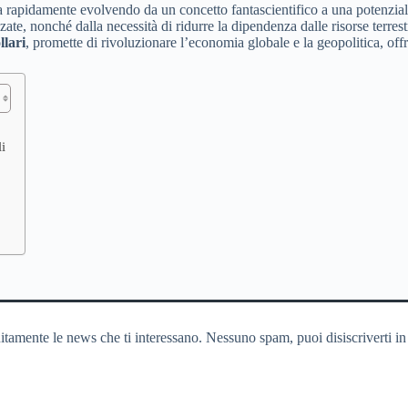
ti sta rapidamente evolvendo da un concetto fantascientifico a una potenzi
nzate, nonché dalla necessità di ridurre la dipendenza dalle risorse terres
llari
, promette di rivoluzionare l’economia globale e la geopolitica, of
i
itamente le news che ti interessano. Nessuno spam, puoi disiscriverti in