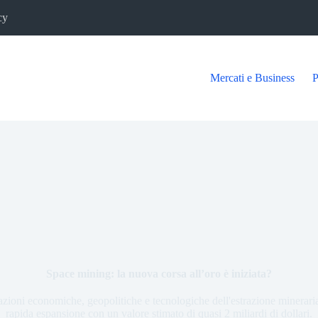
cy
Mercati e Business
P
Space mining: la nuova corsa all’oro è iniziata?
zioni economiche, geopolitiche e tecnologiche dell'estrazione mineraria 
rapida espansione con un valore stimato di quasi 2 miliardi di dollari.