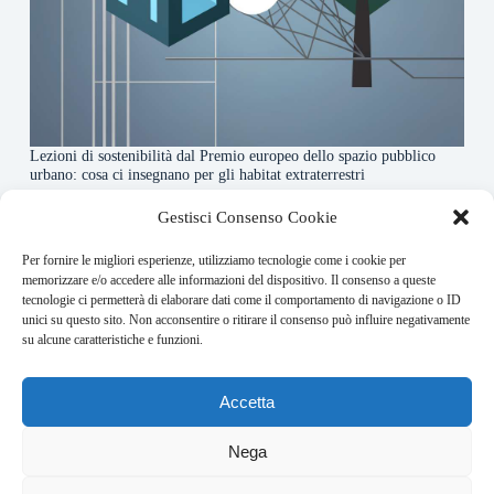
Lezioni di sostenibilità dal Premio europeo dello spazio pubblico
urbano: cosa ci insegnano per gli habitat extraterrestri
7 Agosto 2026
Gestisci Consenso Cookie
Per fornire le migliori esperienze, utilizziamo tecnologie come i cookie per
About this website
memorizzare e/o accedere alle informazioni del dispositivo. Il consenso a queste
tecnologie ci permetterà di elaborare dati come il comportamento di navigazione o ID
Orbitare ogni giorno trova per te le notizie più rilevanti in
unici su questo sito. Non acconsentire o ritirare il consenso può influire negativamente
ambito space economy.
su alcune caratteristiche e funzioni.
Address:
Accetta
VIA USODIMARE 3 - 37138 - VERONA (VR)
E-Mail:
Nega
redazione@bullet-network.com
Network: