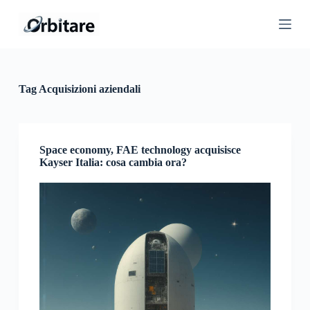
S
a
l
t
a
a
l
Tag
Acquisizioni aziendali
c
o
n
t
e
Space economy, FAE technology acquisisce
n
Kayser Italia: cosa cambia ora?
u
t
o