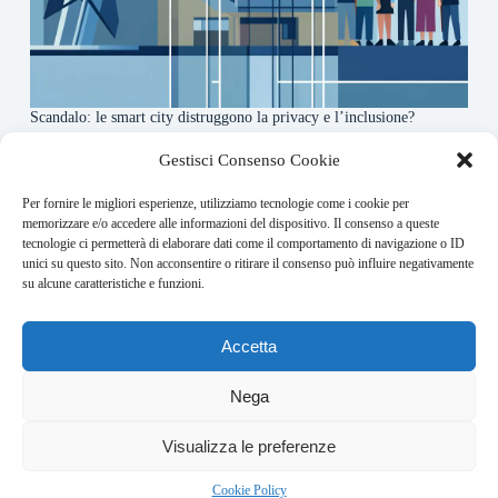
Scandalo: le smart city distruggono la privacy e l’inclusione?
4 Agosto 2026
Gestisci Consenso Cookie
Per fornire le migliori esperienze, utilizziamo tecnologie come i cookie per
About this website
memorizzare e/o accedere alle informazioni del dispositivo. Il consenso a queste
tecnologie ci permetterà di elaborare dati come il comportamento di navigazione o ID
Orbitare ogni giorno trova per te le notizie più rilevanti in
unici su questo sito. Non acconsentire o ritirare il consenso può influire negativamente
ambito space economy.
su alcune caratteristiche e funzioni.
Address:
Accetta
VIA USODIMARE 3 - 37138 - VERONA (VR)
E-Mail:
Nega
redazione@bullet-network.com
Network:
Visualizza le preferenze
bullet-network.com
Bullet - Dynamic Solutions Srl P.IVA 02954300238 – REA
Cookie Policy