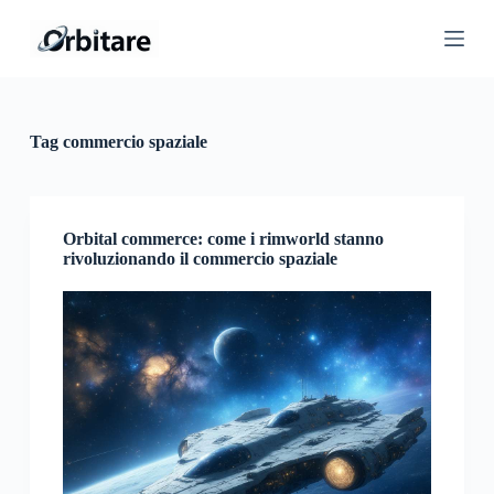
S
a
l
t
a
a
l
Tag
commercio spaziale
c
o
n
t
e
Orbital commerce: come i rimworld stanno
n
rivoluzionando il commercio spaziale
u
t
o