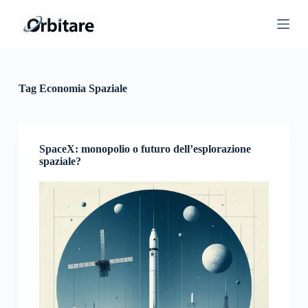
S
a
l
t
a
a
l
Tag
Economia Spaziale
c
o
n
t
e
SpaceX: monopolio o futuro dell’esplorazione
n
spaziale?
u
t
o