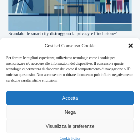
Scandalo: le smart city distruggono la privacy e l’inclusione?
4 Agosto 2026
Gestisci Consenso Cookie
Per fornire le migliori esperienze, utilizziamo tecnologie come i cookie per
About this website
memorizzare e/o accedere alle informazioni del dispositivo. Il consenso a queste
tecnologie ci permetterà di elaborare dati come il comportamento di navigazione o ID
Orbitare ogni giorno trova per te le notizie più rilevanti in
unici su questo sito. Non acconsentire o ritirare il consenso può influire negativamente
ambito space economy.
su alcune caratteristiche e funzioni.
Address:
Accetta
VIA USODIMARE 3 - 37138 - VERONA (VR)
E-Mail:
Nega
redazione@bullet-network.com
Network:
Visualizza le preferenze
bullet-network.com
Bullet - Dynamic Solutions Srl P.IVA 02954300238 – REA
Cookie Policy