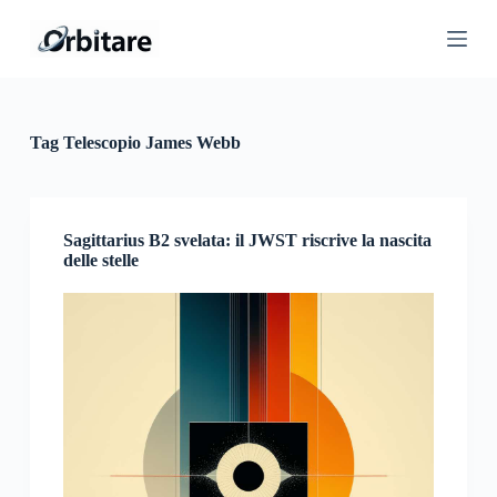
S
a
l
t
a
a
l
Tag
Telescopio James Webb
c
o
n
t
e
Sagittarius B2 svelata: il JWST riscrive la nascita
n
delle stelle
u
t
o