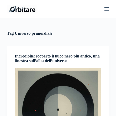
S
a
l
t
a
a
l
Tag
Universo primordiale
c
o
n
t
e
Incredibile: scoperto il buco nero più antico, una
n
finestra sull’alba dell’universo
u
t
o