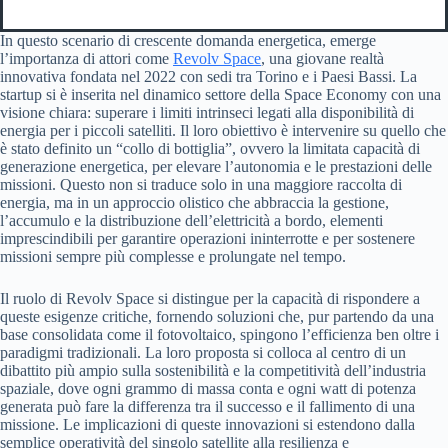
In questo scenario di crescente domanda energetica, emerge
l’importanza di attori come
Revolv Space
, una giovane realtà
innovativa fondata nel 2022 con sedi tra Torino e i Paesi Bassi. La
startup si è inserita nel dinamico settore della Space Economy con una
visione chiara: superare i limiti intrinseci legati alla disponibilità di
energia per i piccoli satelliti. Il loro obiettivo è intervenire su quello che
è stato definito un “collo di bottiglia”, ovvero la limitata capacità di
generazione energetica, per elevare l’autonomia e le prestazioni delle
missioni. Questo non si traduce solo in una maggiore raccolta di
energia, ma in un approccio olistico che abbraccia la gestione,
l’accumulo e la distribuzione dell’elettricità a bordo, elementi
imprescindibili per garantire operazioni ininterrotte e per sostenere
missioni sempre più complesse e prolungate nel tempo.
Il ruolo di Revolv Space si distingue per la capacità di rispondere a
queste esigenze critiche, fornendo soluzioni che, pur partendo da una
base consolidata come il fotovoltaico, spingono l’efficienza ben oltre i
paradigmi tradizionali. La loro proposta si colloca al centro di un
dibattito più ampio sulla sostenibilità e la competitività dell’industria
spaziale, dove ogni grammo di massa conta e ogni watt di potenza
generata può fare la differenza tra il successo e il fallimento di una
missione. Le implicazioni di queste innovazioni si estendono dalla
semplice operatività del singolo satellite alla resilienza e