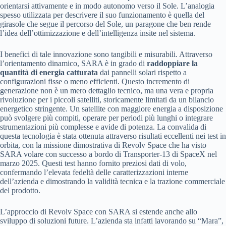
orientarsi attivamente e in modo autonomo verso il Sole. L’analogia
spesso utilizzata per descrivere il suo funzionamento è quella del
girasole che segue il percorso del Sole, un paragone che ben rende
l’idea dell’ottimizzazione e dell’intelligenza insite nel sistema.
I benefici di tale innovazione sono tangibili e misurabili. Attraverso
l’orientamento dinamico, SARA è in grado di
raddoppiare la
quantità di energia catturata
dai pannelli solari rispetto a
configurazioni fisse o meno efficienti. Questo incremento di
generazione non è un mero dettaglio tecnico, ma una vera e propria
rivoluzione per i piccoli satelliti, storicamente limitati da un bilancio
energetico stringente. Un satellite con maggiore energia a disposizione
può svolgere più compiti, operare per periodi più lunghi o integrare
strumentazioni più complesse e avide di potenza. La convalida di
questa tecnologia è stata ottenuta attraverso risultati eccellenti nei test in
orbita, con la missione dimostrativa di Revolv Space che ha visto
SARA volare con successo a bordo di Transporter-13 di SpaceX nel
marzo 2025. Questi test hanno fornito preziosi dati di volo,
confermando l’elevata fedeltà delle caratterizzazioni interne
dell’azienda e dimostrando la validità tecnica e la trazione commerciale
del prodotto.
L’approccio di Revolv Space con SARA si estende anche allo
sviluppo di soluzioni future. L’azienda sta infatti lavorando su “Mara”,