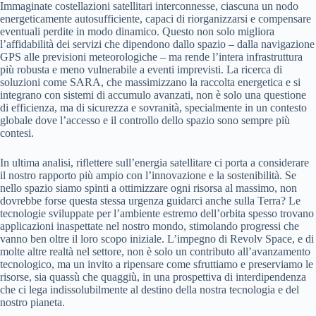
Immaginate costellazioni satellitari interconnesse, ciascuna un nodo
energeticamente autosufficiente, capaci di riorganizzarsi e compensare
eventuali perdite in modo dinamico. Questo non solo migliora
l’affidabilità dei servizi che dipendono dallo spazio – dalla navigazione
GPS alle previsioni meteorologiche – ma rende l’intera infrastruttura
più robusta e meno vulnerabile a eventi imprevisti. La ricerca di
soluzioni come SARA, che massimizzano la raccolta energetica e si
integrano con sistemi di accumulo avanzati, non è solo una questione
di efficienza, ma di sicurezza e sovranità, specialmente in un contesto
globale dove l’accesso e il controllo dello spazio sono sempre più
contesi.
In ultima analisi, riflettere sull’energia satellitare ci porta a considerare
il nostro rapporto più ampio con l’innovazione e la sostenibilità. Se
nello spazio siamo spinti a ottimizzare ogni risorsa al massimo, non
dovrebbe forse questa stessa urgenza guidarci anche sulla Terra? Le
tecnologie sviluppate per l’ambiente estremo dell’orbita spesso trovano
applicazioni inaspettate nel nostro mondo, stimolando progressi che
vanno ben oltre il loro scopo iniziale. L’impegno di Revolv Space, e di
molte altre realtà nel settore, non è solo un contributo all’avanzamento
tecnologico, ma un invito a ripensare come sfruttiamo e preserviamo le
risorse, sia quassù che quaggiù, in una prospettiva di interdipendenza
che ci lega indissolubilmente al destino della nostra tecnologia e del
nostro pianeta.