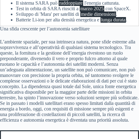
Il sistema SARA può
raddoppiare
l'energia catturata.
Test in orbita di SARA riusciti a
marzo 2025
con SpaceX.
Sviluppo di 'Mara' per satelliti di
medie dimensioni
.
Batterie Li-ion per alta densità energetica e
lunga durata
.
Una sfida crescente per l’autonomia satellitare
L’ambiente spaziale, per sua intrinseca natura, pone sfide estreme alla
sopravvivenza e all’operatività di qualsiasi sistema tecnologico. Tra
queste, la fornitura e la gestione dell’energia rivestono un ruolo
preponderante, divenendo il vero e proprio fulcro attorno al quale
ruotano le capacità e l’autonomia dei satelliti moderni. Senza
un’adeguata alimentazione, un satellite non può comunicare, non può
manovrare con precisione la propria orbita, né tantomeno svolgere le
complesse osservazioni o le delicate elaborazioni di dati per cui è stato
concepito. La dipendenza quasi totale dal Sole, unica fonte energetica
significativa disponibile per la maggior parte delle missioni in orbita
terrestre, ha spinto l’innovazione verso soluzioni sempre più sofisticate.
Se in passato i modelli satellitari erano spesso limitati dalla quantità di
energia a bordo, oggi, con requisiti di missione sempre più esigenti e
una proliferazione di costellazioni di piccoli satelliti, la ricerca di
efficienza e autonomia energetica è diventata una priorità assoluta.