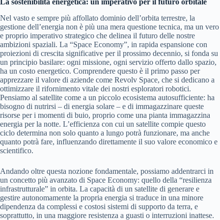
La sostenibilità energetica: un imperativo per il futuro orbitale
Nel vasto e sempre più affollato dominio dell’orbita terrestre, la
gestione dell’energia non è più una mera questione tecnica, ma un vero
e proprio imperativo strategico che delinea il futuro delle nostre
ambizioni spaziali. La “Space Economy”, in rapida espansione con
proiezioni di crescita significative per il prossimo decennio, si fonda su
un principio basilare: ogni missione, ogni servizio offerto dallo spazio,
ha un costo energetico. Comprendere questo è il primo passo per
apprezzare il valore di aziende come Revolv Space, che si dedicano a
ottimizzare il rifornimento vitale dei nostri esploratori robotici.
Pensiamo al satellite come a un piccolo ecosistema autosufficiente: ha
bisogno di nutrirsi – di energia solare – e di immagazzinare queste
risorse per i momenti di buio, proprio come una pianta immagazzina
energia per la notte. L’efficienza con cui un satellite compie questo
ciclo determina non solo quanto a lungo potrà funzionare, ma anche
quanto potrà fare, influenzando direttamente il suo valore economico e
scientifico.
Andando oltre questa nozione fondamentale, possiamo addentrarci in
un concetto più avanzato di Space Economy: quello della “resilienza
infrastrutturale” in orbita. La capacità di un satellite di generare e
gestire autonomamente la propria energia si traduce in una minore
dipendenza da complessi e costosi sistemi di supporto da terra, e
soprattutto, in una maggiore resistenza a guasti o interruzioni inattese.