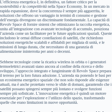
L’efficienza energetica è, in definitiva, un fattore critico per la
sostenibilità e la competitività
nella Space Economy. In un mercato in
rapida espansione, dove la concorrenza è sempre più agguerrita, le
soluzioni che offrono un vantaggio in termini di consumo e gestione
dell’energia divengono un discriminante fondamentale. La capacità di
Revolv Space di fornire sistemi che ottimizzano la raccolta energetica,
unita all’integrazione con avanzate tecnologie di accumulo, posiziona
l’azienda come un facilitatore per le future applicazioni spaziali. Queste
includono le ormai diffuse costellazioni di satelliti, che richiedono
soluzioni energetiche scalabili e affidabili per migliaia di unità, e le
missioni di lunga durata, che necessitano di una garanzia di
alimentazione ininterrotta per anni o decenni.
Sebbene tecnologie come la ricarica wireless in orbita o i generatori
termoelettrici avanzati siano ancora al confine della ricerca e dello
sviluppo, l’approccio integrato e lungimirante di Revolv Space prepara
il terreno per la loro futura adozione. L’azienda sta ponendo le basi per
un ecosistema energetico spaziale che non solo risponde alle esigenze
attuali, ma è anche proiettato verso le sfide di domani, garantendo che i
satelliti possano spingersi sempre più lontano e svolgere funzioni
sempre più sofisticate. L’innovazione energetica è quindi un motore
essenziale per l’esplorazione e l’utilizzo dello spazio, trasformando
quelle che erano limitazioni in nuove opportunità.