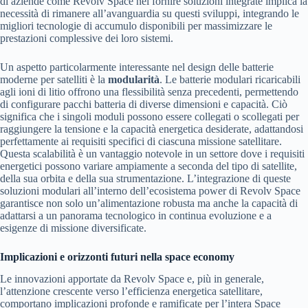
di aziende come Revolv Space nel fornire soluzioni integrate implica la
necessità di rimanere all’avanguardia su questi sviluppi, integrando le
migliori tecnologie di accumulo disponibili per massimizzare le
prestazioni complessive dei loro sistemi.
Un aspetto particolarmente interessante nel design delle batterie
moderne per satelliti è la
modularità
. Le batterie modulari ricaricabili
agli ioni di litio offrono una flessibilità senza precedenti, permettendo
di configurare pacchi batteria di diverse dimensioni e capacità. Ciò
significa che i singoli moduli possono essere collegati o scollegati per
raggiungere la tensione e la capacità energetica desiderate, adattandosi
perfettamente ai requisiti specifici di ciascuna missione satellitare.
Questa scalabilità è un vantaggio notevole in un settore dove i requisiti
energetici possono variare ampiamente a seconda del tipo di satellite,
della sua orbita e della sua strumentazione. L’integrazione di queste
soluzioni modulari all’interno dell’ecosistema power di Revolv Space
garantisce non solo un’alimentazione robusta ma anche la capacità di
adattarsi a un panorama tecnologico in continua evoluzione e a
esigenze di missione diversificate.
Implicazioni e orizzonti futuri nella space economy
Le innovazioni apportate da Revolv Space e, più in generale,
l’attenzione crescente verso l’efficienza energetica satellitare,
comportano implicazioni profonde e ramificate per l’intera Space