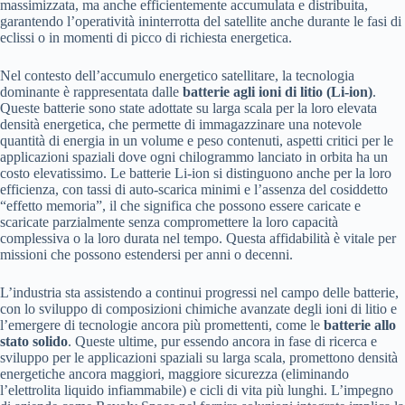
massimizzata, ma anche efficientemente accumulata e distribuita,
garantendo l’operatività ininterrotta del satellite anche durante le fasi di
eclissi o in momenti di picco di richiesta energetica.
Nel contesto dell’accumulo energetico satellitare, la tecnologia
dominante è rappresentata dalle
batterie agli ioni di litio (Li-ion)
.
Queste batterie sono state adottate su larga scala per la loro elevata
densità energetica, che permette di immagazzinare una notevole
quantità di energia in un volume e peso contenuti, aspetti critici per le
applicazioni spaziali dove ogni chilogrammo lanciato in orbita ha un
costo elevatissimo. Le batterie Li-ion si distinguono anche per la loro
efficienza, con tassi di auto-scarica minimi e l’assenza del cosiddetto
“effetto memoria”, il che significa che possono essere caricate e
scaricate parzialmente senza compromettere la loro capacità
complessiva o la loro durata nel tempo. Questa affidabilità è vitale per
missioni che possono estendersi per anni o decenni.
L’industria sta assistendo a continui progressi nel campo delle batterie,
con lo sviluppo di composizioni chimiche avanzate degli ioni di litio e
l’emergere di tecnologie ancora più promettenti, come le
batterie allo
stato solido
. Queste ultime, pur essendo ancora in fase di ricerca e
sviluppo per le applicazioni spaziali su larga scala, promettono densità
energetiche ancora maggiori, maggiore sicurezza (eliminando
l’elettrolita liquido infiammabile) e cicli di vita più lunghi. L’impegno