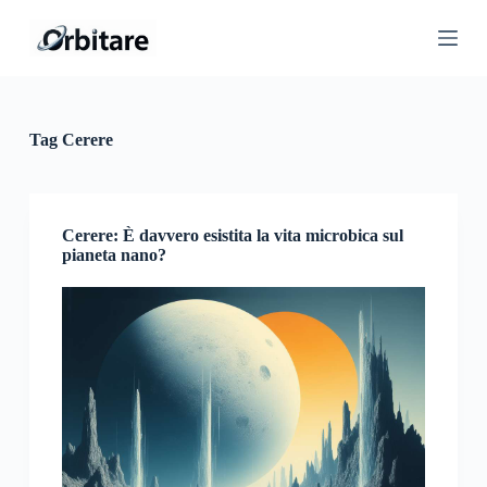
S
a
l
t
a
a
l
Tag
Cerere
c
o
n
t
e
Cerere: È davvero esistita la vita microbica sul
n
pianeta nano?
u
t
o