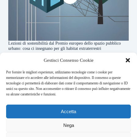
Lezioni di sostenibilità dal Premio europeo dello spazio pubblico
urbano: cosa ci insegnano per gli habitat extraterrestri
7 Agosto 2026
Gestisci Consenso Cookie
Per fornire le migliori esperienze, utilizziamo tecnologie come i cookie per
About this website
memorizzare e/o accedere alle informazioni del dispositivo. Il consenso a queste
tecnologie ci permetterà di elaborare dati come il comportamento di navigazione o ID
Orbitare ogni giorno trova per te le notizie più rilevanti in
unici su questo sito. Non acconsentire o ritirare il consenso può influire negativamente
ambito space economy.
su alcune caratteristiche e funzioni.
Address:
Accetta
VIA USODIMARE 3 - 37138 - VERONA (VR)
E-Mail:
Nega
redazione@bullet-network.com
Network: