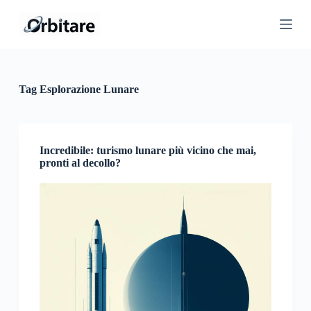
S
a
l
t
a
a
l
Tag
Esplorazione Lunare
c
o
n
t
e
Incredibile: turismo lunare più vicino che mai,
n
pronti al decollo?
u
t
o