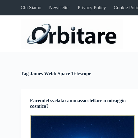
S
Chi Siamo
Newsletter
Privacy Policy
Cookie Poli
a
l
t
a
a
l
c
o
n
t
e
n
Tag
James Webb Space Telescope
u
t
o
Earendel svelata: ammasso stellare o miraggio
cosmico?