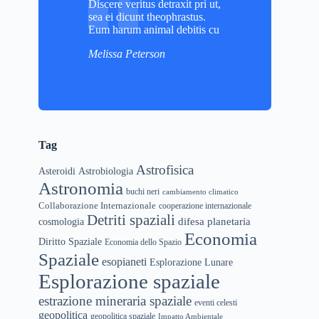
Discere veritus detraxit pri ut,
sea ei dicunt theophrastus.
Eum harum animal debitis cu
Melissa Peterson
Tag
Astrofisica
Asteroidi
Astrobiologia
Astronomia
buchi neri
cambiamento climatico
Collaborazione Internazionale
cooperazione internazionale
Detriti spaziali
difesa planetaria
cosmologia
Economia
Diritto Spaziale
Economia dello Spazio
Spaziale
esopianeti
Esplorazione Lunare
Esplorazione spaziale
estrazione mineraria spaziale
eventi celesti
geopolitica
geopolitica spaziale
Impatto Ambientale