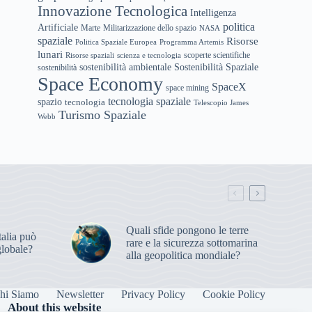
Innovazione Tecnologica
Intelligenza
politica
Artificiale
Marte
Militarizzazione dello spazio
NASA
spaziale
Risorse
Politica Spaziale Europea
Programma Artemis
lunari
scoperte scientifiche
Risorse spaziali
scienza e tecnologia
sostenibilità ambientale
Sostenibilità Spaziale
sostenibilità
Space Economy
SpaceX
space mining
tecnologia spaziale
spazio
tecnologia
Telescopio James
Turismo Spaziale
Webb
Quali sfide pongono le terre
alia può
rare e la sicurezza sottomarina
globale?
alla geopolitica mondiale?
hi Siamo
Newsletter
Privacy Policy
Cookie Policy
About this website