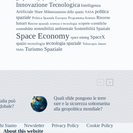
Innovazione Tecnologica
Intelligenza
politica
Artificiale
Marte
Militarizzazione dello spazio
NASA
spaziale
Risorse
Politica Spaziale Europea
Programma Artemis
lunari
scoperte scientifiche
Risorse spaziali
scienza e tecnologia
sostenibilità ambientale
Sostenibilità Spaziale
sostenibilità
Space Economy
SpaceX
space mining
tecnologia spaziale
spazio
tecnologia
Telescopio James
Turismo Spaziale
Webb
Quali sfide pongono le terre
alia può
rare e la sicurezza sottomarina
globale?
alla geopolitica mondiale?
hi Siamo
Newsletter
Privacy Policy
Cookie Policy
About this website