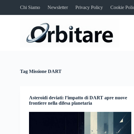
S
Chi Siamo
Newsletter
Privacy Policy
Cookie Poli
a
l
t
a
a
l
c
o
n
t
e
n
Tag
Missione DART
u
t
o
Asteroidi deviati: l’impatto di DART apre nuove
frontiere nella difesa planetaria