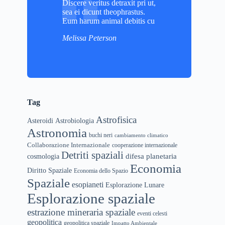
Discere veritus detraxit pri ut,
sea ei dicunt theophrastus.
Eum harum animal debitis cu
Melissa Peterson
Tag
Astrofisica
Asteroidi
Astrobiologia
Astronomia
buchi neri
cambiamento climatico
Collaborazione Internazionale
cooperazione internazionale
Detriti spaziali
difesa planetaria
cosmologia
Economia
Diritto Spaziale
Economia dello Spazio
Spaziale
esopianeti
Esplorazione Lunare
Esplorazione spaziale
estrazione mineraria spaziale
eventi celesti
geopolitica
geopolitica spaziale
Impatto Ambientale