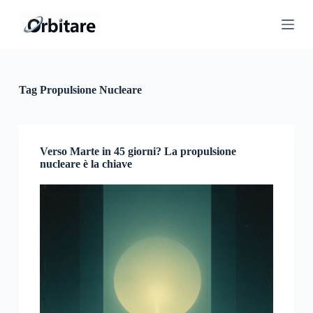
S
a
l
t
a
a
l
Tag
Propulsione Nucleare
c
o
n
t
e
Verso Marte in 45 giorni? La propulsione
n
nucleare è la chiave
u
t
o