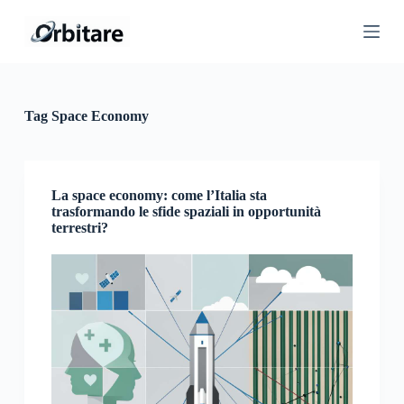
S
a
l
t
a
a
l
Tag
Space Economy
c
o
n
t
e
La space economy: come l’Italia sta
n
trasformando le sfide spaziali in opportunità
u
terrestri?
t
o