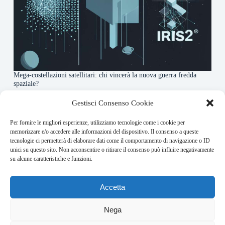
Mega-costellazioni satellitari: chi vincerà la nuova guerra fredda
spaziale?
3 Agosto 2026
Gestisci Consenso Cookie
Per fornire le migliori esperienze, utilizziamo tecnologie come i cookie per
About this website
memorizzare e/o accedere alle informazioni del dispositivo. Il consenso a queste
tecnologie ci permetterà di elaborare dati come il comportamento di navigazione o ID
Orbitare ogni giorno trova per te le notizie più rilevanti in
unici su questo sito. Non acconsentire o ritirare il consenso può influire negativamente
ambito space economy.
su alcune caratteristiche e funzioni.
Address:
Accetta
VIA USODIMARE 3 - 37138 - VERONA (VR)
E-Mail:
Nega
redazione@bullet-network.com