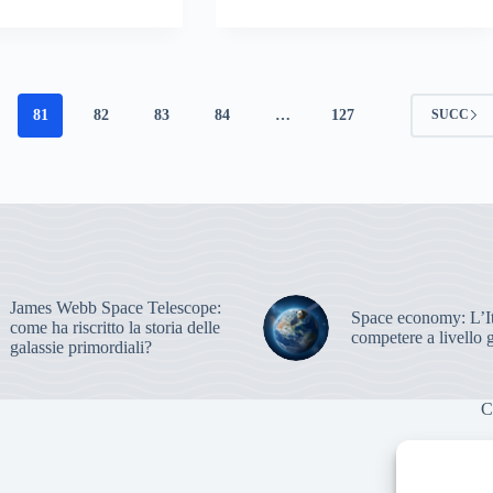
81
82
83
84
…
127
SUCC
James Webb Space Telescope:
Space economy: L’It
come ha riscritto la storia delle
competere a livello 
galassie primordiali?
C