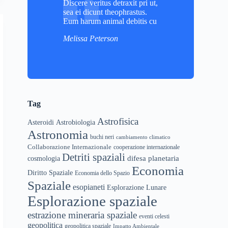
Discere veritus detraxit pri ut,
sea ei dicunt theophrastus.
Eum harum animal debitis cu
Melissa Peterson
Tag
Astrofisica
Asteroidi
Astrobiologia
Astronomia
buchi neri
cambiamento climatico
Collaborazione Internazionale
cooperazione internazionale
Detriti spaziali
difesa planetaria
cosmologia
Economia
Diritto Spaziale
Economia dello Spazio
Spaziale
esopianeti
Esplorazione Lunare
Esplorazione spaziale
estrazione mineraria spaziale
eventi celesti
geopolitica
geopolitica spaziale
Impatto Ambientale