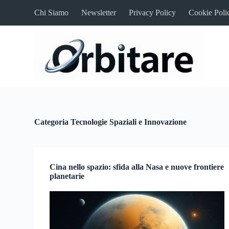
S
Chi Siamo
Newsletter
Privacy Policy
Cookie Poli
a
l
t
a
a
l
c
o
n
t
e
n
Categoria
Tecnologie Spaziali e Innovazione
u
t
o
Cina nello spazio: sfida alla Nasa e nuove frontiere
planetarie