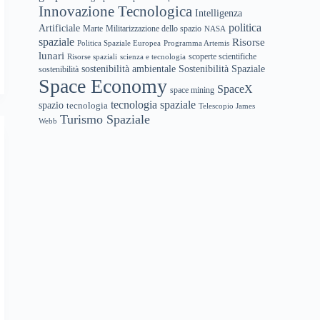
Innovazione Tecnologica
Intelligenza
politica
Artificiale
Marte
Militarizzazione dello spazio
NASA
spaziale
Risorse
Politica Spaziale Europea
Programma Artemis
lunari
scoperte scientifiche
Risorse spaziali
scienza e tecnologia
sostenibilità ambientale
Sostenibilità Spaziale
sostenibilità
Space Economy
SpaceX
space mining
tecnologia spaziale
spazio
tecnologia
Telescopio James
Turismo Spaziale
Webb