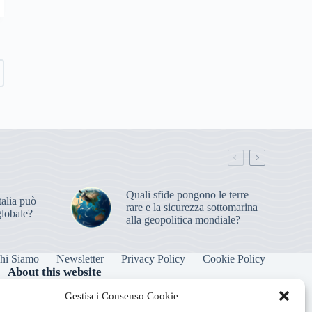
Quali sfide pongono le terre
alia può
rare e la sicurezza sottomarina
globale?
alla geopolitica mondiale?
hi Siamo
Newsletter
Privacy Policy
Cookie Policy
About this website
Orbitare ogni giorno trova per te le notizie più rilevanti in
Gestisci Consenso Cookie
ambito space economy.